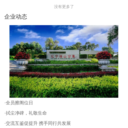
没有更多了
企业动态
·全员擦阁位日
·拭尘净碑，礼敬生命
·交流互鉴促提升 携手同行共发展