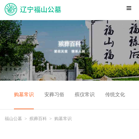
购墓常识
安葬习俗
殡仪常识
传统文化
福山公墓
>
殡葬百科
>
购墓常识