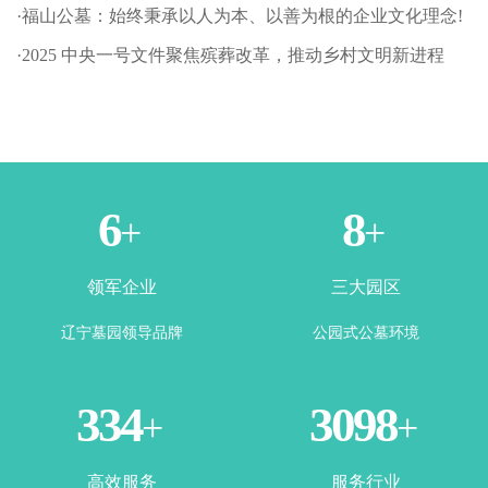
·福山公墓：始终秉承以人为本、以善为根的企业文化理念!
·2025 中央一号文件聚焦殡葬改革，推动乡村文明新进程
1
3
+
+
领军企业
三大园区
辽宁墓园领导品牌
公园式公墓环境
365
3500
+
+
高效服务
服务行业