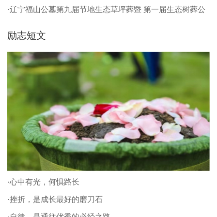
·辽宁福山公墓第九届节地生态草坪葬暨 第一届生态树葬公
祭仪式
励志短文
·心中有光，何惧路长
·挫折，是成长最好的磨刀石
·自律，是通往优秀的必经之路