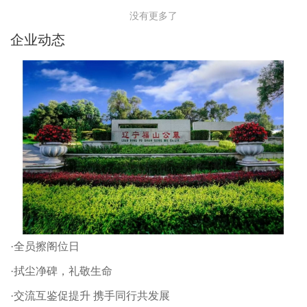
没有更多了
企业动态
·全员擦阁位日
·拭尘净碑，礼敬生命
·交流互鉴促提升 携手同行共发展