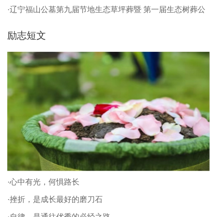
·辽宁福山公墓第九届节地生态草坪葬暨 第一届生态树葬公
祭仪式
励志短文
·心中有光，何惧路长
·挫折，是成长最好的磨刀石
·自律，是通往优秀的必经之路