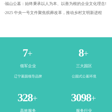
·福山公墓：始终秉承以人为本、以善为根的企业文化理念!
·2025 中央一号文件聚焦殡葬改革，推动乡村文明新进程
1
3
+
+
领军企业
三大园区
辽宁墓园领导品牌
公园式公墓环境
365
3500
+
+
高效服务
服务行业