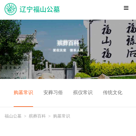
购墓常识
安葬习俗
殡仪常识
传统文化
福山公墓
>
殡葬百科
>
购墓常识