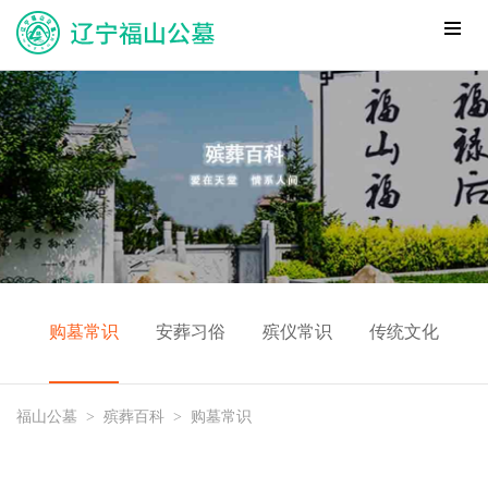
购墓常识
安葬习俗
殡仪常识
传统文化
福山公墓
>
殡葬百科
>
购墓常识