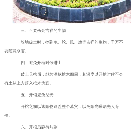
三、不要杀死吉祥的生物
坟地破土时，挖到龟、蛇、鼠、蟾等吉祥的生物，千万不
要随意杀害。
四、避免开棺时候进土
破土见棺后，继续深挖棺木四周，其深度以开棺时候不会
有土从上方落入棺木为宜。
五、开馆避免见光
开棺之前以遮阳物遮盖整个墓穴，以免阳光曝晒先人骨
殖。
六、开棺后静待片刻