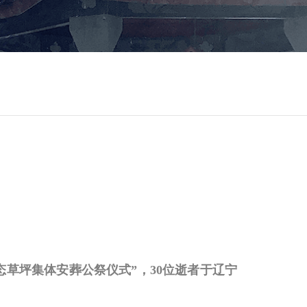
生态草坪集体安葬公祭仪式”，30位逝者于辽宁