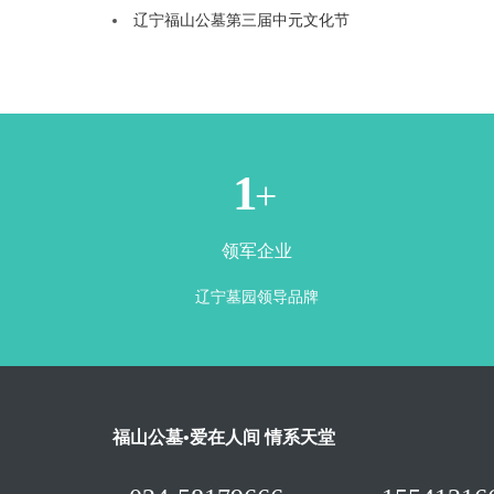
辽宁福山公墓第三届中元文化节
1
+
领军企业
辽宁墓园领导品牌
福山公墓•爱在人间 情系天堂