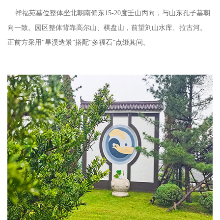
祥福苑
墓位整体坐北朝南偏东
15-20度壬山丙向，与山东孔子墓朝
向一致。园区整体背靠高尔山、棋盘山，前望刘山水库、拉古河。
正前方采用“旱溪造景”搭配“多福石”点缀其间。