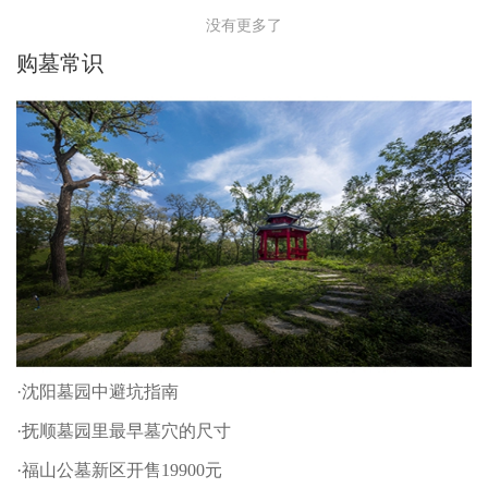
没有更多了
购墓常识
·沈阳墓园中避坑指南
·抚顺墓园里最早墓穴的尺寸
·福山公墓新区开售19900元