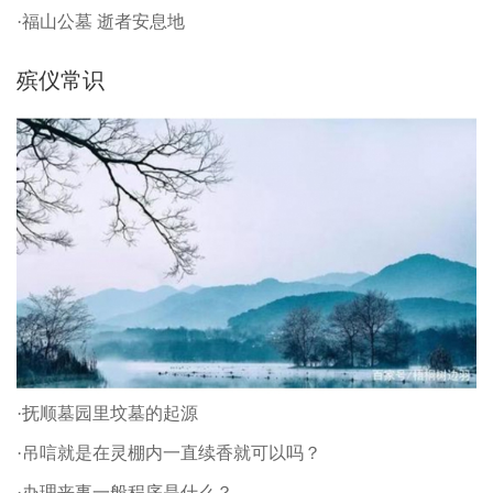
·福山公墓 逝者安息地
殡仪常识
·抚顺墓园里坟墓的起源
·吊唁就是在灵棚内一直续香就可以吗？
·办理丧事一般程序是什么？