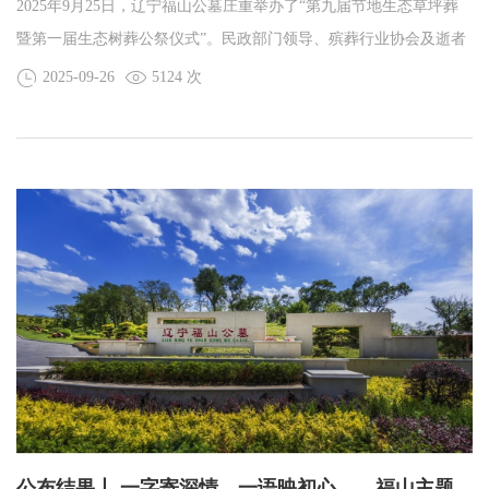
2025年9月25日，辽宁福山公墓庄重举办了“第九届节地生态草坪葬
暨第一届生态树葬公祭仪式”。民政部门领导、殡葬行业协会及逝者
家属共同参与此次活动，以绿色简约而不失庄严的方式，送别逝
2025-09-26
5124 次
者、致敬生命。
公布结果丨 一字寄深情，一语映初心——福山主题