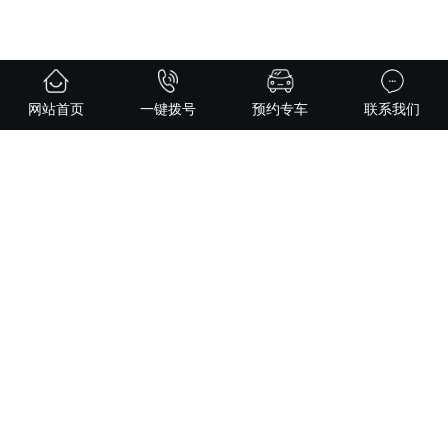
网站首页
一键拨号
预约专车
联系我们
父亲节丨情牵彼岸 代祭传情
这个父亲节，在辽宁福山公墓订购任意祭扫套餐，即可获赠一张寄
语卡，把那些藏在心底的话语，由我们代您写下并亲手送达。
2025-06-19
3651 次