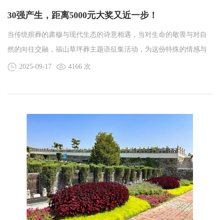
30强产生，距离5000元大奖又近一步！
当传统殡葬的肃穆与现代生态的诗意相遇，当对生命的敬畏与对自
然的向往交融，福山草坪葬主题语征集活动，为这份特殊的情感与
文化找到了最美的表达。9月11日，该活动正式进入最终评审阶段，
2025-09-17
4166 次
一场关于生命、自然与传承的文化对话，在专家与作品的碰撞中温
情启幕。