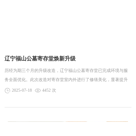
辽宁福山公墓寄存堂焕新升级
历经为期三个月的升级改造，辽宁福山公墓寄存堂已完成环境与服
务全面优化。此次改造对寄存堂室内外进行了修缮美化，显著提升
了采光、通风条件，并铺设了室内防滑地板等，着力打造更加安
2025-07-18
4452 次
全、温馨、舒适的寄存环境。