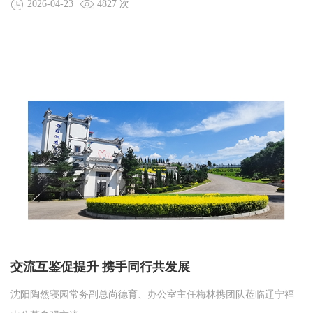
2026-04-23
4827 次
交流互鉴促提升 携手同行共发展
沈阳陶然寝园常务副总尚德育、办公室主任梅林携团队莅临辽宁福