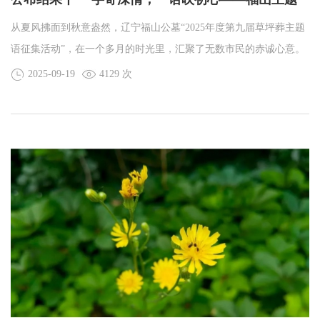
语正式揭晓
从夏风拂面到秋意盎然，辽宁福山公墓“2025年度第九届草坪葬主题
语征集活动”，在一个多月的时光里，汇聚了无数市民的赤诚心意。
有人提笔写下对生命的敬畏，字句间藏着对逝者的温柔惦念；有人
2025-09-19
4129 次
斟酌词句诉说对绿色殡葬的期待，笔墨里满是对自然共生的美好向
往。