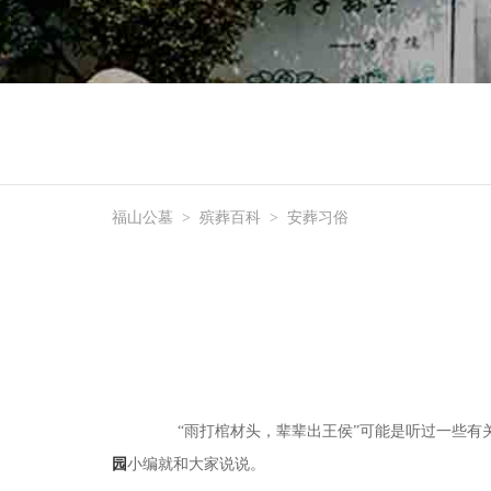
福山公墓
>
殡葬百科
>
安葬习俗
“雨打棺材头，辈辈出王侯”可能是听过一些有关
园
小编就和大家说说。