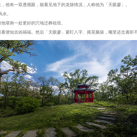
生，他有一双透视眼，能看见地下的龙脉情况，人称他为「天眼廖」。
风水。
请他堪舆一处更好的穴地迁葬祖坟。
眼看便知吉凶祸福。然后「天眼廖」紧盯八字、摇晃脑袋，嘴里还念着听