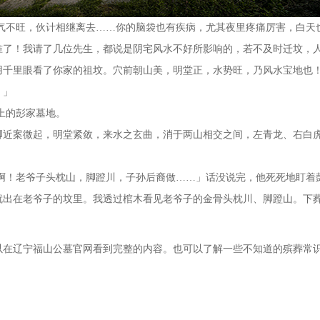
不旺，伙计相继离去
……你的脑袋也有疾病，尤其夜里疼痛厉害，白天
准了！我请了几位先生，都说是阴宅风水不好所影响的，若不及时迁坟，
用千里眼看了你家的祖坟。穴前朝山美，明堂正，水势旺，乃风水宝地也
。」
上的彭家墓地。
脚近案微起，明堂紧敛，来水之玄曲，消于两山相交之间，左青龙、右白
！老爷子头枕山，脚蹬川，子孙后裔做
……」话没说完，他死死地盯着
就出在老爷子的坟里。我透过棺木看见老爷子的金骨头枕川、脚蹬山。下
以在辽宁福山公墓官网看到完整的内容。也可以了解一些不知道的殡葬常