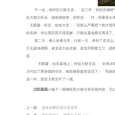
不一会，他对彭大财主说：「近三年，你的店铺财气
彭大财主听后，感觉很惊奇，回答说：「对，您看得太
「天眼廖」听后，哈哈大笑：「没那么严重吧？刚才我
的实情，却让我百思不得其解，只能去墓地看后再说了
第二天，俩人坐着马车，行程一天，来到了玄武山
只见墓地周围，来龙高大起伏曲，老龙开阴窝之穴，踏
层
……
「天眼廖」站在墓地上，对彭大财主说：「好风水啊
大约过了两袋烟的功夫，他指着那盔坟说话了：「毛病
这一问，把彭大财主吓了一跳。
沈阳墓园
小编下一期继续和大家分享后续内容，可
上一篇：
遗体安葬应该注意这些