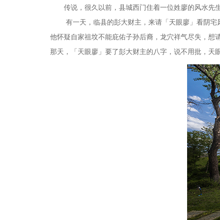
传说，很久以前，县城西门住着一位姓廖的风水先
有一天，临县的彭大财主，来请「天眼廖」看阴宅
他怀疑自家祖坟不能庇佑子孙后裔，龙穴祥气尽失，想
那天，「天眼廖」要了彭大财主的八字，说不用批，天