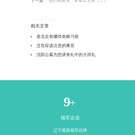
下一篇：
雨打棺材头，辈辈出王侯（二）
相关文章
老北京有哪些丧葬习俗
迁坟应该注意的事宜
沈阳公墓为您讲丧礼中的大祥礼
1
+
领军企业
辽宁墓园领导品牌