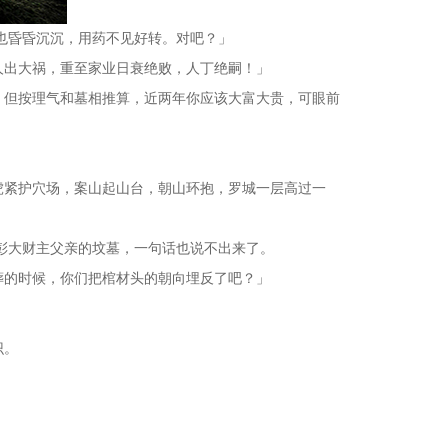
也昏昏沉沉，用药不见好转。对吧？」
人出大祸，重至家业日衰绝败，人丁绝嗣！」
！但按理气和墓相推算，近两年你应该大富大贵，可眼前
虎紧护穴场，案山起山台，朝山环抱，罗城一层高过一
彭大财主父亲的坟墓，一句话也说不出来了。
葬的时候，你们把棺材头的朝向埋反了吧？」
识。