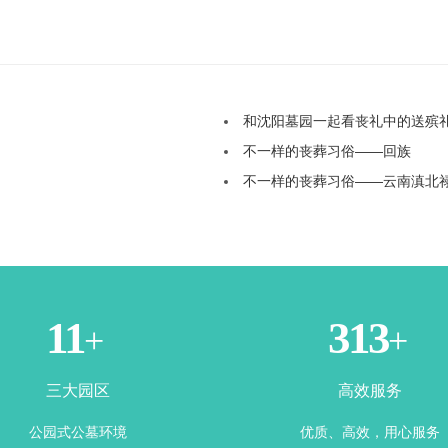
和沈阳墓园一起看丧礼中的送殡
不一样的丧葬习俗——回族
不一样的丧葬习俗——云南滇北
3
365
+
+
三大园区
高效服务
公园式公墓环境
优质、高效，用心服务