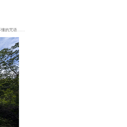
不懂的咒语
……