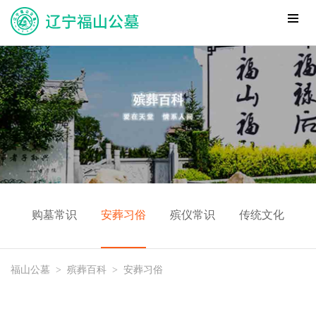
购墓常识
安葬习俗
殡仪常识
传统文化
福山公墓
>
殡葬百科
>
安葬习俗