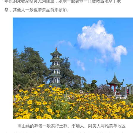
年长的死者家祭灵尤为隆重，娘亲一般要带一口活猪当场杀了献
祭，其他人一般也带祭品前来参加。
高山族的葬俗一般实行土葬。平埔人、阿美人与雅美等地区