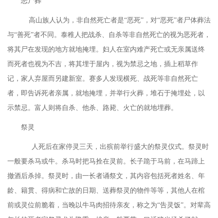
恶尸葬
高山族人认为，非自然死亡者是“恶死”，对“恶死”者尸体葬法
与“善死”者不同。泰稚人把战杀、自杀等非自然死亡的视为恶死者，
将其尸在发现的地方就地掩埋。妇人在室内难产死亡或无亲属送终
而死者也视为不吉，将其埋于屋内，视为禁忌之地，插上稻草作
记，家人弃屋而另建新室。赛多人发现横死、战死等非自然死亡
者，即告诉死者亲属，就地掩埋，并举行火葬，堆石于掩埋处，以
示禁忌。富人则将自杀、他杀、路毙、火亡的就地埋葬。
祭灵
人死后在家停灵三天，出殡前举行盛大的祭灵仪式。祭灵时
一般要杀马或牛。杀马时把马拴在灵前。长子跪于马前，在马蹄上
撤酒后杀掉。祭灵时，由一长者诵祭文，其内容包括死者姓名、年
龄、籍贯、得病和亡故的日期、送葬祭灵的物件等等，其他人在棺
前或灵位前脆着，当晚以牛马肉招待亲友，称之为“告灵饭”。对辈高