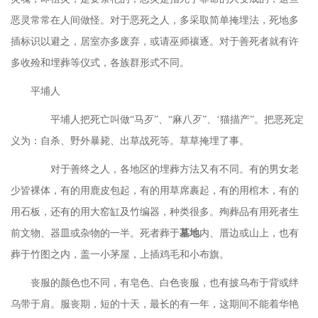
恶灵常常在人间做怪。对于恶死之人，多采取简单掩埋法，死地多
插标识以避之，居室亦多废弃，或请巫师禳逐。对于善死者就有许
多收殓和埋葬等仪式，各族群形式不同。
平埔人
平埔人把死亡叫做
“马歹”、“麻八歹”、‘猫描产”。把恶死定
义为：自杀、野外暴毙、出草战死等。草草掩埋了事。
对于善终之人，各地区的埋葬方法又有不同。有的男女老
少皆裸体，有的用鹿皮包起，有的用草席裹起，有的用棺木，有的
用石板，还有的用大窑缸及竹编器，种类很多。殉葬品有用死者生
前文物、器皿或杂物的一半。死者葬于
墓地
内、厝边或山上，也有
葬于竹图之内，盖一小茅屋，上插鸡毛和小布旗。
丧服的颜色也不同，有皂色、白色丧服，也有披乌布于背或绊
乌带于肩。服丧期，短的十天，最长的有一年，这期间不能着华艳