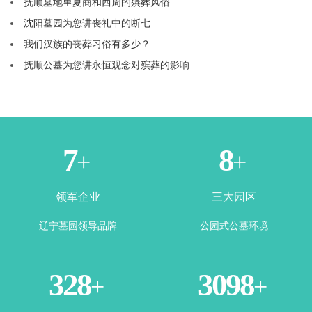
抚顺墓地里夏商和西周的殡葬风俗
沈阳墓园为您讲丧礼中的断七
我们汉族的丧葬习俗有多少？
抚顺公墓为您讲永恒观念对殡葬的影响
1
3
+
+
领军企业
三大园区
辽宁墓园领导品牌
公园式公墓环境
365
3500
+
+