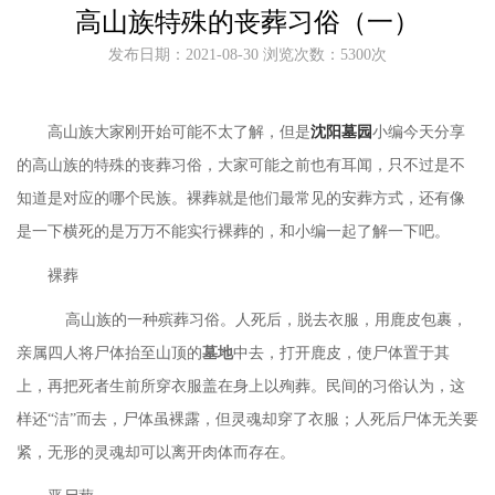
高山族特殊的丧葬习俗（一）
发布日期：2021-08-30 浏览次数：5300次
高山族大家刚开始可能不太了解，但是
沈阳墓园
小编今天分享
的高山族的特殊的丧葬习俗，大家可能之前也有耳闻，只不过是不
知道是对应的哪个民族。裸葬就是他们最常见的安葬方式，还有像
是一下横死的是万万不能实行裸葬的，和小编一起了解一下吧。
裸葬
高山族的一种殡葬习俗。人死后，脱去衣服，用鹿皮包裹，
亲属四人将尸体抬至山顶的
墓地
中去，打开鹿皮，使尸体置于其
上，再把死者生前所穿衣服盖在身上以殉葬。民间的习俗认为，这
样还
“洁”而去，尸体虽裸露，但灵魂却穿了衣服；人死后尸体无关要
紧，无形的灵魂却可以离开肉体而存在。