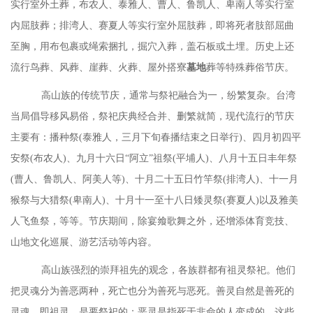
实行室外土葬，布农人、泰雅人、曹人、鲁凯人、卑南人等实行室
内屈肢葬；排湾人、赛夏人等实行室外屈肢葬，即将死者肢部屈曲
至胸，用布包裹或绳索捆扎，掘穴入葬，盖石板或土埋。历史上还
流行鸟葬、风葬、崖葬、火葬、屋外搭寮
墓地
葬等特殊葬俗节庆。
高山族的传统节庆，通常与祭祀融合为一，纷繁复杂。台湾
当局倡导移风易俗，祭祀庆典经合并、删繁就简，现代流行的节庆
主要有：播种祭(泰雅人，三月下旬春播结束之日举行)、四月初四平
安祭(布农人)、九月十六日“阿立”祖祭(平埔人)、八月十五日丰年祭
(曹人、鲁凯人、阿美人等)、十月二十五日竹竿祭(排湾人)、十一月
猴祭与大猎祭(卑南人)、十月十一至十八日矮灵祭(赛夏人)以及雅美
人飞鱼祭，等等。节庆期间，除宴飨歌舞之外，还增添体育竞技、
山地文化巡展、游艺活动等内容。
高山族强烈的崇拜祖先的观念，各族群都有祖灵祭祀。他们
把灵魂分为善恶两种，死亡也分为善死与恶死。善灵自然是善死的
灵魂，即祖灵，是要祭祀的；恶灵是指死于非命的人变成的，这些