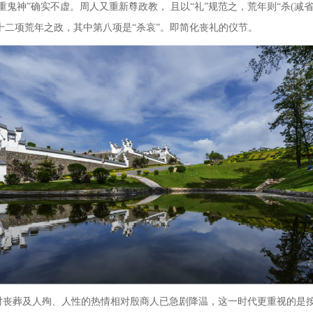
“重鬼神”确实不虚。周人又重新尊政教， 且以“礼”规范之，荒年则“杀
(
减
十二项荒年之政，其中第八项是“杀哀”。即简化丧礼的仪节。
对丧葬及人殉、人性的热情相对殷
商人已急剧降温，这一时代更重视的是