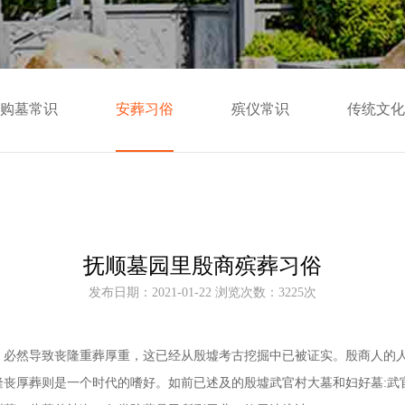
购墓常识
安葬习俗
殡仪常识
传统文化
抚顺墓园里殷商殡葬习俗
发布日期：2021-01-22 浏览次数：3225次
，必然导致丧隆重葬厚重，这已经从殷墟考古挖掘中已被证实。殷商人的
隆丧厚葬则是一个时代的嗜好。如前已述及的殷墟武官村大墓
和妇好墓
:
武