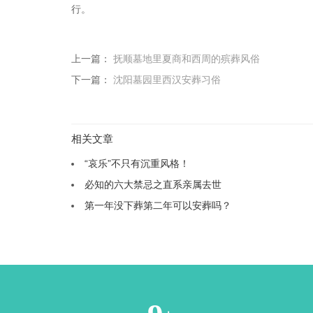
行。
上一篇：
抚顺墓地里夏商和西周的殡葬风俗
下一篇：
沈阳墓园里西汉安葬习俗
相关文章
“哀乐”不只有沉重风格！
必知的六大禁忌之直系亲属去世
第一年没下葬第二年可以安葬吗？