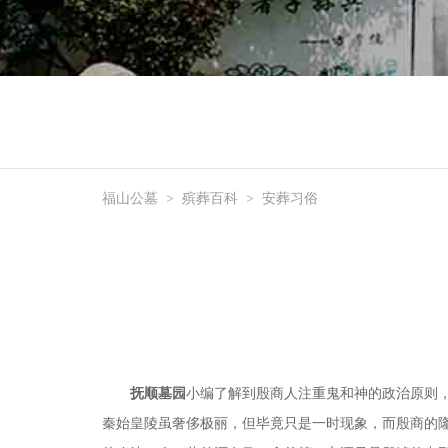
福山公墓
>
殡葬百科
>
安葬习俗
抚顺墓园
小编了解到殷商人注重鬼和神的政治原则
秦始皇陵虽奢侈极丽，但毕竟只是一时现象，而殷商的