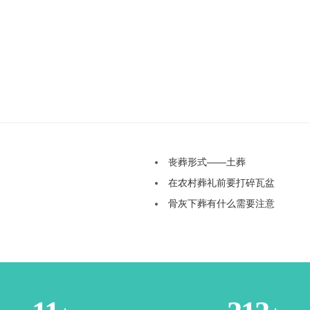
丧葬形式——土葬
在农村葬礼前要打碎瓦盆
骨灰下葬有什么需要注意