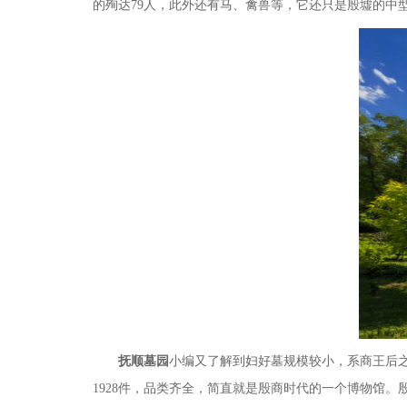
的殉达
79
人，此外还有马、禽兽等，它还只是殷墟的中
抚顺墓园
小编又了解到妇好墓规模较小，系商王后
1928
件，品类齐全，简直就是
殷商时代的一个博物馆。