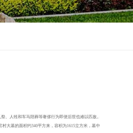
人祭、人牲和车马陪葬等奢侈行为即便后世也难以匹敌。
官村大墓的面积约
340
平方来，容积为
1615
立方米，墓中