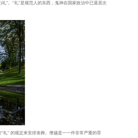
省
)
礼”。“礼”是规范人的东西，鬼神在国家政治中已退居次
按
“礼” 的规定来安排丧葬。僭越是一一件非常严重的罪