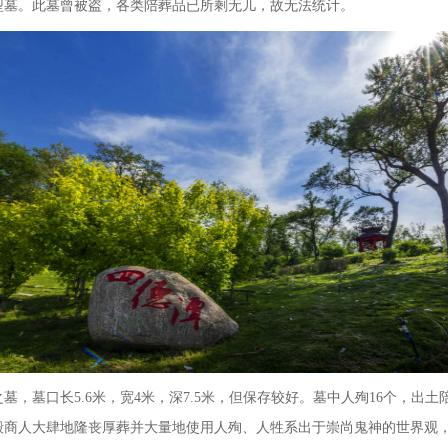
型墓。此墓曾被盗，各类陪葬品已所剩无儿，故无法统计。
之墓，墓
口长
5.6
米，宽
4
米，深
7.5
米，但保存较好。墓中人殉
16
个，出土
殷商人大肆地隆丧厚葬并大量地使用人殉、人牲系出于崇尚鬼神的世界观