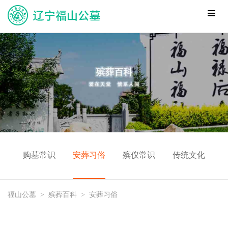
购墓常识
安葬习俗
殡仪常识
传统文化
福山公墓
>
殡葬百科
>
安葬习俗