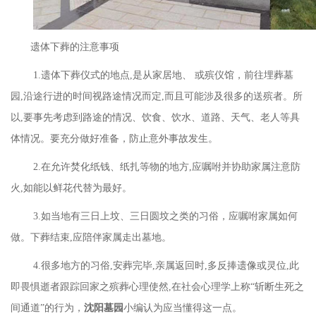
遗体下葬的注意事项
1.遗体下葬仪式的地点,是从家居地、 或殡仪馆，前往埋葬墓
园,沿途行进的时间视路途情况而定,而且可能涉及很多的送殡者。所
以,要事先考虑到路途的情况、饮食、饮水、道路、天气、老人等具
体情况。要充分做好准备，防止意外事故发生。
2.在允许焚化纸钱、纸扎等物的地方,应嘱咐并协助家属注意防
火,如能以鲜花代替为最好。
3.如当地有三日上坟、三日圆坟之类的习俗，应嘱咐家属如何
做。下葬结束,应陪伴家属走出墓地。
4.很多地方的习俗,安葬完毕,亲属返回时,多反捧遗像或灵位,此
即畏惧逝者跟踪回家之殡葬心理使然,在社会心理学上称“斩断生死之
间通道”的行为，
沈阳墓园
小编认为应当懂得这一点。