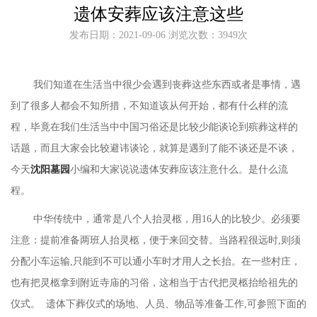
遗体安葬应该注意这些
发布日期：2021-09-06 浏览次数：3949次
我们知道在生活当中很少会遇到丧葬这些东西或者是事情，遇
到了很多人都会不知所措，不知道该从何开始，都有什么样的流
程，毕竟在我们生活当中中国习俗还是比较少能谈论到殡葬这样的
话题，而且大家会比较避讳谈论，就算是遇到了能不谈还是不谈，
今天
沈阳墓园
小编和大家说说遗体安葬应该注意什么。是什么流
程。
中华传统中，通常是八个人抬灵柩，用
16人的比较少。必须要
注意：提前准备两班人抬灵柩，便于来回交替。当路程很远时,则须
分配小车运输,只能到不可以通小车时才用人之长抬。在一些村庄，
也有把灵柩拿到附近寺庙的习俗，这相当于古代把灵柩抬给祖先的
仪式。 遗体下葬仪式的场地、人员、物品等准备工作,可参照下面的