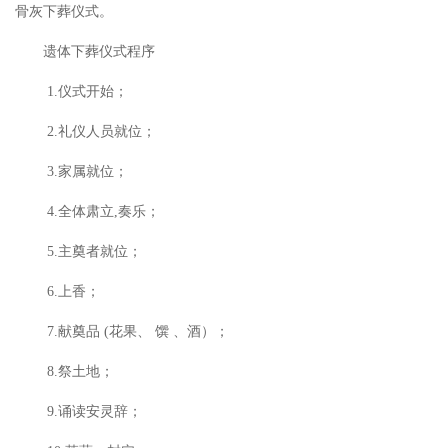
骨灰下葬仪式。
遗体下葬仪式程序
1.仪式开始；
2.礼仪人员就位；
3.家属就位；
4.全体肃立,奏乐；
5.主奠者就位；
6.上香；
7.献奠品 (花果、 馔 、酒）；
8.祭土地；
9.诵读安灵辞；