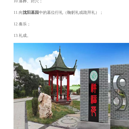
10.落葬、封穴；
11.向
沈
阳墓园
中的墓位行礼（鞠躬礼或跪拜礼）；
12.奏乐；
13.礼成。