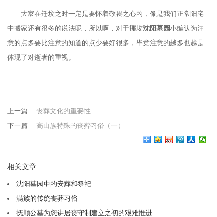
大家在迁坟之时一定是要怀着敬畏之心的，像是我们正常阳宅
中搬家还有很多的说法呢，所以啊，对于挪坟
沈阳墓园
小编认为注
意的点多要比注意的知道的点少要好很多，毕竟注意的越多也越是
体现了对逝者的重视。
上一篇：
丧葬文化的重要性
下一篇：
高山族特殊的丧葬习俗（一）
相关文章
沈阳墓园中的安葬和祭祀
满族的传统丧葬习俗
抚顺公墓为您讲居丧守制建立之初的艰难推进