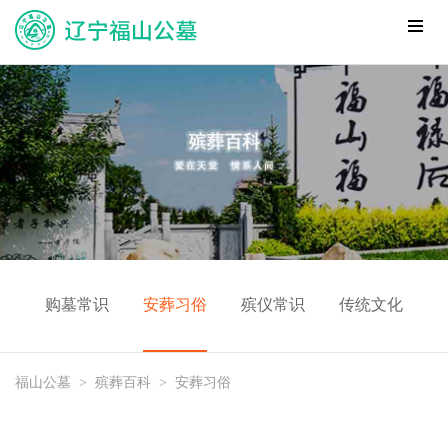
购墓常识
安葬习俗
殡仪常识
传统文化
福山公墓
>
殡葬百科
>
安葬习俗