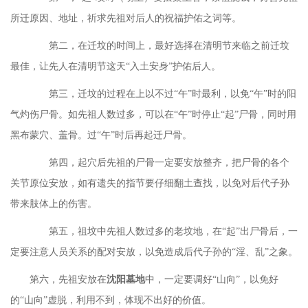
所迁原因、地址，祈求先祖对后人的祝福护佑之词等。
第二，在迁坟的时间上，最好选择在清明节来临之前迁坟
最佳，让先人在清明节这天
“入土安身”护佑后人。
第三，迁坟的过程在上以不过
“午”时最利，以免“午”时的阳
气灼伤尸骨。如先祖人数过多，可以在“午”时停止“起”尸骨，同时用
黑布蒙穴、盖骨。过“午”时后再起迁尸骨。
第四，起穴后先祖的尸骨一定要安放整齐，把尸骨的各个
关节原位安放，如有遗失的指节要仔细翻土查找，以免对后代子孙
带来肢体上的伤害。
第五，祖坟中先祖人数过多的老坟地，在
“起”出尸骨后，一
定要注意人员关系的配对安放，以免造成后代子孙的“淫、乱”之象。
第六，先祖安放在
沈阳墓地
中，一定要调好
“山向”，以免好
的“山向”虚脱，利用不到，体现不出好的价值。