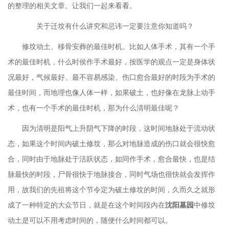
的整理的相关文章。让我们一起来看看。
关于迁坟有什么讲究和忌讳一定要注意你知道吗？
修坟动土、移骨安葬的最佳时机。比如人体手术，其有一个手
术的最佳时机，什么时侯作手术最好，按医学的观点一定是身体状
况最好，气候最好、最不容易感染、伤口愈合最好的时段为手术的
最佳时间，而地理也像人体一样，如果破土，也好像在龙脉上动手
术，也有一个手术的最佳时机，那为什么清明最佳呢？
因为清明是阳气上升阴气下降的时段，这时间地脉处于流动状
态，如果这个时间内破土修坟，那么对地脉造成的伤口就会很快愈
合，同时由于地脉处于活跃状态，如同作手术，愈合最快，也是结
脉最快的时段，尸骨很快于地脉接合，同时气场也很快就会发挥作
用，故我们的先祖将这个节令定为破土修坟的时间，久而久之就形
成了一种特定的大众节日，就是在这个时间段内在
沈阳墓园
中修坟
动土是可以不用考虑时间的，随便什么时间都可以。