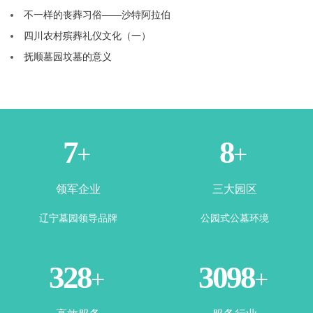
不一样的丧葬习俗——沙特阿拉伯
四川农村殡葬礼仪文化（一）
抚顺墓园坟墓的意义
1
3
+
+
领军企业
三大园区
辽宁墓园领导品牌
公园式公墓环境
365
3500
+
+