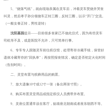
5、“烧落气纸”，就由现场亲属在灵车后，冲着灵车焚烧并哭丧
叫灵，然后孝子孙分领饶车正转三圈，反转三圈，以示“开门”交流。
（一般女眷正转，男性逆转）
沈阳墓园
提示
——目前很多丧家已不做此仪式，因为有些灵车
司机等不及，或是医院不允许，只可简单行事。
6、专车专人跟随灵车前往殡仪馆，处理寄存冷藏手续，保管好
遗体冷藏寄存的“回执单”；再按照报丧情况，确定是否初定火化时间
（告别时间）。
二、灵堂布置与殡葬用品的购置。
7、放大遗像10寸或12寸一张（备出两张寸照）。
8、购买布置灵堂用品或指定殡仪人员携带并布置。
9、灵座位置通常设在客厅，贴墙座北朝南或者座东朝西不等。