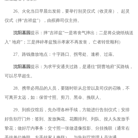
26、火化当日早晨出发前，要举行别灵仪式（收灵座）、起灵
仪式（摔“吉祥盆”），由殡葬司仪主持。
沈阳墓园
提示：摔
“吉祥盆”一是将丧气摔出；二是将众烧纸钱送
入“ 地府”；三是摔碎孝盆预示孝家不再发丧， 亡者转世顺利）
27、路钱撒放地点：十字路口、拐弯处、逢桥、过庙。
沈阳墓园
提示：为求平安通关过路，是通往
“阴曹地府”买路钱，
可以尽早超生。
28、携带必用品的人员，要随时听从总管以及司仪的召唤，不
可离开太远，如：保管寸照、剪刀、黑伞、挽联人、
29、到殡仪馆后，先办理各种手续，方能进行告别仪式；安排
好告别厅门外：签到、发放胸花、花圈排列、列队、按人头发放手
挚花；做好厅内事务：交寸照一张做遗像投影、分挂挽联（通常右
手挂单位挽联、左手挂家人挽联），与告别厅管理人员沟通。