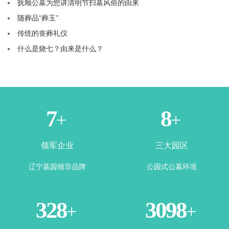
抚顺公墓为您讲清明节扫墓风俗的由来
随葬品“葬玉”
传统的丧葬礼仪
什么是烧七？由来是什么？
1
3
+
+
领军企业
三大园区
辽宁墓园领导品牌
公园式公墓环境
365
3500
+
+