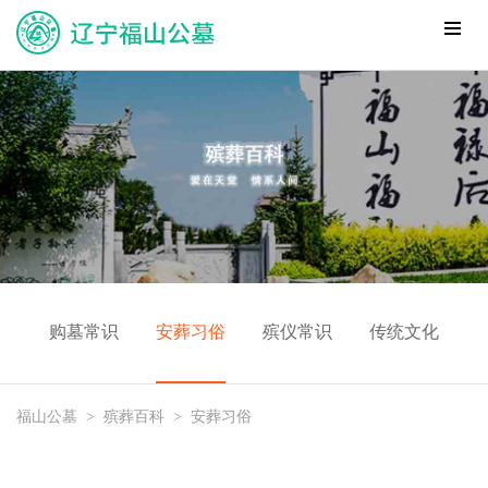
购墓常识
安葬习俗
殡仪常识
传统文化
福山公墓
>
殡葬百科
>
安葬习俗