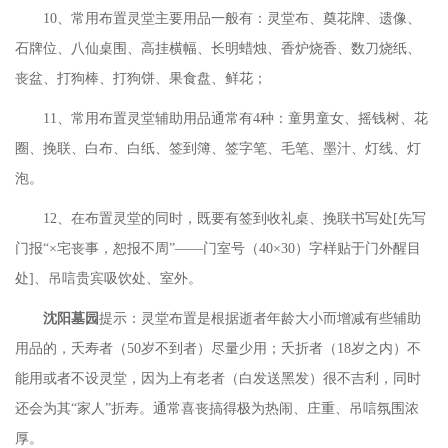
10、常用布置灵堂主要用品一般有：灵堂布、奠花牌、遗像、
石牌位、八仙桌围、高挂横幅、长明蜡烛、香炉烧香、数刀烧纸、
丧盆、打狗棒、打狗饼、果食盘、鲜花；
11、常用布置灵堂辅助用品通常有4种：童男童女、摇钱树、花
圈、挽联、白布、白纸、签到簿、签字笔、毛笔、墨汁、灯线、灯
泡。
12、在布置灵堂的同时，既要有签到收礼桌、挽联书写处[先写
门报“×宅丧事，恕报不周”——门室号（40×30）字样贴于门外醒目
处]、吊唁贵宾吸饮处、室外。
沈阳墓园
提示：灵堂布置是根据逝者年龄大小而增减有些辅助
用品的，夭寿者（
50岁不到者）尽量少用；夭折者（18岁之内）不
能用或者不设灵堂，因为上有老者（白发送黑发）很不吉利，同时
还会为其“家人”折寿。通常喜丧搞得极为热闹、庄重、吊唁氛围浓
厚。