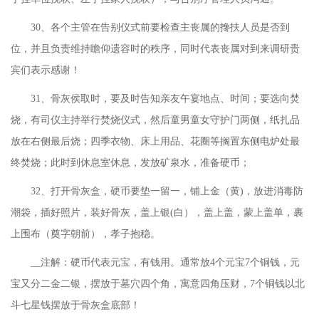
30、各个主管在告别仪式前要检查主丧属的搀扶人员是否到
位，并且负责维持瞻仰遗容时的秩序，同时代表丧属对到来调研贵
宾们表示感谢！
31、骨灰侯取时，要及时告知亲友午宴地点、时间；要选向焚
烧，有司仪主持举行焚烧仪式，然后童男童女守护门两侧，纸扎品
放在右侧最后烧；四季衣物、床上用品、花圈等搁置东侧电炉处最
终焚烧；此时到休息室休息，发放矿泉水，准备硬币；
32、打开骨灰盒，硬币要垫一留一，铺上金（黄)，放进消毒防
潮袋，插好照片，装好骨灰，盖上银(白），盖上盖，蒙上盖单，裹
上围布（奠字朝前），孝子抱稳。
__注解：硬币代表元宝，有钱用。通常放4个元宝7个铜钱，元
宝又分二金二银，摆放于墓穴四个角，寓意四角压财，7个铜钱以北
斗七星钱摆放于骨灰盒底部！