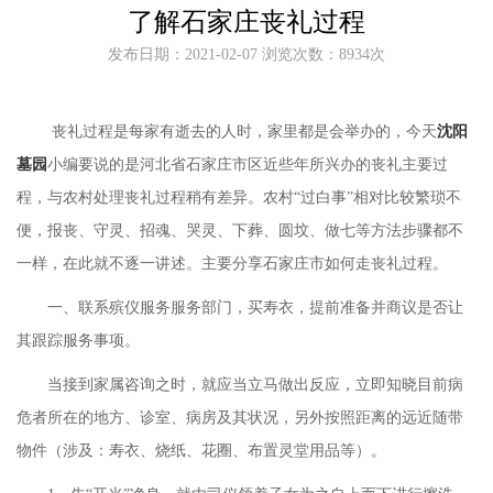
了解石家庄丧礼过程
发布日期：2021-02-07 浏览次数：8934次
丧礼过程是每家有逝去的人时，家里都是会举办的，今天
沈阳
墓园
小编要说的是河北省石家庄市区近些年所兴办的丧礼主要过
程，与农村处理丧礼过程稍有差异。农村
“过白事”相对比较繁琐不
便，报丧、守灵、招魂、哭灵、下葬、圆坟、做七等方法步骤都不
一样，在此就不逐一讲述。主要分享石家庄市如何走丧礼过程。
一、联系殡仪服务服务部门，买寿衣，提前准备并商议是否让
其跟踪服务事项。
当接到家属咨询之时，就应当立马做出反应，立即知晓目前病
危者所在的地方、诊室、病房及其状况，另外按照距离的远近随带
物件（涉及：寿衣、烧纸、花圈、布置灵堂用品等）。