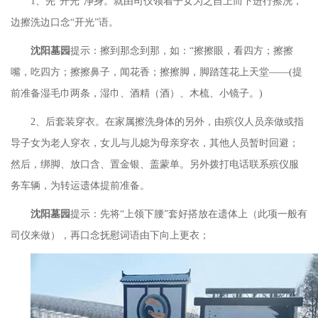
1、先“开光”净身。就由司仪领着子女为之自上而下进行擦洗，
边擦洗边口念“开光”语。
沈阳墓园
提示：擦到那念到那，如：
“擦擦眼，看四方；擦擦
嘴，吃四方；擦擦鼻子，闻花香；擦擦脚，脚踏莲花上天堂——(提
前准备湿毛巾两条，湿巾、酒精（酒）、木梳、小镜子。)
2、后套装穿衣。在家属擦洗身体的另外，由殡仪人员亲做或指
导子女为老人穿衣，女儿与儿媳为母亲穿衣，其他人员暂时回避；
然后，绑脚、放口含、置金银、盖蒙单。另外拨打电话联系殡仪服
务车辆，为转运遗体提前准备。
沈阳墓园
提示：先将
“上领下腰”套好搭放在遗体上（此项一般有
司仪来做），再口念抚慰词语由下向上更衣；