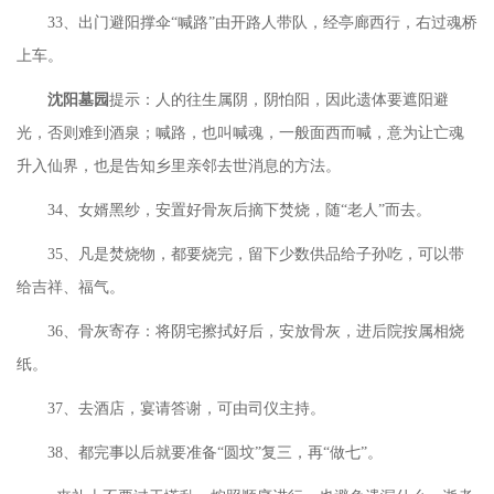
33、出门避阳撑伞“喊路”由开路人带队，经亭廊西行，右过魂桥
上车。
沈阳墓园
提示：人的往生属阴，阴怕阳，因此遗体要遮阳避
光，否则难到酒泉；喊路，也叫喊魂，一般面西而喊，意为让亡魂
升入仙界，也是告知乡里亲邻去世消息的方法。
34、女婿黑纱，安置好骨灰后摘下焚烧，随“老人”而去。
35、凡是焚烧物，都要烧完，留下少数供品给子孙吃，可以带
给吉祥、福气。
36、骨灰寄存：将阴宅擦拭好后，安放骨灰，进后院按属相烧
纸。
37、去酒店，宴请答谢，可由司仪主持。
38、都完事以后就要准备“圆坟”复三，再“做七”。