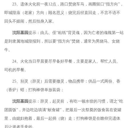
23、遗体火化前一夜12点，路口焚烧车马，画圈留口“指方向”，
即城隍庙（老家）方向；顾名思义：烧完后径直回走，不言不语不
回头不嬉闹，然后拍身入家。
沈阳墓园
提示：由儿、侄
“粘纸”背灵魂，因为亡者的魂魄第一站
是到隶属地城隍报到，所以要“指方向”焚烧，通常为男烧马、女烧
牛。
24、火化当日早晨要尽早备好早餐，主要是家人、帮忙人员、
司机的早餐。
25、别灵（辞灵）后需要撤灵，物品携带：供品一式两份、香
（香炉）蜡；打狗棒饼单放装袋；
沈阳墓园
提示：辞灵，起灵前
，有吃一顿水饺的习惯，谓之
“吃
团圆饭”，并边吃边填满“献食罐”，把最后一次祭奠的饭食装在瓷罐
里，由媳妇抱着，最后一起捎（烧）走；打狗棒饼是在瞻仰完遗体
后让逝者手拿的。