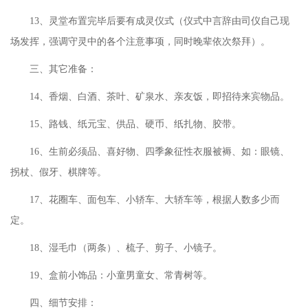
13、灵堂布置完毕后要有成灵仪式（仪式中言辞由司仪自己现
场发挥，强调守灵中的各个注意事项，同时晚辈依次祭拜）。
三、其它准备：
14、香烟、白酒、茶叶、矿泉水、亲友饭，即招待来宾物品。
15、路钱、纸元宝、供品、硬币、纸扎物、胶带。
16、生前必须品、喜好物、四季象征性衣服被褥、如：眼镜、
拐杖、假牙、棋牌等。
17、花圈车、面包车、小轿车、大轿车等，根据人数多少而
定。
18、湿毛巾（两条）、梳子、剪子、小镜子。
19、盒前小饰品：小童男童女、常青树等。
四、细节安排：