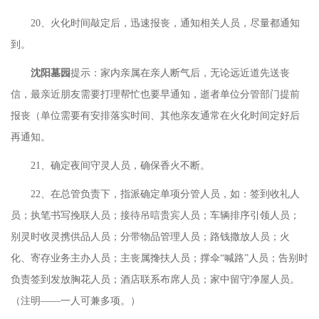
20、火化时间敲定后，迅速报丧，通知相关人员，尽量都通知
到。
沈阳墓园
提示：家内亲属在亲人断气后，无论远近道先送丧
信，最亲近朋友需要打理帮忙也要早通知，逝者单位分管部门提前
报丧（单位需要有安排落实时间、其他亲友通常在火化时间定好后
再通知。
21、确定夜间守灵人员，确保香火不断。
22、在总管负责下，指派确定单项分管人员，如：签到收礼人
员；执笔书写挽联人员；接待吊唁贵宾人员；车辆排序引领人员；
别灵时收灵携供品人员；分带物品管理人员；路钱撒放人员；火
化、寄存业务主办人员；主丧属搀扶人员；撑伞“喊路”人员；告别时
负责签到发放胸花人员；酒店联系布席人员；家中留守净屋人员。
（注明——一人可兼多项。）