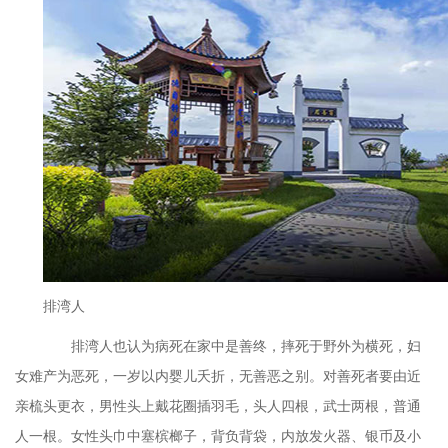
排湾人
排湾人也认为病死在家中是善终，摔死于野外为横死，妇
女难产为恶死，一岁以内婴儿夭折，无善恶之别。对善死者要由近
亲梳头更衣，男性头上戴花圈插羽毛，头人四根，武士两根，普通
人一根。女性头巾中塞槟榔子，背负背袋，内放发火器、银币及小