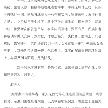
卑南人也有善死与恶死之分。对于善终者，由家人和近亲
装硷。主丧人以一粒槟榔放在死者右手中，手持琉璃球三粒，从头
至脚抚尸一周。然后将珠塞入一粒槟榔实内，留在家中，象征死者
之灵力。之后移尸于中柱下，将上下肢曲屈胸前，用布缚之，背靠
中柱，接受亲友的告别吊祭。在室内掘墓地，深五六尺，氏族长老
将玻璃球抛入穴内，然后把尸体放进墓穴，头向西，面向上。死者
衣服、饰物随葬，男性还置腰刀一把，女性置锄一把
”。先由长女撒
三把土，其他近亲各撤一把，然后覆土。死者的配偶则把床移到墓
上，与埋尸倒向而睡，是为陪灵。
对于恶死者没有停尸祭告仪式。如果是妇女难产而死，则
须迁居四次，以避之。
雅美人
如果家中有善终者，家人先伐竹竿在住宅周围筑起篱笆，表示
丧忌。亲戚们围在死者周围，以刀柄触地板哭泣，丧主立于屋顶咒