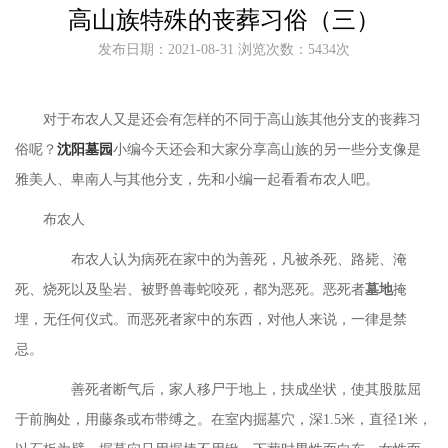
高山族特殊的丧葬习俗（三）
发布日期：2021-08-31 浏览次数：5434次
对于布农人又是还会有怎样的不同于高山族其他分支的丧葬习
俗呢？
沈阳墓园
小编今天还会和大家分享高山族的另一些分支像是
雅美人、卑南人与其他分支，先和小编一起看看布农人吧。
布农人
布
农
人认为病死在家中的为善死，凡被杀死、路毙、淹
死、烧死以及坠岩、被野兽毒蛇咬死，都为恶死。恶死者
墓地
掩
埋，无任何仪式。而恶死者家中的东西，对他人来说，一律是禁
忌。
善死者断气后，家人移尸于地上，扶成坐状，使其股肱屈
于前胸处，用藤条或布带缚之。在室内掘墓穴，深
1.5米，直径1米，