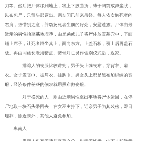
刀等。然后把尸体移到地上，将上下肢曲折，缚于胸前成蹲坐状，
以布包尸，只留头部露出。亲友闻讯前来吊祭。每人依次触死者的
右肩，致惜别之意，并颂扬死者生前的好处，安慰遗族。尸体由最
近亲的男性抬至
墓地
埋葬，由兄弟或儿子将尸体放置墓穴中，下面
铺上席子，让死者蹲坐其上，面向东方。上盖石板，覆土后再盖石
板。再由同族长老用猪皮、猪骨对亡灵作告别仪式后，返家。
排湾人的丧服比较讲究，男子头上缠丧布，穿背衣、肩
衣。女子盖丧巾、披肩衣、挂胸巾。男女头上都是黑布加织绣的丧
服，经济条件差些的佃农就用黑布做丧服。
对于横死的人，则由近亲男性至出事地将尸体运回，在停
尸地取一块石头带回去，在女巫主持下，近亲男子为其装殓，即日
埋葬，除近亲外，其他人避免参加。
卑南人