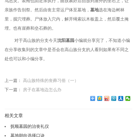
骂恶灵。装殓也由近亲执行，曲肢裹好后抬放到屋外的坐石上，让
亲族作告别祭。然后由丧主背运尸体至墓地，
墓地
选在海边树林
里，掘穴埋葬。尸体放入穴内，解开绳索以木板盖上，然后覆土掩
埋。也有崖葬和垒石葬的。
对于高山族的分支今天
沈阳墓园
小编就分享完了，不知道小编
在分享收集到的文章中是否会在高山族分支的人看到如果有不同之
处也可以和小编分享。
上一篇：
高山族特殊的丧葬习俗（一）
下一篇：
房子在墓地边怎么办
相关文章
抚顺墓园的治丧礼仪
墓地朝向选择口诀