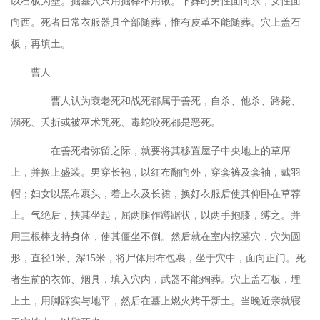
以石板为壁。掘墓穴只用掘棒不用锹。下葬时男性面向东，女性面
向西。死者日常衣服器具全部随葬，惟有皮革不能随葬。穴上盖石
板，再填土。
曹人
曹人认为衰老死和战死都属于善死，自杀、他杀、路毙、
溺死、夭折或被巫术咒死、毒蛇咬死都是恶死。
在善死者弥留之际，就要将其移置屋子中央地上的草席
上，并换上盛装。男穿长袍，以红布翻向外，穿套裤及套袖，戴羽
帽；妇女以黑布裹头，着上衣及长裙，换好衣服后使其仰卧在草荐
上。气绝后，扶其坐起，屈两腿作蹲踞状，以两手抱膝，缚之。并
用三根棒支持身体，使其僵坐不倒。然后就在室内挖墓穴，穴为圆
形，直径
1米、深15米，将尸体用布包裹，坐于穴中，面向正门。死
者生前的衣饰、烟具，填入穴内，武器不能殉葬。穴上盖石板，埋
上土，用脚踩实与地平，然后在墓上燃火烤干新土。当晚近亲就寝