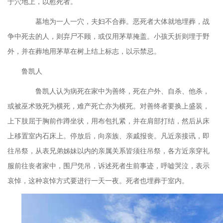
于穴地上，以慰死者。
墓地为一人一穴，夫妇不合葬。恶死者大体就地埋葬，战
争中死去的人，则弃尸不顾，或仅用茅草掩盖。小孩夭折则埋于野
外，并在葬地用茅草在树上结上标志，以示禁忌。
鲁凯人
鲁凯人认为病死在家中为善终，死在户外、自杀、他杀，
或被巫术致死为横死，难产死亡亦为横死。对善终者要换上盛装，
上下肢屈于胸前作蹲坐状，用布包扎紧，并在肩部打结，然后从床
上移置室内石床上。停放后，向亲族、亲戚报丧。凡近亲接讯，即
往吊祭，从表兄弟姊妹以内的亲属关系皆须往吊祭，各方近亲穿礼
服前往丧者家中，围尸凭吊，诉述死者生前事迹，呼嘘哭泣，表示
哀悼，这种哀悼方式要进行一天一夜。死者也埋葬于室内。