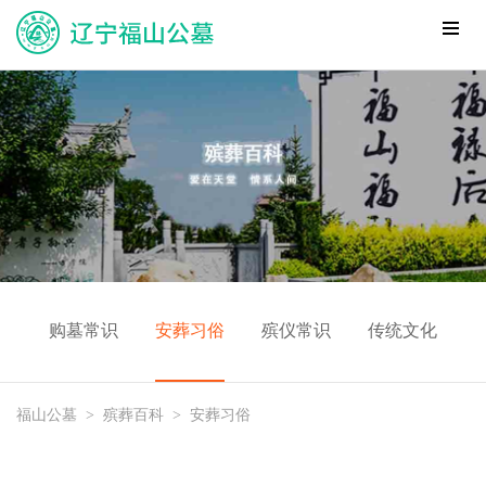
购墓常识
安葬习俗
殡仪常识
传统文化
福山公墓
>
殡葬百科
>
安葬习俗