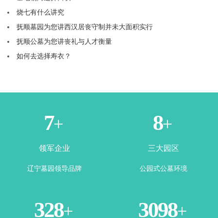
烧七有什么讲究
抚顺墓园为您讲西汉居丧守制并未大面积实行
抚顺公墓为您讲丧礼与人才衡量
如何去选择寿衣？
1
3
+
+
领军企业
三大园区
辽宁墓园领导品牌
公园式公墓环境
365
3500
+
+