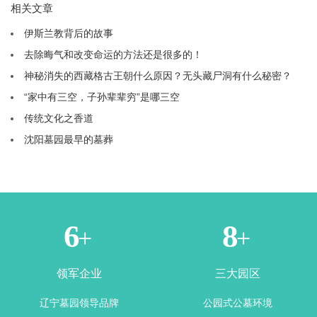
相关文章
伊斯兰教背后的故事
去除晦气和改变命运的方法还是很多的！
神秘消失的西藏格古王朝什么原因？无头藏尸洞有什么秘密？
“家中有三空，子孙辈辈穷”是哪三空
传统文化之香道
沈阳墓园最早的墓葬
1
3
+
+
领军企业
三大园区
辽宁墓园领导品牌
公园式公墓环境