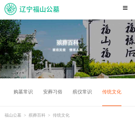
购墓常识
安葬习俗
殡仪常识
传统文化
福山公墓
>
殡葬百科
>
传统文化