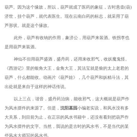
葫芦。因为这个缘故，所以，葫芦就成了医药的象征，古时悬壶
(葫)
济世，挂个葫芦，就代表医生。现在云南白药的标志，就采用了葫
芦形状。就是这个缘故。
此外，葫芦有收纳的作用，象济公，用葫芦来装酒。铁拐李也
是用葫芦来装酒。
神仙不但用葫芦盛酒，盛丹药，还用来收邪气，收妖魔鬼怪。
《西游记》里的银角大王，金角大王，其法宝就是偷的太上老君的
葫芦，什么都能收。动画片《葫芦娃》，几个葫芦和妖精斗法，其
出处就是来自于这样的神话传说。
以上三点，谐音，盛丹药治病，能收邪气，这大概就是葫芦作
为风水摆件的来源了。但是，
沈阳墓园
小编老实说，和风水没有多
大关系，到目前为止，在正宗的风水书籍中，还没有看到把葫芦作
为风水摆件的文字。当然，我说的是古时的风水书，不是当代的某
些风水大师写的风水书。