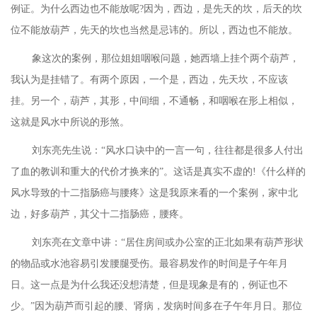
例证。为什么西边也不能放呢
?因为，西边，是先天的坎，后天的坎
位不能放葫芦，先天的坎也当然是忌讳的。所以，西边也不能放。
象这次的案例，那位姐姐咽喉问题，她西墙上挂个两个葫芦，
我认为是挂错了。有两个原因，一个是，西边，先天坎，不应该
挂。另一个，葫芦，其形，中间细，不通畅，和咽喉在形上相似，
这就是风水中所说的形煞。
刘东亮先生说：
“风水口诀中的一言一句，往往都是很多人付出
了血的教训和重大的代价才换来的”。这话是真实不虚的!《什么样的
风水导致的十二指肠癌与腰疼》这是我原来看的一个案例，家中北
边，好多葫芦，其父十二指肠癌，腰疼。
刘东亮在文章中讲：
“居住房间或办公室的正北如果有葫芦形状
的物品或水池容易引发腰腿受伤。最容易发作的时间是子午年月
日。这一点是为什么我还没想清楚，但是现象是有的，例证也不
少。”因为葫芦而引起的腰、肾病，发病时间多在子午年月日。那位