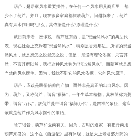
葫芦，是居家风水重要摆件，在任何一个风水用具商店里，都
少不了葫芦。并且，现在很多家庭都摆放葫芦。问题就来了，葫芦
真有风水作用吗
?那么，其依据是什么?原理是什么?
就目前来看，应该说，葫芦这东西，是
“想当然风水”的典型代
表。现在社会上充斥着“想当然风水”，特别是香港那边。所谓的想当
然风水，就是想怎么说就怎么说，但是，却没有理论依据，只言其
然，不言其所以然，我把这种风水称为“想当然风水”。而葫芦就是想
当然的风水摆件。因为，我找不到它的风水依据，它的风水原理。
葫芦，应该是民俗信仰的产物，而并非是真正的出自风水。因
为，葫芦，又称蒲芦，谐音
“福禄”，一年生草本植物，其枝茎称为蔓
带，谐音“万代”，故蒲芦蔓带谐音“福禄万代”，是吉祥的象征。这应
该就是葫芦作为风水摆件的肇始。
除了谐音，葫芦和医药有关。因为，古时的道家，有把丹药用
葫芦来盛的，这个在《西游记》里有体现，就是太上老君盛丹药的