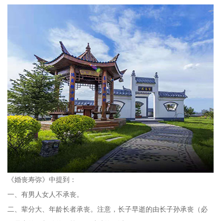
《婚丧寿弥》中提到：
一、有男人女人不承丧。
二、辈分大、年龄长者承丧。注意，长子早逝的由长子孙承丧（必