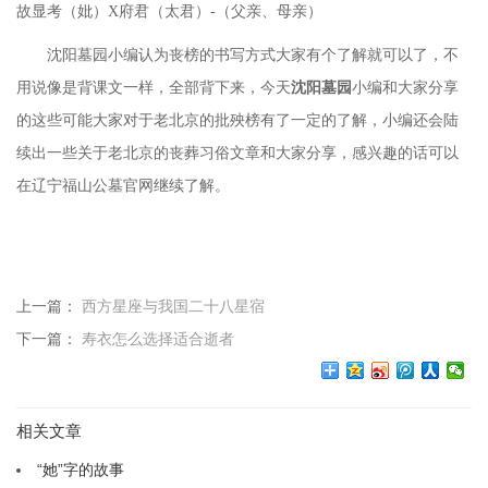
故显考（妣）
Х府君（太君）-（父亲、母亲）
沈阳墓园小编认为丧榜的书写方式大家有个了解就可以了，不
用说像是背课文一样，全部背下来，今天
沈阳墓园
小编和大家分享
的这些可能大家对于老北京的批殃榜有了一定的了解，小编还会陆
续出一些关于老北京的丧葬习俗文章和大家分享，感兴趣的话可以
在辽宁福山公墓官网继续了解。
上一篇：
西方星座与我国二十八星宿
下一篇：
寿衣怎么选择适合逝者
相关文章
“她”字的故事