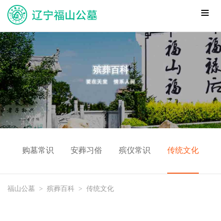
购墓常识
安葬习俗
殡仪常识
传统文化
福山公墓
>
殡葬百科
>
传统文化