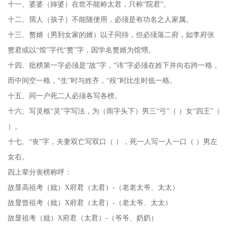
十一、婆婆（婶婆）在世不能称太君，只称
“院君”。
十二、孺人（孩子）不能随便用，必须是有功名之人家属。
十三、赘婿（男到女家的婿）以子同待，但必须落二府，如李府张
赘君或以
“馆”字代“赘”字，因学名赘婿为馆甥。
十四、批榜第一字必须是
“故”字，“讳”字必须在姓下并向右跨一格，
而中间空一格，“生”时与姓齐，“殁”时比生时低一格。
十五、同一户死二人必须各写各榜。
十六、写灵柩
“灵”字写法，为（雨字头下）男三“弓”（ ）女“四王”（
）。
十七、
“丧”字，夫妻双亡写双口（ ），死一人写一人一口（ ）男左
女右。
四上辈分丧榜称呼：
故显高祖考（妣）
Х府君（太君）-（老老太爷、太太）
故显曾祖考（妣）
Х府君（太君）-（老太爷、太太）
故显祖考（妣）
Х府君（太君）-（爷爷、奶奶）