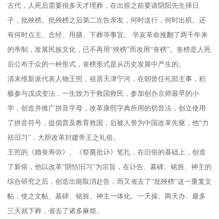
古代，人死后需要很多天才埋葬，在出殡之前要请阴阳先生择日
子，批殃榜。批殃榜之后第二次告亲友，何时送行，何时出殡。还
有何时点主、念经、用膳、下葬等事宜。
辛亥革命推翻了两千年来
的帝制，发展民族文化，已不再用
“殃榜”而改用“丧榜”。丧榜是人死
后公布于众的一种形式，丧榜形式是从历史发展中产生的。
清末维新派代表人物王照，祖居天津宁河，在朝曾任礼部主事，积
极参与戊戌变法，一生致力于救国救民，参加创办京师最早的小
学，创造并推广拼音字母，改革康熙字典所用的切音法，创立使用
了拼音符号，提倡普及教育救国，后被人誉为中国改革先驱，他
“力
祛旧习”，大胆改革封建帝王之礼俗。
王照的《婚丧寿弥》、《祭奠批讣》笔扎，在旧俗的基础上，创造
了新俗，他以改革
“阴怙旧习”为宗旨，在讣告、墓碑、铭旌、神主的
综合研究之后，创造出能取消赴告，而又省去了“批殃榜”这一重复文
帖，使之文帖、墓碑、铭旌、神主一体化。一天操、两天办、最多
三天就下葬，省去了诸多麻烦。