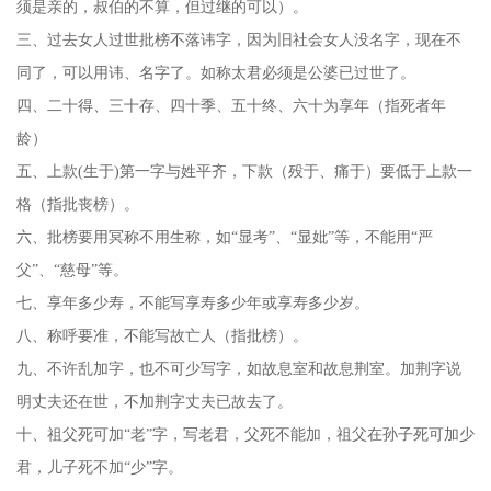
须是亲的，叔伯的不算，但过继的可以）。
三、过去女人过世批榜不落讳字，因为旧社会女人没名字，现在不
同了，可以用讳、名字了。如称太君必须是公婆已过世了。
四、二十得、三十存、四十季、五十终、六十为享年（指死者年
龄）
五、上款
(生于)第一字与姓平齐，下款（殁于、痛于）要低于上款一
格（指批丧榜）。
六、批榜要用冥称不用生称，如
“显考”、“显妣”等，不能用“严
父”、“慈母”等。
七、享年多少寿，不能写享寿多少年或享寿多少岁。
八、称呼要准，不能写故亡人（指批榜）。
九、不许乱加字，也不可少写字，如故息室和故息荆室。加荆字说
明丈夫还在世，不加荆字丈夫已故去了。
十、祖父死可加
“老”字，写老君，父死不能加，祖父在孙子死可加少
君，儿子死不加“少”字。