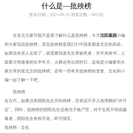
什么是—批殃榜
发布日期：2021-09-16 浏览次数：6853次
在东北大家可能不是很了解什么是批殃榜，今天
沈阳墓园
小编
和大家说说批殃榜，其实批殃榜是我们们中国首都老北京的风俗，
如果说有亲人去世了，就需要找老先生查验死者，并开具殃书，上
面要注明逝者的生卒年月、火葬还有出殡时日，这就是小编要和大
家分享的老北京的批殃榜。还有一些有关批殃榜的变更、文化和小
编一起了解一下吧。
批殃榜
在古代，如果没有阴阳先生开的殃榜，官府还不开入地埋葬的
“许可
证”。同时，批殃榜的阴阳先生还相当于验尸官，对于生死不明或服
毒者，阴阳先生有权不批，即可报官。
批殃榜
- 文化