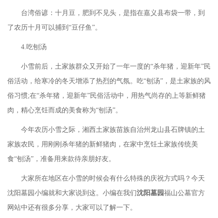
台湾俗谚：十月豆，肥到不见头，是指在嘉义县布袋一带，到
了农历十月可以捕到
“豆仔鱼”。
4.吃刨汤
小雪前后，土家族群众又开始了一年一度的
“杀年猪，迎新年”民
俗活动，给寒冷的冬天增添了热烈的气氛。吃“刨汤”，是土家族的风
俗习惯;在“杀年猪，迎新年”民俗活动中，用热气尚存的上等新鲜猪
肉，精心烹饪而成的美食称为“刨汤”。
今年农历小雪之际，湘西土家族苗族自治州龙山县石牌镇的土
家族农民，用刚刚杀年猪的新鲜猪肉，在家中烹饪土家族传统美
食
“刨汤”，准备用来款待亲朋好友。
大家所在地区在小雪的时候会有什么特殊的庆祝方式吗？今天
沈阳墓园小编就和大家说到这。小编在我们
沈阳墓园
福山公墓官方
网站中还有很多分享，大家可以了解一下。