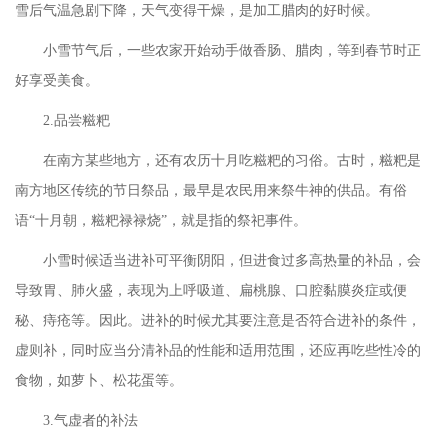
雪后气温急剧下降，天气变得干燥，是加工腊肉的好时候。
小雪节气后，一些农家开始动手做香肠、腊肉，等到春节时正
好享受美食。
2.品尝糍粑
在南方某些地方，还有农历十月吃糍粑的习俗。古时，糍粑是
南方地区传统的节日祭品，最早是农民用来祭牛神的供品。有俗
语
“十月朝，糍粑禄禄烧”，就是指的祭祀事件。
小雪时候适当进补可平衡阴阳，但进食过多高热量的补品，会
导致胃、肺火盛，表现为上呼吸道、扁桃腺、口腔黏膜炎症或便
秘、痔疮等。因此。进补的时候尤其要注意是否符合进补的条件，
虚则补，同时应当分清补品的性能和适用范围，还应再吃些性冷的
食物，如萝卜、松花蛋等。
3.气虚者的补法