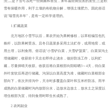
涝;二是下雪可冻死一些病菌和害虫，来年减轻病虫害的发生;三是积
雪有保暖作用，利于土壤的有机物分解，增强土壤肥力。因此俗话
说“瑞雪兆丰年”，是有一定科学道理的。
1.贮藏蔬菜
北方地区小雪节以后，果农开始为果树修枝，以草秸编箔包扎
株杆，以防果树受冻。且冬日蔬菜多采用土法贮存，或用地窖，或
用土埋，以利食用。俗话说
“小雪铲白菜，大雪铲菠菜”。白菜深沟土
埋储藏时，收获前十天左右即停止浇水，做好防冻工作，以利贮
藏，尽量择晴天收获。收获后将白菜根部向阳晾晒3～4天，待白菜
外叶发软后再进行储藏。沟深以白菜高度为准，储藏时白菜根部全
部向下，依次并排沟中，天冷时多覆盖白菜叶和玉米杆防冻。而半
成熟的白菜储藏时沟内放部分水，边放水边放土，放水土之深度以
埋住根部为宜，待到食用时即生长成熟了。
2.农闲副业