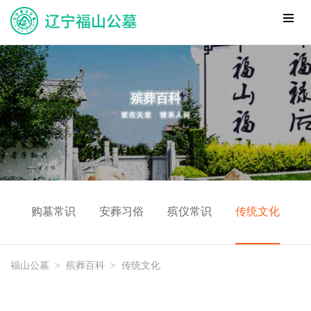
购墓常识
安葬习俗
殡仪常识
传统文化
福山公墓
>
殡葬百科
>
传统文化