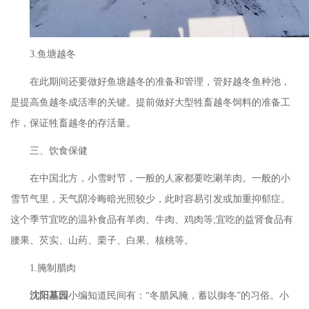
3.鱼塘越冬
在此期间还要做好鱼塘越冬的准备和管理，管好越冬鱼种池，
是提高鱼越冬成活率的关键。提前做好大型牲畜越冬饲料的准备工
作，保证牲畜越冬的存活量。
三、饮食保健
在中国北方，小雪时节，一般的人家都要吃涮羊肉。一般的小
雪节气里，天气阴冷晦暗光照较少，此时容易引发或加重抑郁症。
这个季节宜吃的温补食品有羊肉、牛肉、鸡肉等
;宜吃的益肾食品有
腰果、芡实、山药、栗子、白果、核桃等。
1.腌制腊肉
沈阳墓园
小编知道民间有：
“冬腊风腌，蓄以御冬”的习俗。小