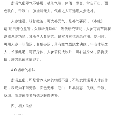
所谓气虚即气不够用，动则气喘、体倦、懒言、常自汗出、面
色眺白、舌淡白、脉虚弱无力。气虚之人可选用人参进补。
人参性温、味甘微苦，可大补元气，是补气要药，《本经》
谓
“明目开心益智，久服轻身延年”，近代研究证明，人参可调节网状
皮肤系统功能，其所含人参皂甙。确实具有抗衰老作用。使用时。
可用人参一味煎汤，名独参汤，具有益气固脱之功效，年老体弱之
人，长服此汤，可强身体。人参若切成饮片，可补益身体，防御疾
病，增强肌体抗病能力。
4.血虚者的补法
所谓血虚，即是营养人体的物质不足，不能发挥濡养人体的作
用，表现为不耐劳作、面色无华、苍白、且易健忘、失眠、舌淡、
脉细。血虚体质者当选龙眼肉进补。
四、相关民俗