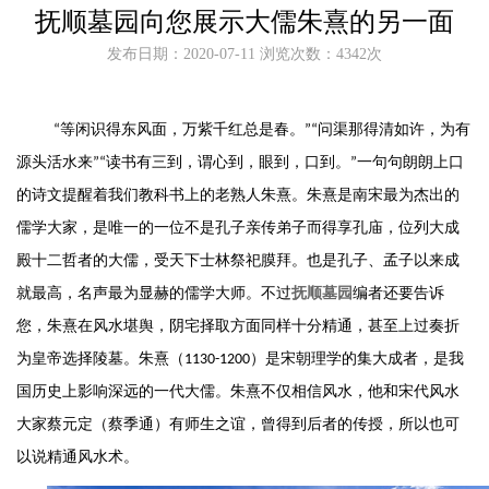
抚顺墓园向您展示大儒朱熹的另一面
发布日期：2020-07-11 浏览次数：4342次
“等闲识得东风面，万紫千红总是春。”“问渠那得清如许，为有
源头活水来”“读书有三到，谓心到，眼到，口到。”一句句朗朗上口
的诗文提醒着我们教科书上的老熟人朱熹。朱熹是南宋最为杰出的
儒学大家，是唯一的一位不是孔子亲传弟子而得享孔庙，位列大成
殿十二哲者的大儒，受天下士林祭祀膜拜。也是孔子、孟子以来成
就最高，名声最为显赫的儒学大师。不过
抚顺墓园
编者还要告诉
您，朱熹在风水堪舆，阴宅择取方面同样十分精通，甚至上过奏折
为皇帝选择陵墓。朱熹（
1130-1200）是宋朝理学的集大成者，是我
国历史上影响深远的一代大儒。朱熹不仅相信风水，他和宋代风水
大家蔡元定（蔡季通）有师生之谊，曾得到后者的传授，所以也可
以说精通风水术。