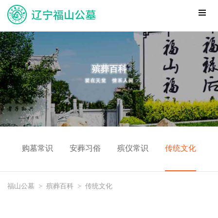
购墓常识
安葬习俗
殡仪常识
传统文化
福山公墓
>
殡葬百科
>
传统文化