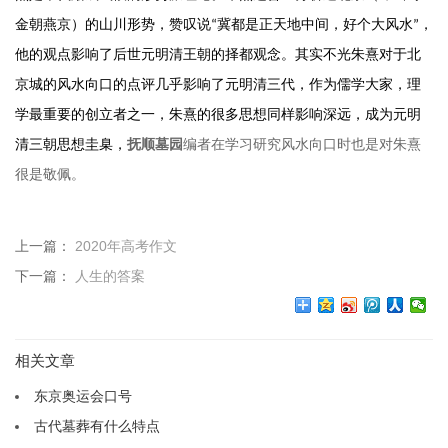
金朝燕京）的山川形势，赞叹说“冀都是正天地中间，好个大风水”，
他的观点影响了后世元明清王朝的择都观念。其实不光朱熹对于北
京城的风水向口的点评几乎影响了元明清三代，作为儒学大家，理
学最重要的创立者之一，朱熹的很多思想同样影响深远，成为元明
清三朝思想圭臬，
抚顺墓园
编者在学习研究风水向口时也是对朱熹
很是敬佩。
上一篇：
2020年高考作文
下一篇：
人生的答案
相关文章
东京奥运会口号
古代墓葬有什么特点