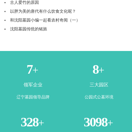
古人爱竹的原因
以胖为美的唐代有什么饮食文化呢？
和沈阳墓园小编一起看农村奇闻（一）
沈阳墓园传统的铭旌
2
4
+
+
领军企业
三大园区
辽宁墓园领导品牌
公园式公墓环境
360
3443
+
+