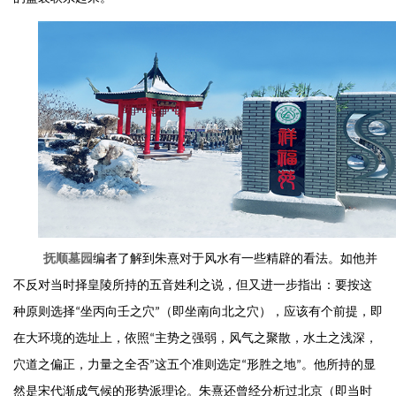
抚顺墓园
编者了解到朱熹对于风水有一些精辟的看法。如他并
不反对当时择皇陵所持的五音姓利之说，但又进一步指出：要按这
种原则选择
“坐丙向壬之穴”（即坐南向北之穴），应该有个前提，即
在大环境的选址上，依照“主势之强弱，风气之聚散，水土之浅深，
穴道之偏正，力量之全否”这五个准则选定“形胜之地”。他所持的显
然是宋代渐成气候的形势派理论。朱熹还曾经分析过北京（即当时