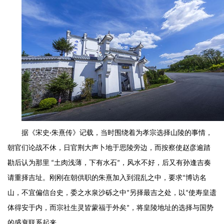
据《宋史
·朱熹传》记载，当时围绕着为孝宗选择山陵的事情，
朝官们论战不休，日官荆大声卜地于思陵旁边，而按察使赵彦逾踏
勘后认为那里 “土肉浅薄，下有水石”，风水不好，后又有孙逢吉奏
请重择吉址。刚刚在朝供职的朱熹加入到混乱之中，要求“博访名
山，不宜偏信台史，委之水泉沙砾之中”另择最吉之处，以“使寿皇遗
体得安于内，而宗社生灵皆蒙福于外矣”，将皇陵地址的选择与国势
的盛衰联系起来。