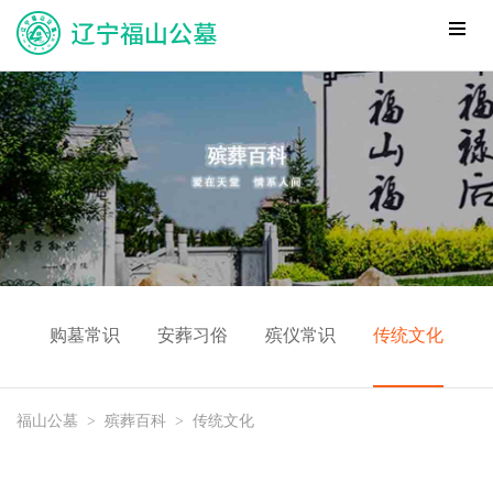
购墓常识
安葬习俗
殡仪常识
传统文化
福山公墓
>
殡葬百科
>
传统文化