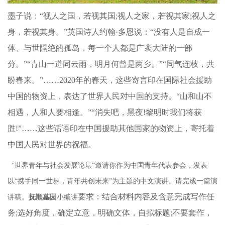
墨子说：
“视人之国，若视其国;视人之家，若视其家;视人之
身，若视其身。”英国诗人约翰·多恩说：“没有人是自成一
体、与世隔绝的孤岛，每一个人都是广袤大陆的一部
分。”“青山一道同云雨，明月何曾是两乡。”“同气连枝，共
盼春来。”……2020年的春天，这些寄言印在国际社会援助
中国的物资上，表达了世界人民对中国的支持。“山和山不
相遇，人和人要相逢。”“消失吧，黑夜!黎明时我们将获
胜!”……这些话语印在中国援助其他国家的物资上，寄托着
中国人民对世界的祝福。
“世界青年与社会发展论坛”邀请你作为中国青年代表参会，发表
以“携手同一世界，青年共创未来”为主题的中文演讲。请完成一篇演
要求：结合材料内容及含意完成写作任
讲稿。
抚顺墓园
小编讲
务
;选好角度，确定立意，明确文体，自拟标题;不要套作，