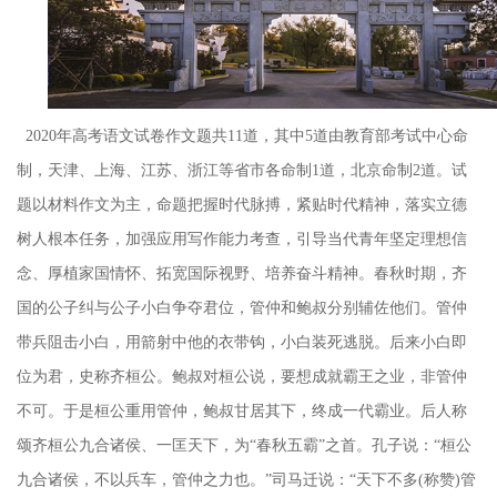
2020年高考语文试卷作文题共11道，其中5道由教育部考试中心命
制，天津、上海、江苏、浙江等省市各命制1道，北京命制2道。试
题以材料作文为主，命题把握时代脉搏，紧贴时代精神，落实立德
树人根本任务，加强应用写作能力考查，引导当代青年坚定理想信
念、厚植家国情怀、拓宽国际视野、培养奋斗精神。春秋时期，齐
国的公子纠与公子小白争夺君位，管仲和鲍叔分别辅佐他们。管仲
带兵阻击小白，用箭射中他的衣带钩，小白装死逃脱。后来小白即
位为君，史称齐桓公。鲍叔对桓公说，要想成就霸王之业，非管仲
不可。于是桓公重用管仲，鲍叔甘居其下，终成一代霸业。后人称
颂齐桓公九合诸侯、一匡天下，为“春秋五霸”之首。孔子说：“桓公
九合诸侯，不以兵车，管仲之力也。”司马迁说：“天下不多(称赞)管