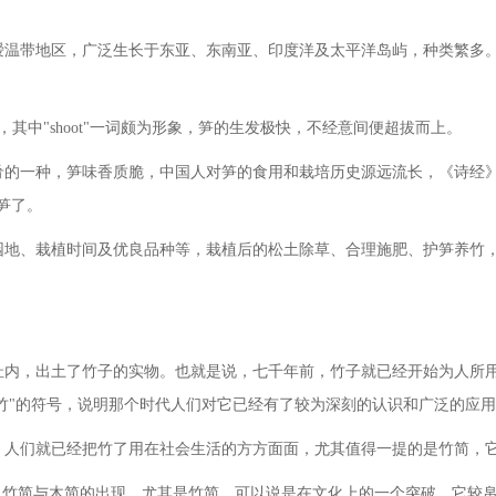
暧温带地区，广泛生长于东亚、东南亚、印度洋及太平洋岛屿，种类繁多
shoot"，其中"shoot"一词颇为形象，笋的生发极快，不经意间便超拔而上。
肴的一种，笋味香质脆，中国人对笋的食用和栽培历史源远流长，《诗经
笋了。
园地、栽植时间及优良品种等，栽植后的松土除草、合理施肥、护笋养竹
址内，出土了竹子的实物。也就是说，七千年前，竹子就已经开始为人所
"竹"的符号，说明那个时代人们对它已经有了较为深刻的认识和广泛的应
，人们就已经把竹了用在社会生活的方方面面，尤其值得一提的是竹简，
"。竹简与木简的出现，尤其是竹简，可以说是在文化上的一个突破。它较