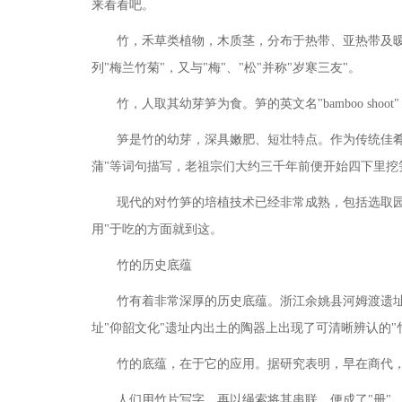
来看看吧。
竹，禾草类植物，木质茎，分布于热带、亚热带及
列
"梅兰竹菊"，又与"梅"、"松"并称"岁寒三友"。
竹，人取其幼芽笋为食。笋的英文名
"bamboo 
笋是竹的幼芽，深具嫩肥、短壮特点。作为传统佳
蒲"等词句描写，老祖宗们大约三千年前便开始四下里挖
现代的对竹笋的培植技术已经非常成熟，包括选取
用"于吃的方面就到这。
竹的历史底蕴
竹有着非常深厚的历史底蕴。浙江余姚县河姆渡遗
址
"仰韶文化"遗址内出土的陶器上出现了可清晰辨认的
竹的底蕴，在于它的应用。据研究表明，早在商代
人们用竹片写字，再以绳索将其串联，便成了
"册