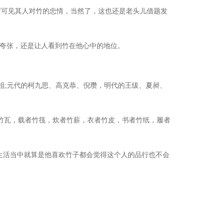
"可见其人对竹的忠情，当然了，这也还是老头儿借题发
较夸张，还是让人看到竹在他心中的地位。
鼻祖;元代的柯九思、高克恭、倪瓒，明代的王绂、夏昶、
者竹瓦，载者竹筏，炊者竹薪，衣者竹皮，书者竹纸，履者
生活当中就算是他喜欢竹子都会觉得这个人的品行也不会