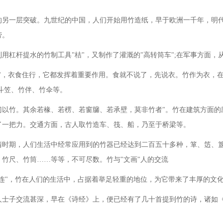
的另一层突破。九世纪的中国，人们开始用竹造纸，早于欧洲一千年，明
劳。
利用杠杆提水的竹制工具
"桔"，又制作了灌溉的"高转筒车";在军事方面
陷"，衣食住行，它都发挥着重要作用。食就不说了，先说衣。竹作为衣，
斗笠、竹伴、竹伞等。
，门以竹。其余若椽、若楞、若窗牖、若承壁，莫非竹者"。竹在建筑方面
了一把力。交通方面，古人取竹造车、筏、船，乃至于桥梁等。
清时期，人们生活中经常应用到的竹器已经达到二百五十多种，箪、笾、
、竹尺、竹筒
……等等，不可尽数。竹与"文画"人的交流
连"，竹在人们的生活中，占据着举足轻重的地位，为它带来了丰厚的文
人士子交流甚深，早在《诗经》上，便已经有了几十首提到竹的诗，诸如
。