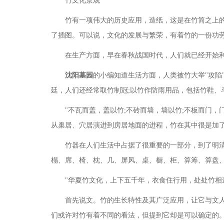
竹文化景观
竹有一项伟大的历史应用，造纸，这是在竹简之上
了插图。可以说，文化的发展与繁荣，有着竹的一份功
在生产方面，早在春秋战国时代，人们就已经开始
沈阳墓园
的小编知道生活方面，人类被竹大举
"攻
廷，人们还经常取竹制冠;以竹作防雨用品，包括竹鞋、
"不瓦而盖，盖以竹;不砖而墙，墙以竹;不板而门
从巢居、穴居演进到房居地面的进程，竹在其中很是加
竹器在人们生活中占据了很重要的一部分，到了明
榻、席、椅、枕、几、屏风、桌、橱、柜、算筹、算盘
"华夏竹文化，上下五千年，衣食住行用，处处竹相
首先说文。竹的生长特性及其广泛应用，让它与文
们或许对竹有着不同的看法，但提到它却是可以确定的