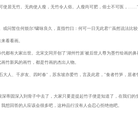
不可使居无竹。无肉使人瘦，无竹令人俗。人瘦尚可肥，俗士不可医，……
。或问暂住何烦尔?啸咏良久，直指竹曰：何可一日无此君!"虽然说法比
来来看看画。
每代都有大家出世。北宋文同开创了
'湖州竹派'被后世人尊为墨竹绘画的
代画竹新风的画竹，都是竹画的杰出人物。
、石大人、千岁友、四时春"，苏东坡亦爱竹，言及此君，"食者竹笋，居
根深蒂固深入到骨子中去了，大家只要是提起竹子便是知道了，在我们的
？我想回答的人应该会很多吧，这种品行没有人会忍心拒绝他吧。