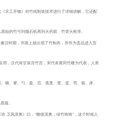
代《天工开物》对竹纸制造技术进行了详细讲解，它还配
，从原始的竹弓到抛石机再到火药箭、竹管火枪等。
在秦汉时期，市面上就出现了竹制布，并作为贡品进入宫
的应用，汉代有甘泉宫竹宫，宋代有黄冈竹楼为代表，人类
簋、碗、箸、勺、盘、厄、蒸笼、筐、篮、笥、箱、床、
化底蕴。
《诗
·卫风淇奥》曰，"瞻彼淇奥，绿竹猗猗"，这个时候人