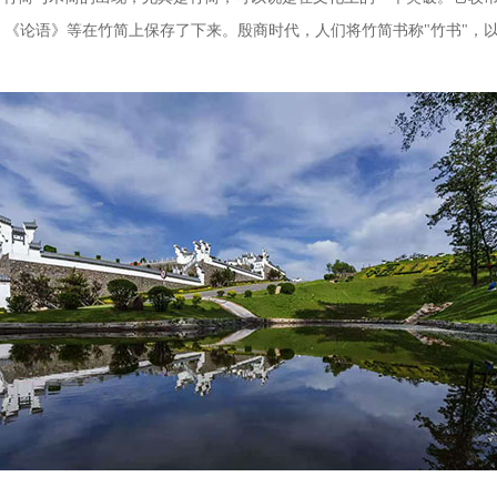
《论语》等在竹简上保存了下来。殷商时代，人们将竹简书称"竹书"，以