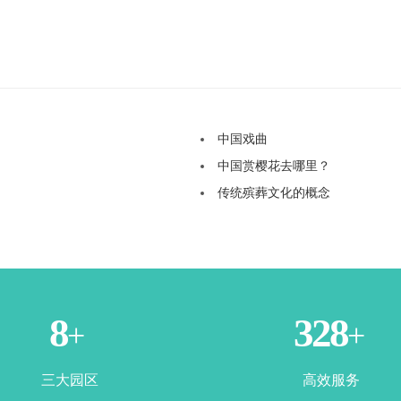
中国戏曲
中国赏樱花去哪里？
传统殡葬文化的概念
3
365
+
+
三大园区
高效服务