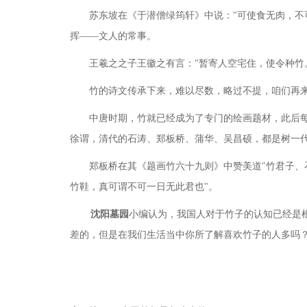
苏东坡在《于潜僧绿筠轩》中说：
"可使食无肉，
挥——文人的常事。
王羲之之子王徽之有言：
"暂寄人空宅住，使令种竹
竹的诗文传承下来，难以尽数，略过不提，咱们再
中唐时期，竹就已经成为了专门的绘画题材，此后
徐谓，清代的石涛、郑板桥、蒲华、吴昌硕，都是树一
郑板桥在其《题画竹六十九则》中赞美道
"竹君子
竹鞋，真可谓不可一日无此君也"。
沈阳墓园
小编认为，我国人对于竹子的认知已经是
差的，但是在我们生活当中你所了解喜欢竹子的人多吗