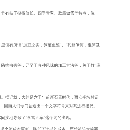
。竹有枝干挺拔修长、四季青翠、欺霜傲雪等特点，位
》里便有所谓
"加豆之实，笋菹鱼醢"、"其籁伊何，惟笋及
，防病虫害等，乃至于各种风味的加工方法等，关于竹
"应
用。据记载，大约是六千年前新石器时代，西安半坡村遗
用，因而人们专门创造出一个文字符号来对其进行指代。
它间接地导致了
"学富五车"这个词的出现。
帛书之流成本更低，降低了读书的成本，而竹简较木简要