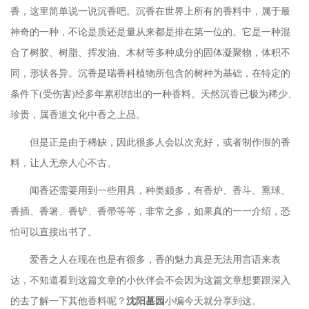
香，这里简单说一说沉香吧。沉香在世界上所有的香料中，属于最
神奇的一种，不论是质还是量从来都是排在第一位的。它是一种混
合了树胶、树脂、挥发油、木材等多种成分的固体凝聚物，体积不
同，形状各异。沉香是瑞香科植物所包含的树种为基础，在特定的
条件下(受伤害)经多年累积结出的一种香料。天然沉香已极为稀少、
珍贵，属香道文化中香之上品。
但是正是由于稀缺，因此很多人会以次充好，或者制作假的香
料，让人无奈人心不古。
闻香还需要用到一些用具，种类颇多，有香炉、香斗、熏球、
香插、香箸、香铲、香帚等等，非常之多，如果真的一一介绍，恐
怕可以直接出书了。
爱香之人在现在也是有很多，香的魅力真是无法用言语来表
达，不知道看到这篇文章的小伙伴会不会因为这篇文章想要跟深入
的去了解一下其他香料呢？
沈阳墓园
小编今天就分享到这。