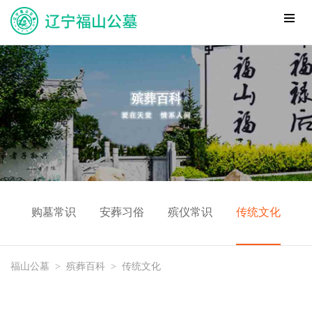
购墓常识
安葬习俗
殡仪常识
传统文化
福山公墓
>
殡葬百科
>
传统文化