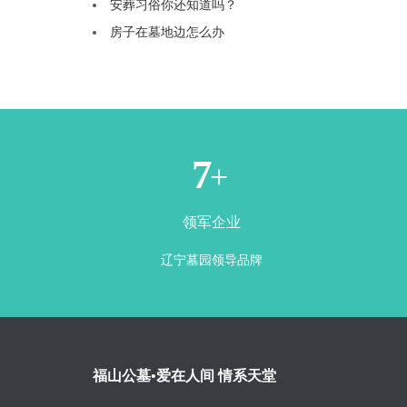
安葬习俗你还知道吗？
房子在墓地边怎么办
1
+
领军企业
辽宁墓园领导品牌
福山公墓•爱在人间 情系天堂