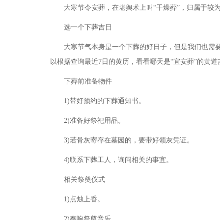
大寒节令安葬，在堪舆术上叫
“干燥葬”，归属于较
选一个下葬吉日
大寒节气本身是一个下葬的好日子，但是我们也需
以根据查询最近7日的黄历，看看哪天是“宜安葬”的黄道
下葬前准备物件
1)带好预约的下葬通知书。
2)准备好祭祀用品。
3)若骨灰寄存在墓园的，要带好领灰凭证。
4)联系下葬工人，询问相关的事宜。
相关祭奠仪式
1)点烛上香。
2)奏响祭奠音乐。