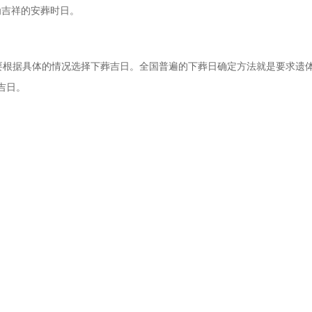
为吉祥的安葬时日。
要根据具体的情况选择下葬吉日。全国普遍的下葬日确定方法就是要求遗
吉日。