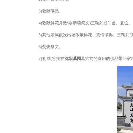
3)敬献供品。
4)敬献鲜花并致词(恭读祭文)三鞠躬或叩首、复位。
5)其他亲属依次出场敬献鲜花、真情倾诉、三鞠躬
6)焚烧祭文。
7)礼成(将摆在
沈阳墓园
墓穴前的食用的供品带回家