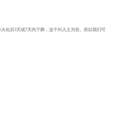
体火化后
3天或7天内下葬，这个叫入土为安。所以我们可