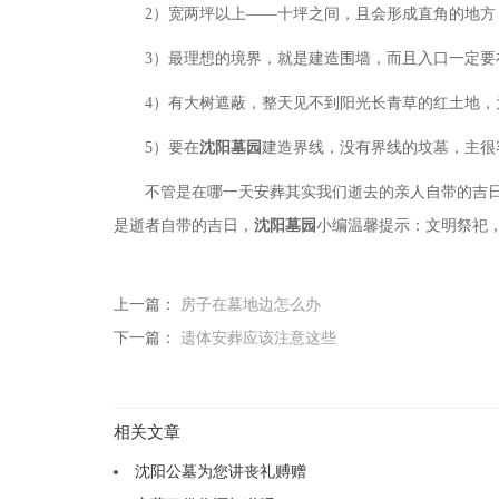
2）宽两坪以上——十坪之间，且会形成直角的地方
3）最理想的境界，就是建造围墙，而且入口一定要
4）有大树遮蔽，整天见不到阳光长青草的红土地，
5）要在
沈阳墓园
建造界线，没有界线的坟墓，主很
不管是在哪一天安葬其实我们逝去的亲人自带的吉
是逝者自带的吉日，
沈阳墓园
小编温馨提示：文明祭祀
上一篇：
房子在墓地边怎么办
下一篇：
遗体安葬应该注意这些
相关文章
沈阳公墓为您讲丧礼赙赠