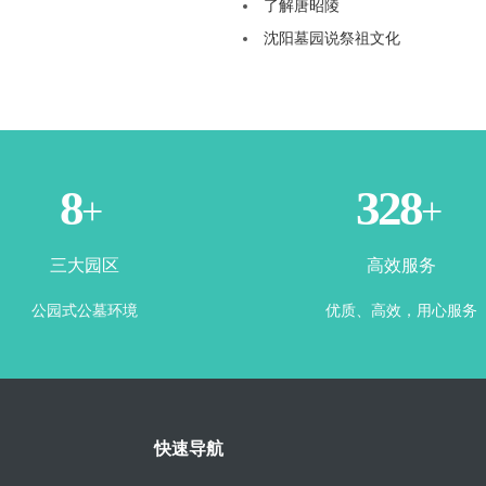
了解唐昭陵
沈阳墓园说祭祖文化
3
365
+
+
三大园区
高效服务
公园式公墓环境
优质、高效，用心服务
快速导航