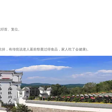
或叩首、复位。
吃掉，有传统说老人墓前祭奠过得食品，家人吃了会健康
)。