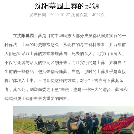
沈阳墓园土葬的起源
发布日期：2020-10-27 浏览次数：4027次
在
沈阳墓园
土葬是目前中华民族大部分成员都认同并实行的一
种葬法。土葬的历史非常悠久，从现在的考古资料来看，几万年前
人们已经采取土葬的方式来埋葬自己死去的亲人。北京山顶洞人，
不仅将死者与活人的空间区别开来，而且实行的是土葬，并将自己
生前的一些物品，包括饰物等随葬。当然，那时的土葬几乎是直接
将尸体埋入土中。不过即使这样的方式，对于
“上古尝有不葬其亲
者，其亲死，则举而委之于壑”来说，也是一种极大的进步。葬法和
葬式都属于葬俗中最为重要的内容。