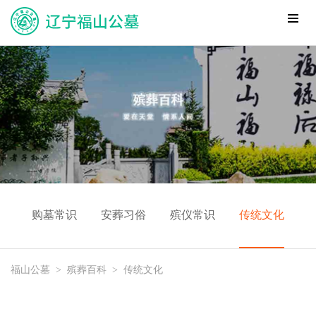
购墓常识
安葬习俗
殡仪常识
传统文化
福山公墓
>
殡葬百科
>
传统文化