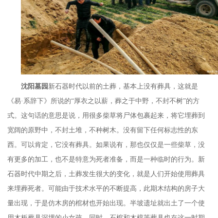
沈阳墓园
新石器时代以前的土葬，基本上没有葬具，这就是
《易
·系辞下》所说的“厚衣之以薪，葬之于中野，不封不树”的方
式。这句话的意思是说，用很多柴草将尸体包裹起来，将它埋葬到
宽阔的原野中，不封土堆，不种树木。没有留下任何标志性的东
西。可以肯定，它没有葬具。如果说有，那也仅仅是一些柴草，没
有更多的加工，也不是特意为死者准备，而是一种临时的行为。新
石器时代中期之后，土葬发生很大的变化，就是人们开始使用葬具
来埋葬死者。可能由于技术水平的不断提高，此期木结构的房子大
量出现，于是仿木房的棺材也开始出现。半坡遗址就出土了一个使
用木板葬具深埋的小女孩。同时，石棺和木椁等葬具也在这一时期