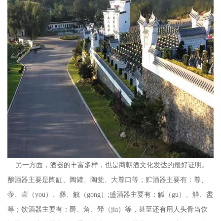
另一方面，酒器的丰富多样，也是商朝酒文化发达的最好证明。
酿酒器主要是陶缸、陶罐、陶瓮、大尊口等；贮酒器主要有：尊、
壶、卣（you）、彝、觥（gong）;盛酒器主要有：觚（gu）、觯、盉
等；饮酒器主要有：爵、角、斝（jia）等，甚至还有用人头骨当饮