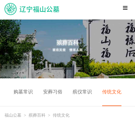
购墓常识
安葬习俗
殡仪常识
传统文化
福山公墓
>
殡葬百科
>
传统文化