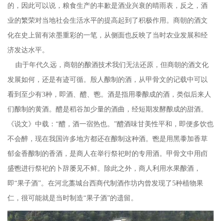
的，因此可以说，粮食生产的丰歉是酒业兴衰的晴雨表，反之，酒
业的繁荣对当地社会生活水平的提高起到了积极作用。商朝的酒文
化在史上留有浓墨重彩的一笔，从侧面也反映了当时农业发展和经
济发达水平。
由于年代久远，商朝的酿酒技术我们无法还原，但商朝的酒文化
发展如何，还是有迹可循。殷人酿制的酒，从甲骨文的记载中可以
看到至少有3种，即酒、醴、鬯。酒是指用黍酿成的酒，类似后来人
们酿制的黄酒。醴是稻谷加少量的酒曲，经短期发酵酿成的甜酒。
《说文》中载：“醴，酒一宿热也。”醴酒味甘美性平和，即便多饮也
不会醉，现在我国许多地方都还在酿制这种酒。鬯是用黑黍加香草
郁金香酿制的香酒，是商人在举行祭祀时的专用酒。甲骨文中用卣
盛鬯进行祭祀的卜辞屡见不鲜。除此之外，商人利用水果酿酒，
即“果子酒”。在河北藁城台西商代制酒作坊内曾发现了5种植物果
仁，很可能就是当时制造“果子酒”的遗留。