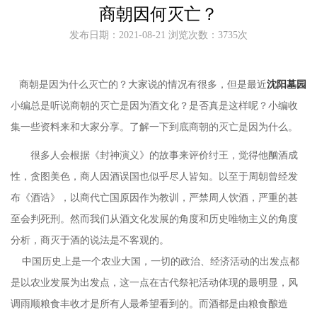
商朝因何灭亡？
发布日期：2021-08-21 浏览次数：3735次
商朝是因为什么灭亡的？大家说的情况有很多，但是最近
沈阳墓园
小编总是听说商朝的灭亡是因为酒文化？是否真是这样呢？小编收
集一些资料来和大家分享。了解一下到底商朝的灭亡是因为什么。
很多人会根据《封神演义》的故事来评价纣王，觉得他酗酒成
性，贪图美色，商人因酒误国也似乎尽人皆知。以至于周朝曾经发
布《酒诰》，以商代亡国原因作为教训，严禁周人饮酒，严重的甚
至会判死刑。然而我们从酒文化发展的角度和历史唯物主义的角度
分析，商灭于酒的说法是不客观的。
中国历史上是一个农业大国，一切的政治、经济活动的出发点都
是以农业发展为出发点，这一点在古代祭祀活动体现的最明显，风
调雨顺粮食丰收才是所有人最希望看到的。而酒都是由粮食酿造