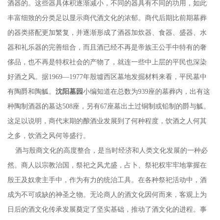
酒器的。这些器具体积逐渐减小，不同的器具有不同的功用，如此
丰富细致的分类足以显示商代酒文化的浓郁。商代后期比前期墓葬
的器类搭配更加繁复，并逐渐形成了酒器加炊器、食器、盛器、水
器和礼乐器的完善组合，而且酒已经不再是帝族王公手中特有的奢
侈品，也不再是特权社会的产物了，就连一些中上层的平民也深染
好酒之风。据1969—1977年殷墟西区墓地发掘材料来看，平民墓中
有陶爵和陶觚。
沈阳墓园
小编知道在总数为
939座的墓葬内，出有这
种陶制酒器的墓达508座，另有67座墓出土过铜制或铅制的爵与觚。
这足以说明，商代末期的酿酒业发展到了何种程度，饮酒之人何其
之多，饮酒之风何等盛行。
酒与殷商文化的高度整合，是当时经济和人类文化发展的一种必
然。商人以宗教治国，祭祀之风尤盛，占卜、祭祀权牢牢地掌握在
殷王及奴隶主手中，作为有力的统治工具。在各种祭祀活动中，酒
成为不可或缺的神圣之物。无论商人的酒文化因何而来，客观上为
日后的酒文化传承发展奠定了坚实基础，推动了酒文化的进程。事