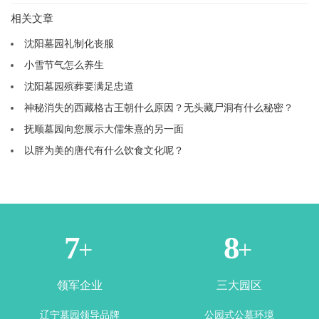
相关文章
沈阳墓园礼制化丧服
小雪节气怎么养生
沈阳墓园殡葬要满足忠道
神秘消失的西藏格古王朝什么原因？无头藏尸洞有什么秘密？
抚顺墓园向您展示大儒朱熹的另一面
以胖为美的唐代有什么饮食文化呢？
1
3
+
+
领军企业
三大园区
辽宁墓园领导品牌
公园式公墓环境