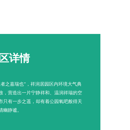
区详情
王者之嘉瑞也”，祥润居园区内环境大气典
致，营造出一片宁静祥和、温润祥瑞的空
市只有一步之遥，却有着公园氧吧般得天
清幽静谧。