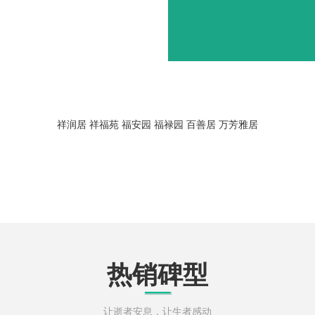
祥润居
祥福苑
福安园
福禄园
百善居
万芳雅居
热销碑型
让逝者安息，让生者感动