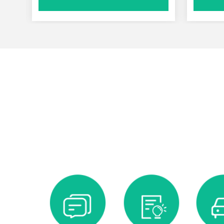
祥润居艺术碑2
艺术碑