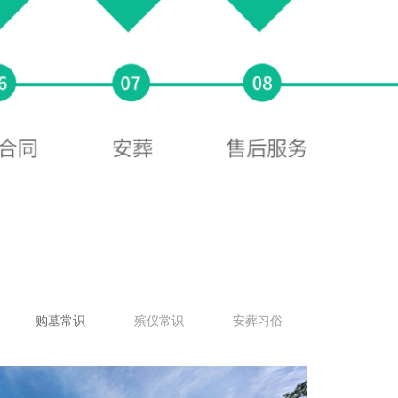
购墓常识
殡仪常识
安葬习俗