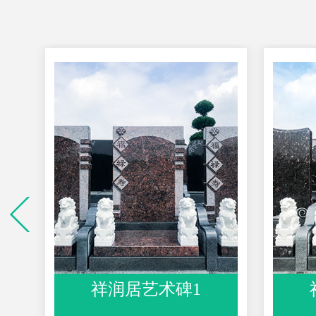
祥润居艺术碑2