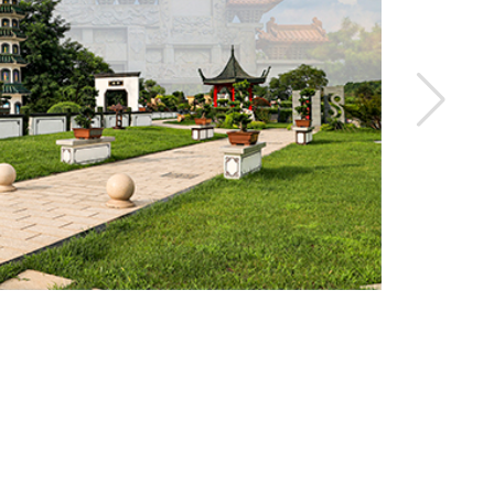
辽宁
孝善
存阁