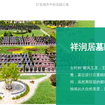
打造城市中的花园公墓
祥润居墓
古时称“麟凤五灵，
雅，墓位设计庄重精
间，虽然离喧嚣的都
独厚的大自然美景，