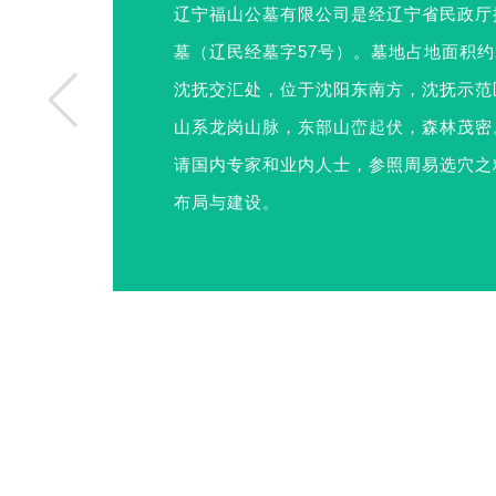
辽宁福山公墓有限公司是经辽宁省民政厅
墓（辽民经墓字57号）。墓地占地面积约
沈抚交汇处，位于沈阳东南方，沈抚示范
山系龙岗山脉，东部山峦起伏，森林茂密。
请国内专家和业内人士，参照周易选穴之
布局与建设。