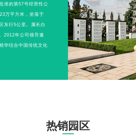
批准的第57号经营性公
23万平方米，坐落于
区东行5公里。属长白
2012年公司领导邀
精华结合中国传统文化
热销园区