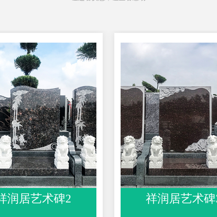
祥润居艺术碑3
祥润居艺术