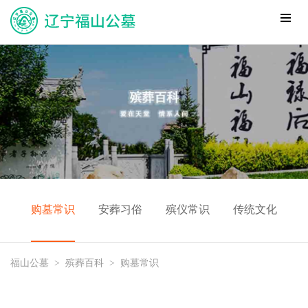
购墓常识
安葬习俗
殡仪常识
传统文化
福山公墓
>
殡葬百科
>
购墓常识