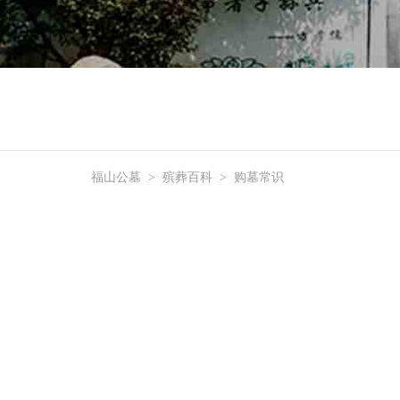
福山公墓
>
殡葬百科
>
购墓常识