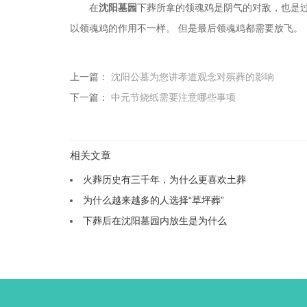
在
沈阳墓园
下葬所拿的领魂鸡是阴气的对敌，也是
以领魂鸡的作用不一样。 但是最后领魂鸡都需要放飞。
上一篇：
沈阳公墓为您讲孝道观念对殡葬的影响
下一篇：
中元节烧纸需要注意哪些事项
相关文章
火葬历史有三千年，为什么更喜欢土葬
为什么越来越多的人选择“草坪葬”
下葬后在沈阳墓园内放生是为什么