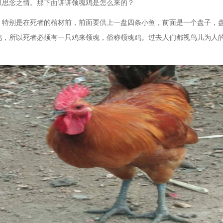
限思念之情。那下面讲讲领魂鸡是怎么来的？
特别是在死者的棺材前，前面要供上一盘四条小鱼，前面是一个盘子，盘
鸡，所以死者必须有一只鸡来领魂，俗称领魂鸡。过去人们都视鸟儿为人