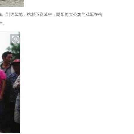
纸钱。到达墓地，棺材下到墓中，阴阳将大公鸡的鸡冠在棺
生。