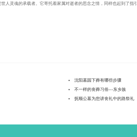
过世人灵魂的承载者。它寄托着家属对逝者的思念之情，同样也起到了指
沈阳墓园下葬有哪些步骤
不一样的丧葬习俗---东乡族
抚顺公墓为您讲丧礼中的路祭礼