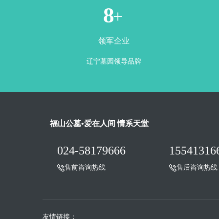
1
+
领军企业
辽宁墓园领导品牌
福山公墓•爱在人间 情系天堂
024-58179666
15541316
售前咨询热线
售后咨询热线
友情链接：