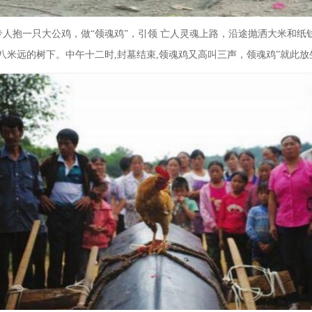
人抱一只大公鸡，做“领魂鸡”，引领 亡人灵魂上路，沿途抛洒大米和
八米远的树下。中午十二时
,
封墓结束
,
领魂鸡又高叫三声，领魂鸡”就此放