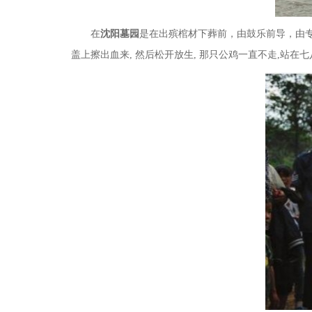
在
沈阳墓园
是在出殡棺材下葬前，由鼓乐前导，由专
盖上擦出血来
,
然后松开放生
,
那只公鸡一直不走
,
站在七