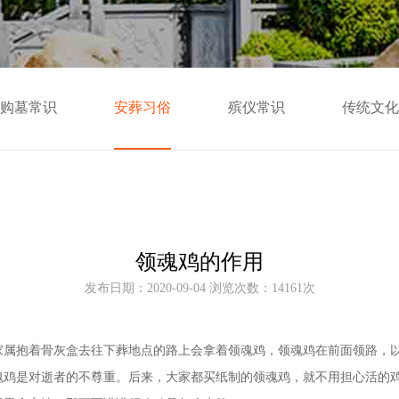
购墓常识
安葬习俗
殡仪常识
传统文化
领魂鸡的作用
发布日期：2020-09-04 浏览次数：14161次
家属抱着骨灰盒去往下葬地点的路上会拿着领魂鸡，领魂鸡在前面领路，
魂鸡是对逝者的不尊重。后来，大家都买纸制的领魂鸡，就不用担心活的