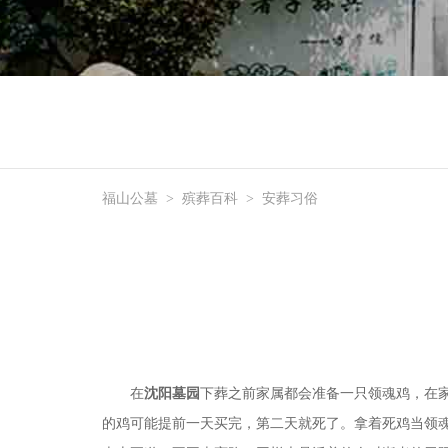
福山公墓
>
殡葬百科
>
安葬习俗
在
沈阳墓园
下葬之前家属都会准备一只领魂鸡，在
的鸡可能提前一天买完，第二天就死了。拿着死鸡当领