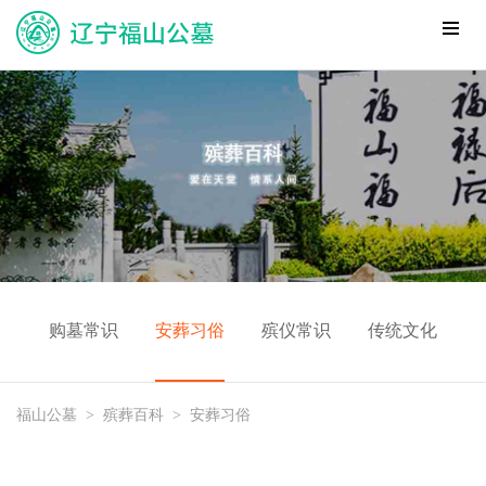
购墓常识
安葬习俗
殡仪常识
传统文化
福山公墓
>
殡葬百科
>
安葬习俗