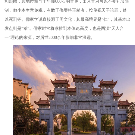
和照顾，其地位相当于年俸
600
石的官吏，出入官府可以不受礼节限
制，做小本生意免税，有敢于侮辱持王杖者，按蔑视天子论罪，处
以死刑等。儒家学说直接源于周文化，其最高境界是
“
仁
”
，其基本出
发点则是
“
孝
”
。儒家时常将孝推到本体论高度，也是西汉
“
天人合
一
”
理论的来源，对后世
2000
余年影响非常深远。