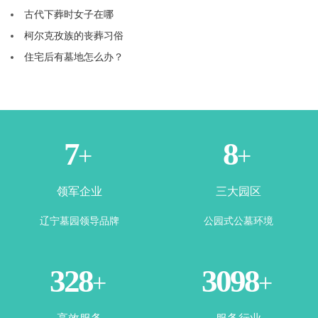
古代下葬时女子在哪
柯尔克孜族的丧葬习俗
住宅后有墓地怎么办？
1
3
+
+
领军企业
三大园区
辽宁墓园领导品牌
公园式公墓环境
365
3500
+
+