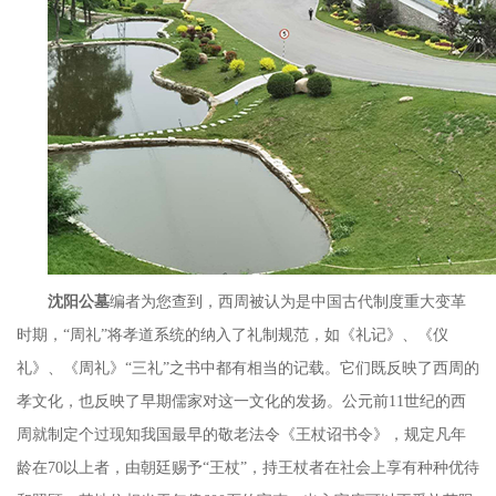
沈阳公墓
编者为您查到，西周被认为是中国古代制度重大变革
时期，
“
周礼
”
将孝道系统的纳入了礼制规范，如《礼记》、《仪
礼》、《周礼》“三礼”之书中都有相当的记载。它们既反映了西周的
孝文化，也反映了早期儒家对这一文化的发扬。公元前
11
世纪的西
周就制定个过现知我国最早的敬老法令《王杖诏书令》，规定凡年
龄在
70
以上者，由朝廷赐予
“
王杖
”
，持王杖者在社会上享有种种优待