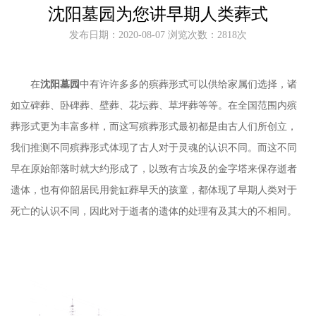
沈阳墓园为您讲早期人类葬式
发布日期：2020-08-07 浏览次数：2818次
在
沈阳墓园
中有许许多多的殡葬形式可以供给家属们选择，诸
如立碑葬、卧碑葬、壁葬、花坛葬、草坪葬等等。在全国范围内殡
葬形式更为丰富多样，而这写殡葬形式最初都是由古人们所创立，
我们推测不同殡葬形式体现了古人对于灵魂的认识不同。而这不同
早在原始部落时就大约形成了，以致有古埃及的金字塔来保存逝者
遗体，也有仰韶居民用瓮缸葬早夭的孩童，都体现了早期人类对于
死亡的认识不同，因此对于逝者的遗体的处理有及其大的不相同。