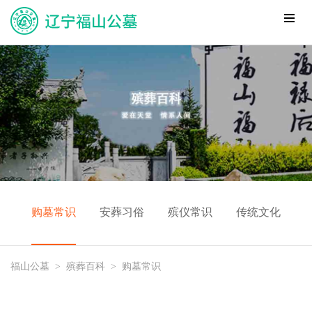
购墓常识
安葬习俗
殡仪常识
传统文化
福山公墓
>
殡葬百科
>
购墓常识