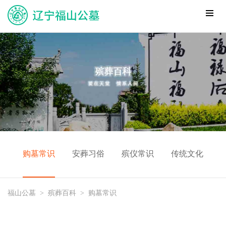
购墓常识
安葬习俗
殡仪常识
传统文化
福山公墓
>
殡葬百科
>
购墓常识