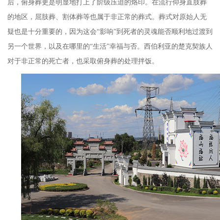
后，俯身葬更是明显地打上了阶级压迫的烙印。在流行仰身直肢葬
的地区，屈肢葬、割体葬等也属于非正常的葬式。葬式对原始人无
疑也是十分重要的，因为这会
“
影响
”
到死者的灵魂能否顺利地过渡到
另一个世界，以及在哪里的
“
生活
”
幸福与否。西伯利亚的楚克契族人
对于非正常的死亡者，也采取俯身葬的处理拌饭。