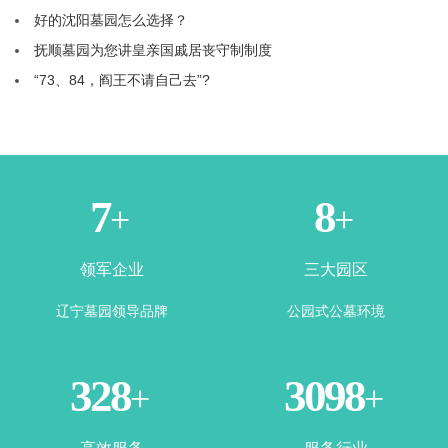
好的沈阳墓园怎么选择？
抚顺墓园为您讲皇亲国戚居丧守制制度
“73、84，阎王不请自己去”?
1
3
+
+
领军企业
三大园区
辽宁墓园领导品牌
公园式公墓环境
365
3500
+
+