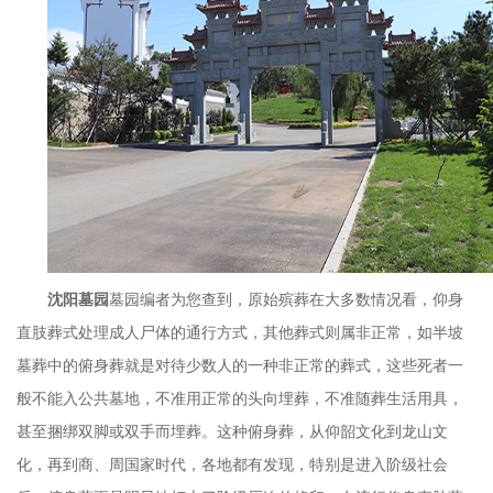
沈阳墓园
墓园编者为您查到，原始殡葬在大多数情况看，仰身
直肢葬式处理成人尸体的通行方式，其他葬式则属非正常，如半坡
墓葬中的俯身葬就是对待少数人的一种非正常的葬式，这些死者一
般不能入公共墓地，不准用正常的头向埋葬，不准随葬生活用具，
甚至捆绑双脚或双手而埋葬。这种俯身葬，从仰韶文化到龙山文
化，再到商、周国家时代，各地都有发现，特别是进入阶级社会