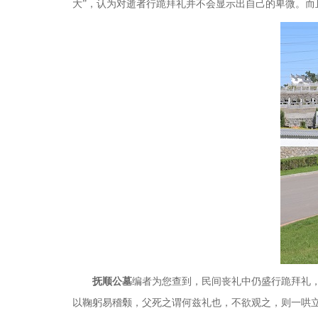
大
”
，认为对逝者行跪拜礼并不会显示出自己的卑微。而
抚顺公墓
编者为您查到，民间丧礼中仍盛行跪拜礼，
以鞠躬易稽颡，父死之谓何兹礼也，不欲观之，则一哄立