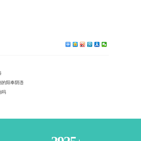
俗
制的阳奉阴违
地吗