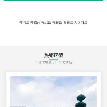
祥润居
祥福苑
福安园
福禄园
百善居
万芳雅居
热销碑型
让逝者安息，让生者感动