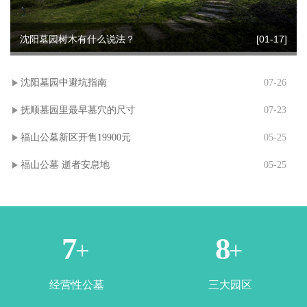
沈阳墓园树木有什么说法？
[01-17]
沈阳墓园中避坑指南
07-26
抚顺墓园里最早墓穴的尺寸
07-23
福山公墓新区开售19900元
05-25
福山公墓 逝者安息地
05-25
1
3
+
+
经营性公墓
三大园区