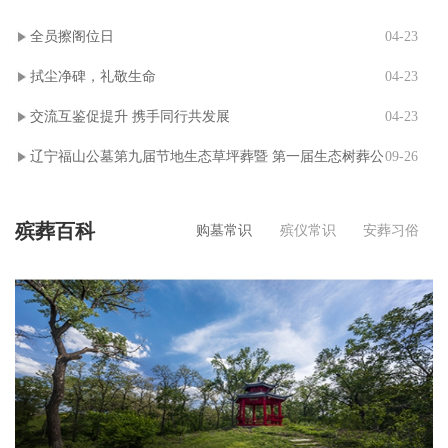
全员擦阁位日
04-23
拭尘净碑，礼敬生命
04-23
交流互鉴促提升 携手同行共发展
04-23
辽宁福山公墓第九届节地生态草坪葬暨 第一届生态树葬公
09-26
祭仪式
殡葬百科
购墓常识
殡仪常识
安葬习俗