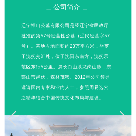
公司简介
辽宁福山公墓有限公司是经辽宁省民政厅
批准的第57号经营性公墓（辽民经墓字57
号）。墓地占地面积约23万平方米，坐落
于沈抚交汇处，位于沈阳东南方，沈抚示
范区东行5公里。属长白山系龙岗山脉，东
部山峦起伏，森林茂密。2012年公司领导
邀请国内专家和业内人士，参照周易选穴
之精华结合中国传统文化布局与建设。