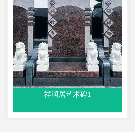
祥润居艺术碑1