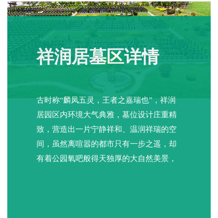
祥润居墓区详情
古时称“麟凤五灵，王者之嘉瑞也”，祥润
居园区内环境大气典雅，墓位设计庄重精
致，营造出一片宁静祥和、温润祥瑞的空
间，虽然离喧嚣的都市只有一步之遥，却
有着公园氧吧般得天独厚的大自然美景，
清幽静谧。