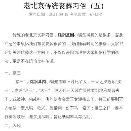
老北京传统丧葬习俗（五）
发布日期：2021-09-19 浏览次数：6742次
传统的老北京丧葬习俗，
沈阳墓园
小编觉得真的是很多，需要
注意的事项比我们东北要多很多的，我们随着时间的推移，大家都
开始关注殡葬这一方向了，不仅仅是因为现在大家相信科学的说
法，更是不在惧怕鬼神传说。
一、
接三
"接三"，
沈阳墓园
小编知道即旧时死了人，三天之夕必须
"接
三"，也叫"迎三"，"送三"，说人死三天其亡灵就要到地府阴曹去
了，或被神、佛或神、佛的使者金童玉女迎接去了。接三前要到冥
衣铺按一定尺码、款式、质量糊一份车马、箱子；接三之日，要举
行奏吹鼓乐，迎亲朋吊唁，焚化纸糊车马等活动。
二、入殓