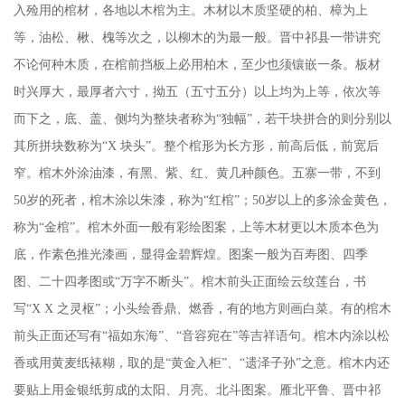
入殓用的棺材，各地以木棺为主。木材以木质坚硬的柏、樟为上
等，油松、楸、槐等次之，以柳木的为最一般。晋中祁县一带讲究
不论何种木质，在棺前挡板上必用柏木，至少也须镶嵌一条。板材
时兴厚大，最厚者六寸，拗五（五寸五分）以上均为上等，依次等
而下之，底、盖、侧均为整块者称为
“独幅”，若干块拼合的则分别以
其所拼块数称为“X 块头”。整个棺形为长方形，前高后低，前宽后
窄。棺木外涂油漆，有黑、紫、红、黄几种颜色。五寨一带，不到
50岁的死者，棺木涂以朱漆，称为“红棺”；50岁以上的多涂金黄色，
称为“金棺”。棺木外面一般有彩绘图案，上等木材更以木质本色为
底，作素色推光漆画，显得金碧辉煌。图案一般为百寿图、四季
图、二十四孝图或“万字不断头”。棺木前头正面绘云纹莲台，书
写“X X 之灵枢”；小头绘香鼎、燃香，有的地方则画白菜。有的棺木
前头正面还写有“福如东海”、“音容宛在”等吉祥语句。棺木内涂以松
香或用黄麦纸裱糊，取的是“黄金入柜”、“遗泽子孙”之意。棺木内还
要贴上用金银纸剪成的太阳、月亮、北斗图案。雁北平鲁、晋中祁