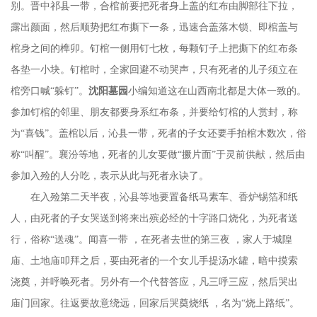
别。晋中祁县一带，合棺前要把死者身上盖的红布由脚部往下拉，
露出颜面，然后顺势把红布撕下一条，迅速合盖落木锁、即棺盖与
棺身之间的榫卯。钉棺一侧用钉七枚，每颗钉子上把撕下的红布条
各垫一小块。钉棺时，全家回避不动哭声，只有死者的儿子须立在
棺旁口喊“躲钉”。
沈阳墓园
小编知道这在山西南北都是大体一致的。
参加钉棺的邻里、朋友都要身系红布条，并要给钉棺的人赏封，称
为
“喜钱”。盖棺以后，沁县一带，死者的子女还要手拍棺木数次，俗
称“叫醒”。襄汾等地，死者的儿女要做“撅片面”于灵前供献，然后由
参加入殓的人分吃，表示从此与死者永诀了。
在入殓第二天半夜，沁县等地要置备纸马素车、香炉锡箔和纸
人，由死者的子女哭送到将来出殡必经的十字路口烧化，为死者送
行，俗称
“送魂”。闻喜一带 ，在死者去世的第三夜 ，家人于城隍
庙、土地庙叩拜之后，要由死者的一个女儿手提汤水罐，暗中摸索
浇奠，并呼唤死者。另外有一个代替答应，凡三呼三应，然后哭出
庙门回家。往返要故意绕远，回家后哭奠烧纸 ，名为“烧上路纸”。