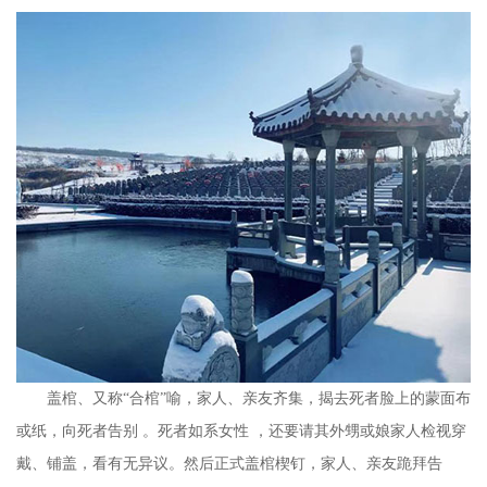
盖棺、又称
“合棺”喻，家人、亲友齐集，揭去死者脸上的蒙面布
或纸，向死者告别 。死者如系女性 ，还要请其外甥或娘家人检视穿
戴、铺盖，看有无异议。然后正式盖棺楔钉，家人、亲友跪拜告