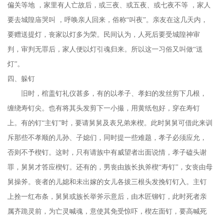
偏关等地 ，家里有人亡故后，或三夜、或五夜、或七夜不等 ，家人
要去城隍庙哭叫 ，呼唤亲人回来，俗称“叫夜”。亲友在这几天内，
要赠送提灯，丧家以灯多为荣。民间认为，人死后要受城隍神审
判，审判无罪后，家人便以灯引魂归来。所以这一习俗又叫做“送
灯”。
四、躲钉
旧时，棺盖钉礼仪甚多，有的以孝子、孝妇的发丝剪下几根，
缠绕寿钉尖。也有将其头发剪下一小撮，用黄纸包好，穿在寿钉
上。有的钉“主钉”时，要请舅舅及表兄弟来楔。此时舅舅可借此来训
斥那些不孝顺的儿孙、子媳们，同时提一些难题，孝子必须应允，
否则不予楔钉。这时，只有请族中有威望者出面说情，孝子磕头谢
罪，舅舅才答应楔钉。还有的，男丧由族长执斧楔“寿钉”，女丧由母
舅操斧。丧者的儿媳和未出嫁的女儿各拔三根头发挽钉钉入。主钉
上拴一红布条，舅舅或族长举斧示意后，由木匠铆钉，此时死者亲
属齐跪灵前，为亡灵喊魂，意使其免受惊吓，楔左面钉，要高喊死