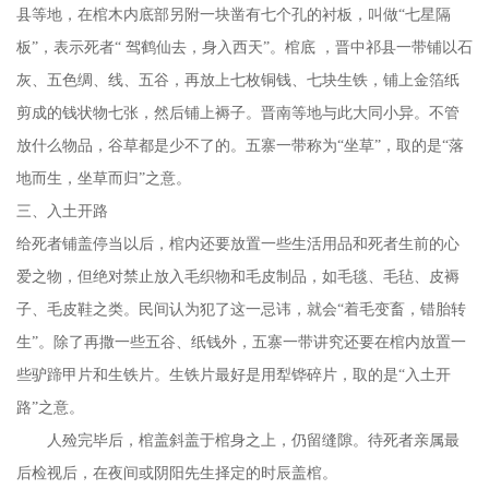
县等地，在棺木内底部另附一块凿有七个孔的衬板，叫做“七星隔
板”，表示死者“ 驾鹤仙去，身入西天”。棺底 ，晋中祁县一带铺以石
灰、五色绸、线、五谷，再放上七枚铜钱、七块生铁，铺上金箔纸
剪成的钱状物七张，然后铺上褥子。晋南等地与此大同小异。不管
放什么物品，谷草都是少不了的。五寨一带称为“坐草”，取的是“落
地而生，坐草而归”之意。
三、入土开路
给死者铺盖停当以后，棺内还要放置一些生活用品和死者生前的心
爱之物，但绝对禁止放入毛织物和毛皮制品，如毛毯、毛毡、皮褥
子、毛皮鞋之类。民间认为犯了这一忌讳，就会
“着毛变畜，错胎转
生”。除了再撒一些五谷、纸钱外，五寨一带讲究还要在棺内放置一
些驴蹄甲片和生铁片。生铁片最好是用犁铧碎片，取的是“入土开
路”之意。
人殓完毕后，棺盖斜盖于棺身之上，仍留缝隙。待死者亲属最
后检视后，在夜间或阴阳先生择定的时辰盖棺。