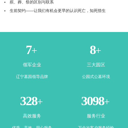
殡、葬、祭的区别与联系
生前契约——让我们有机会更早的认识死亡，知死惜生
1
3
+
+
领军企业
三大园区
辽宁墓园领导品牌
公园式公墓环境
365
3500
+
+
高效服务
服务行业
优质、高效，用心服务
万余次客户服务经验