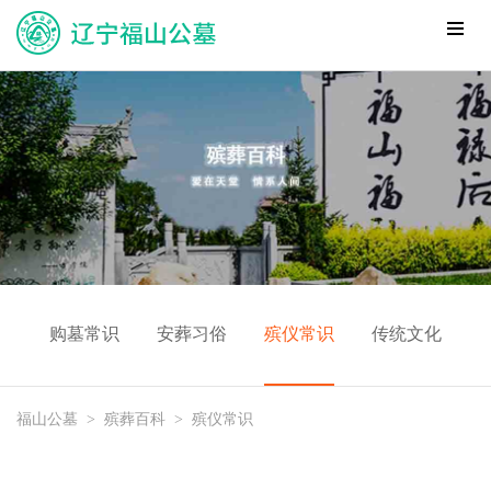
购墓常识
安葬习俗
殡仪常识
传统文化
福山公墓
>
殡葬百科
>
殡仪常识