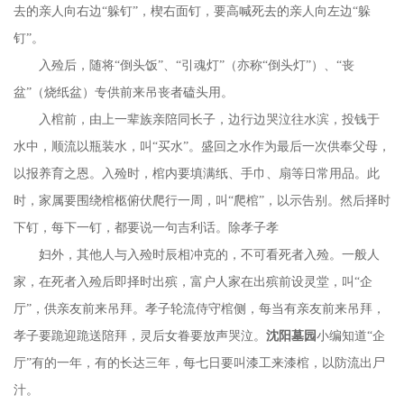
去的亲人向右边“躲钉”，楔右面钉，要高喊死去的亲人向左边“躲
钉”。
入殓后，随将
“倒头饭”、“引魂灯”（亦称“倒头灯”）、“丧
盆”（烧纸盆）专供前来吊丧者磕头用。
入棺前，由上一辈族亲陪同长子，边行边哭泣往水滨，投钱于
水中，顺流以瓶装水，叫
“买水”。盛回之水作为最后一次供奉父母，
以报养育之恩。入殓时，棺内要填满纸、手巾、扇等日常用品。此
时，家属要围绕棺柩俯伏爬行一周，叫“爬棺”，以示告别。然后择时
下钉，每下一钉，都要说一句吉利话。除孝子孝
妇外，其他人与入殓时辰相冲克的，不可看死者入殓。一般人
家，在死者入殓后即择时出殡，富户人家在出殡前设灵堂，叫
“企
厅”，供亲友前来吊拜。孝子轮流侍守棺侧，每当有亲友前来吊拜，
孝子要跪迎跪送陪拜，灵后女眷要放声哭泣。
沈阳墓园
小编知道
“企
厅”有的一年，有的长达三年，每七日要叫漆工来漆棺，以防流出尸
汁。