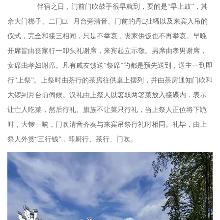
伴宿之日，门前门吹鼓手很早就到，要的是
“早上鼓”，其
余大门梆子、二门□、月台旁清音、门前的丹□扯幡以及来宾入吊的
仪式，完全和接三相同，只是不举哀，丧家供饭也不再举哀。早晚
开席皆由丧家行一叩头礼谢席，来宾起立示敬。男席由孝男谢席，
女席由孝妇谢席。凡有戚友馈送“祭席”的都是预先送到，送主一到即
行“上祭”。上祭时由茶行的茶房往供桌上摆列，并由茶房通知门吹和
大锣到月台前伺候。汉礼由上祭人以箸取两箸菜放入接碟内，表示
让亡人吃菜，然后行礼。旗族不让菜只行礼，当上祭人正位将下跪
时，大锣一响，门吹清音齐奏与来宾吊祭行礼时相同。礼毕，由上
祭人外赏“三行钱”，即厨行、茶行、门吹。