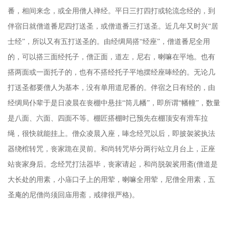
番，相间来念，或全用僧人禅经。平日三打四打或轮流念经的，到
伴宿日就僧道番尼四打送圣，或僧道番三打送圣。近几年又时兴“居
士经”，所以又有五打送圣的。由经绸局搭“经座”，僧道番尼全用
的，可以搭三面经托子，僧正面，道左，尼右，喇嘛在平地。也有
搭两面或一面托子的，也有不搭经托子平地摆经座唪经的。无论几
打送圣都要僧人为基本，没有单用道尼番的。伴宿之日有经的，由
经绸局仆辈于是日凌晨在丧棚中悬挂“筒儿幡”，即所谓“幡幢”，数量
是八面、六面、四面不等。棚匠搭棚时已预先在棚顶安有滑车拉
绳，很快就能挂上。僧众凌晨入座，唪念经咒以后，即披袈裟执法
器绕棺转咒，丧家跪在灵前。和尚转咒毕分两行站立月台上，正座
站丧家身后。念经咒打法器毕，丧家请起，和尚脱袈裟用斋(僧道是
大长处的用素，小庙口子上的用荤，喇嘛全用荤，尼僧全用素，五
圣庵的尼僧尚须回庙用斋，戒律很严格)。