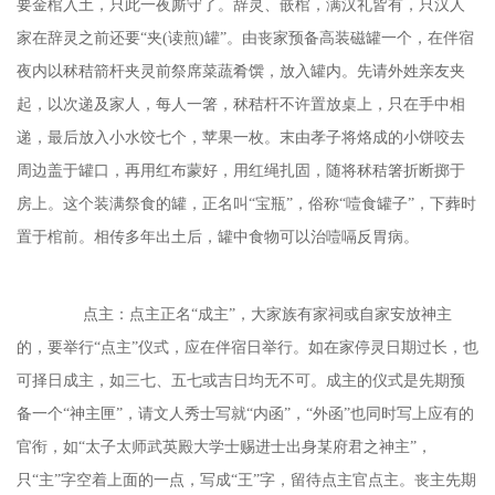
要金棺入土，只此一夜厮守了。辞灵、嵌棺，满汉礼皆有，只汉人
家在辞灵之前还要“夹(读煎)罐”。由丧家预备高装磁罐一个，在伴宿
夜内以秫秸箭杆夹灵前祭席菜蔬肴馔，放入罐内。先请外姓亲友夹
起，以次递及家人，每人一箸，秫秸杆不许置放桌上，只在手中相
递，最后放入小水饺七个，苹果一枚。末由孝子将烙成的小饼咬去
周边盖于罐口，再用红布蒙好，用红绳扎固，随将秫秸箸折断掷于
房上。这个装满祭食的罐，正名叫“宝瓶”，俗称“噎食罐子”，下葬时
置于棺前。相传多年出土后，罐中食物可以治噎嗝反胃病。
点主：点主正名
“成主”，大家族有家祠或自家安放神主
的，要举行“点主”仪式，应在伴宿日举行。如在家停灵日期过长，也
可择日成主，如三七、五七或吉日均无不可。成主的仪式是先期预
备一个“神主匣”，请文人秀士写就“内函”，“外函”也同时写上应有的
官衔，如“太子太师武英殿大学士赐进士出身某府君之神主”，
只“主”字空着上面的一点，写成“王”字，留待点主官点主。丧主先期