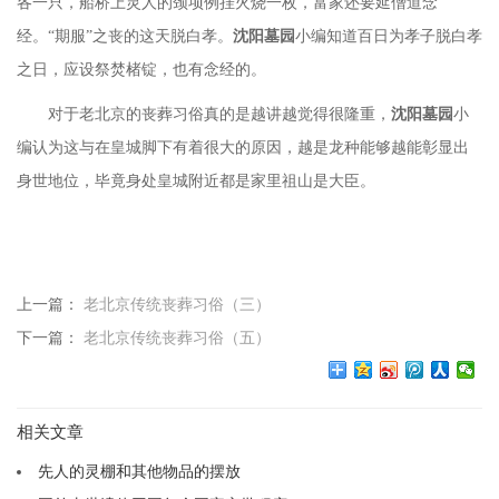
各一只，船桥上灵人的颈项例挂火烧一枚，富家还要延僧道念
经。“期服”之丧的这天脱白孝。
沈阳墓园
小编知道百日为孝子脱白孝
之日，应设祭焚楮锭，也有念经的。
对于老北京的丧葬习俗真的是越讲越觉得很隆重，
沈阳墓园
小
编认为这与在皇城脚下有着很大的原因，越是龙种能够越能彰显出
身世地位，毕竟身处皇城附近都是家里祖山是大臣。
上一篇：
老北京传统丧葬习俗（三）
下一篇：
老北京传统丧葬习俗（五）
相关文章
先人的灵棚和其他物品的摆放