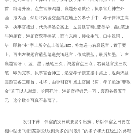
首，跪请升座。点主官按鸿题、襄题分别就位，执事官启神主外
函，撤内函，然后将内函交至跪在地上的孝子手中，孝子捧神主高
举，执事官接过，代为捧递公案上，左襄题官研□蓝墨毕，蘸□笔递
与鸿题官，鸿题官双手捧笔，面向东南，接收生气，口中祝词，
毕，即将“主”字上所空点上落笔加□，将笔递与右襄题官，置于案
上。再由左襄题官蘸蓝笔递交鸿题官，依式覆蓝，最后加墨。计左
襄题官研□、蓝、墨，蘸笔三次，鸿题官点三点，右襄题官接三次
笔，即为完事。执事官合神主，递交孝子接置接手桌上，返向鸿题
襄题官各三叩首，礼毕，由导引官引点主官回书房，孝子跪递“菲敬
金”若干以志谢意。哈同死时，鸿题官得银元一万，襄题各得五千
元，这个敬金可真不菲薄了。
发引下葬 伴宿的次日就要发引出殡，所以伴宿之日要在
棚中贴出
“明日某刻(以辰刻为多)准时发引”的条子和大杠经过的路程