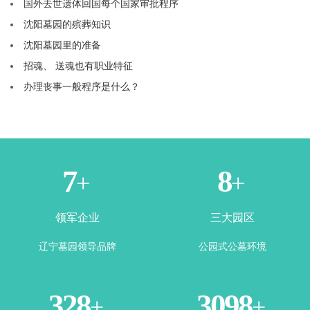
国外去世遗体回国每个国家审批程序
沈阳墓园的殡葬知识
沈阳墓园里的准备
招魂、 送魂也有职业特征
办理丧事一般程序是什么？
1
3
+
+
领军企业
三大园区
辽宁墓园领导品牌
公园式公墓环境
365
3500
+
+