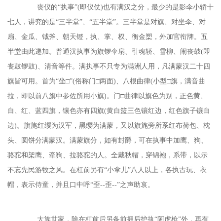
丧仪的
“执事”(即仪仗)也有满汉之分，最少的是影伞小轿十
七人，讲究的是“三半堂”、“五半堂”。三半堂是对旗、对坐伞、对
扇、金瓜、钺斧、朝天镫，执、掌、权、衡金槊，外加官衔牌。五
半堂由此递加。普通汉执事为旗锣伞扇、引魂轿、雪柳、闹丧鼓(即
丧鼓锣鼓)、清音等件。满执事不只专为满洲人用，凡满蒙汉二十四
旗皆可用。首为“坐□”(俗称门□两面)、八根曲律(小型□旗，满音曲
拉，即以前八旗中参佐所用小旗)。门□曲律以旗色为别，正色黄、
白、红、蓝四旗，镶色亦有四旗(黄白篮三色镶红边，红色旗子镶白
边)。旗旄红缨为汉军，黑缨为满蒙，又以旗旄旁所系红布荷包、枕
头、圆饼分满蒙汉。满蒙旗分，如有封爵，可在执事中加鹰、狗、
骆驼和架鹰、牵狗、拉骆驼的人。全戴秋帽，穿锦袍，系带，以示
不忘先民游牧之风。在杠前另有“小拿儿”八人以上，各执古玩、衣
帽，表示侍童，并且口中呼“歪--歪--”之声助哀。
大族世家，除在杠前后另备前拥后护执
“阿虎枪”外，再有