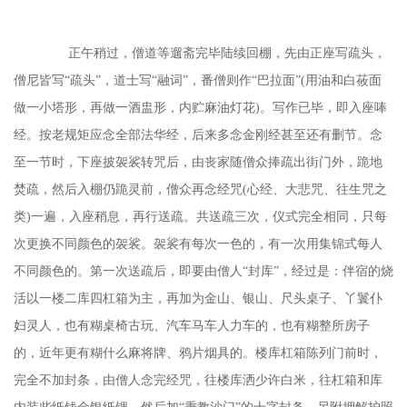
正午稍过，僧道等遛斋完毕陆续回棚，先由正座写疏头，
僧尼皆写
“疏头”，道士写“融词”，番僧则作“巴拉面”(用油和白莜面
做一小塔形，再做一酒盅形，内贮麻油灯花)。写作已毕，即入座唪
经。按老规矩应念全部法华经，后来多念金刚经甚至还有删节。念
至一节时，下座披袈裟转咒后，由丧家随僧众捧疏出街门外，跪地
焚疏，然后入棚仍跪灵前，僧众再念经咒(心经、大悲咒、往生咒之
类)一遍，入座稍息，再行送疏。共送疏三次，仪式完全相同，只每
次更换不同颜色的袈裟。袈裟有每次一色的，有一次用集锦式每人
不同颜色的。第一次送疏后，即要由僧人“封库”，经过是：伴宿的烧
活以一楼二库四杠箱为主，再加为金山、银山、尺头桌子、丫鬟仆
妇灵人，也有糊桌椅古玩、汽车马车人力车的，也有糊整所房子
的，近年更有糊什么麻将牌、鸦片烟具的。楼库杠箱陈列门前时，
完全不加封条，由僧人念完经咒，往楼库洒少许白米，往杠箱和库