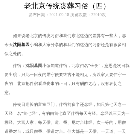
老北京传统丧葬习俗（四）
发布日期：2021-09-18 浏览次数：22910次
如果说老北京的传统习俗和我们东北这边的差异有一些大，那
今天
沈阳墓园
小编和大家分享的和我们的这边的习俗还是有很多相
似之处的。
伴宿：
沈阳墓园
小编知道伴宿，北京俗名
“坐夜”，意思是次日就
要出殡，只此一日夜的厮守便要终古不能相见，所以家人要伴守一
夜的，北京把伴宿看成丧事的正日，只有酬酢之心，没有哀切之
意。
停丧日期长的富室巨门，伴宿前多半还念经，如只第七天念一
天经，名
“首七经”，有的由首七直至伴宿每天有经。念经以三天为一
棚经。大富人家，每天僧、道、番、尼对台唪经。次一等的，用僧
道番对台，或只僧番、僧道对台。但大部是一天僧、一天道、一天