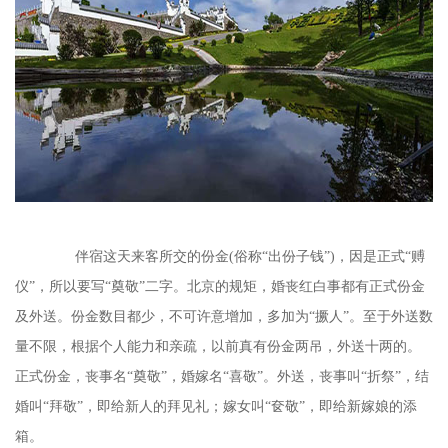
伴宿这天来客所交的份金
(俗称“出份子钱”)，因是正式“赙
仪”，所以要写“奠敬”二字。北京的规矩，婚丧红白事都有正式份金
及外送。份金数目都少，不可许意增加，多加为“撅人”。至于外送数
量不限，根据个人能力和亲疏，以前真有份金两吊，外送十两的。
正式份金，丧事名“奠敬”，婚嫁名“喜敬”。外送，丧事叫“折祭”，结
婚叫“拜敬”，即给新人的拜见礼；嫁女叫“奁敬”，即给新嫁娘的添
箱。