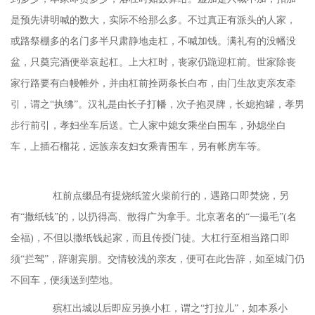
是预先讲明喊的数大，实际不给那么多。不过真正有派头的人家，
或路祭棚多的名门多半只肃静地走杠，不喊加钱。满礼有的没幡没
盆，只奠完酒便举哀起杠。上大杠时，丧家仍跪迎杠前。世家除丧
家行路要有白幔帷外，并由杠前拴两条长白布，由门生故吏亲友牵
引，谓之“执绋”。汉礼是由长子打幡，次子抱灵牌，长媳抱罐，孝男
步行前引，孝妇坐车后送。亡人家中媳女乘坐白围车，孙媳坐白
车，上插石榴花，远族亲友妇女乘青围车，另有帐房车等。
杠前点缀品有提烧纸篮火柴前行的，遇路口即焚烧，另
有
“撒纸钱”的，以扔得高、散得广为拿手。北京著名的“一撮毛”(名
全福)，不但以撒纸钱起家，而且传授门徒。大杠行至相当路口即
须“拦驾”，辞谢宾朋。交情较浅的亲友，便可在此告辞，如至城门仍
不回车，便须送到茔地。
殡杠出城以后即应另换小杠，谓之
“打拉儿”，如本系小