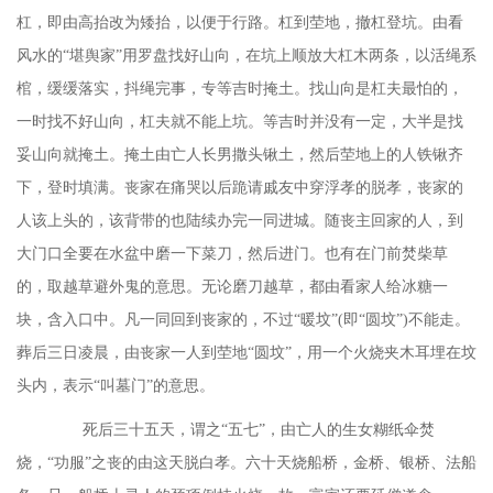
杠，即由高抬改为矮抬，以便于行路。杠到茔地，撤杠登坑。由看
风水的“堪舆家”用罗盘找好山向，在坑上顺放大杠木两条，以活绳系
棺，缓缓落实，抖绳完事，专等吉时掩土。找山向是杠夫最怕的，
一时找不好山向，杠夫就不能上坑。等吉时并没有一定，大半是找
妥山向就掩土。掩土由亡人长男撒头锹土，然后茔地上的人铁锹齐
下，登时填满。丧家在痛哭以后跪请戚友中穿浮孝的脱孝，丧家的
人该上头的，该背带的也陆续办完一同进城。随丧主回家的人，到
大门口全要在水盆中磨一下菜刀，然后进门。也有在门前焚柴草
的，取越草避外鬼的意思。无论磨刀越草，都由看家人给冰糖一
块，含入口中。凡一同回到丧家的，不过“暖坟”(即“圆坟”)不能走。
葬后三日凌晨，由丧家一人到茔地“圆坟”，用一个火烧夹木耳埋在坟
头内，表示“叫墓门”的意思。
死后三十五天，谓之“五七”，由亡人的生女糊纸伞焚
烧，“功服”之丧的由这天脱白孝。六十天烧船桥，金桥、银桥、法船