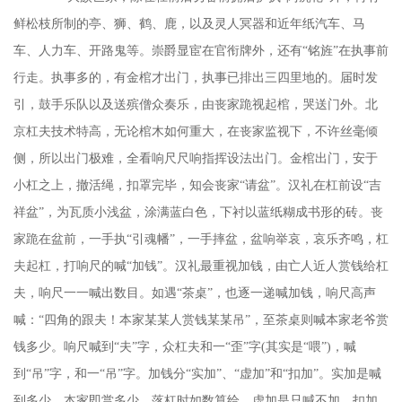
鲜松枝所制的亭、狮、鹤、鹿，以及灵人冥器和近年纸汽车、马
车、人力车、开路鬼等。崇爵显宦在官衔牌外，还有“铭旌”在执事前
行走。执事多的，有金棺才出门，执事已排出三四里地的。届时发
引，鼓手乐队以及送殡僧众奏乐，由丧家跪视起棺，哭送门外。北
京杠夫技术特高，无论棺木如何重大，在丧家监视下，不许丝毫倾
侧，所以出门极难，全看响尺尺响指挥设法出门。金棺出门，安于
小杠之上，撤活绳，扣罩完毕，知会丧家“请盆”。汉礼在杠前设“吉
祥盆”，为瓦质小浅盆，涂满蓝白色，下衬以蓝纸糊成书形的砖。丧
家跪在盆前，一手执“引魂幡”，一手摔盆，盆响举哀，哀乐齐鸣，杠
夫起杠，打响尺的喊“加钱”。汉礼最重视加钱，由亡人近人赏钱给杠
夫，响尺一一喊出数目。如遇“茶桌”，也逐一递喊加钱，响尺高声
喊：“四角的跟夫！本家某某人赏钱某某吊”，至茶桌则喊本家老爷赏
钱多少。响尺喊到“夫”字，众杠夫和一“歪”字(其实是“喂”)，喊
到“吊”字，和一“吊”字。加钱分“实加”、“虚加”和“扣加”。实加是喊
到多少，本家即赏多少，落杠时如数算给。虚加是只喊不加，扣加