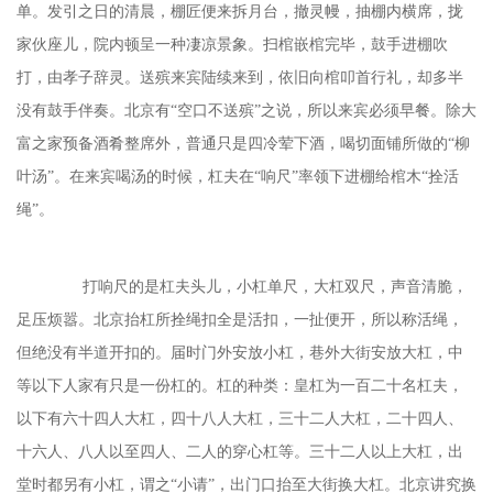
单。发引之日的清晨，棚匠便来拆月台，撤灵幔，抽棚内横席，拢
家伙座儿，院内顿呈一种凄凉景象。扫棺嵌棺完毕，鼓手进棚吹
打，由孝子辞灵。送殡来宾陆续来到，依旧向棺叩首行礼，却多半
没有鼓手伴奏。北京有“空口不送殡”之说，所以来宾必须早餐。除大
富之家预备酒肴整席外，普通只是四冷荤下酒，喝切面铺所做的“柳
叶汤”。在来宾喝汤的时候，杠夫在“响尺”率领下进棚给棺木“拴活
绳”。
打响尺的是杠夫头儿，小杠单尺，大杠双尺，声音清脆，
足压烦嚣。北京抬杠所拴绳扣全是活扣，一扯便开，所以称活绳，
但绝没有半道开扣的。届时门外安放小杠，巷外大街安放大杠，中
等以下人家有只是一份杠的。杠的种类：皇杠为一百二十名杠夫，
以下有六十四人大杠，四十八人大杠，三十二人大杠，二十四人、
十六人、八人以至四人、二人的穿心杠等。三十二人以上大杠，出
堂时都另有小杠，谓之
“小请”，出门口抬至大街换大杠。北京讲究换