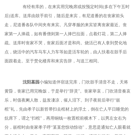
有经有库的，在来宾用完晚席或按预定时间
(多在下午五时
后)送库。送库由鼓手前引，随后是来宾，有尼道番的在丧家前头
走，尼道番各队中间夹有来宾。凡穿孝服的来宾皆离丧家最近。丧
家第一人捧疏，如有番僧则第一人捧巴拉面，点着灯花，第二人捧
疏。送库时丧家不哭，丧家后面才是和尚。烧活已有人拿到焚化地
点，烧活中的汽车马车人力车等如是活车轮的，由人扶着在鼓手后
面跟着走。至于焚化楼库和来宾告辞，与送三相同。
沈阳墓园
小编知道伴宿送完库，门吹鼓手清音不走，天将
黄昏，丧家已用完晚饭，于是举行
“辞灵”。丧家举哀，门吹清音奏哀
乐，时值夜阑人散，益发凄凉，催人泪下。到子夜前后举行“嵌
棺”礼，先由孝子以新笤帚扫去棺材上的浮土，倒在亡人平日睡觉的
炕席下，谓之“扫棺”，再用铜钱一枚置棺前横木下，以男左女右为
分，嵌棺时由丧家孝子呼“某某您惊动惊动”，意思是通知亡人眼看就