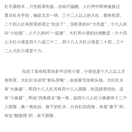
杠不露棺木，只凭棺罩衔接，在响尺蹦脆、人行声中即神速换过，
显示杠夫手段，确是北京一绝。三十二人以上的大杠，都有棺罩。
二十四人杠有棺罩的谓之“扣吉了”，没棺罩的叫“大亮盘”，十六人的
叫“小抬着”，八个人的叫“一提搂”。大杠和小请的比例数是：六十四
人大杠小请是四十八或三十二，四十八人大杠小请是二十四，三十
二人大杠小请是十六。
扣吉了虽有棺罩但多半没有小请，小请也是十六人以上才
有棺罩。大杠杠夫讲究
“剃头穿靴”，由丧家另加剃头钱。大杠杠夫
有“大换拨”，即四十八人杠另有四十八人跟随，轮流接替担抬。还
有“小换拨”，即由“四角跟夫”换一角，如四十八人杠小换拨有十二个
人跟随，换一角轮抬。换下的杠夫，分在杠的四角，有肩“拨子”的，
有拉“幌旗绳”的，余下跟随。