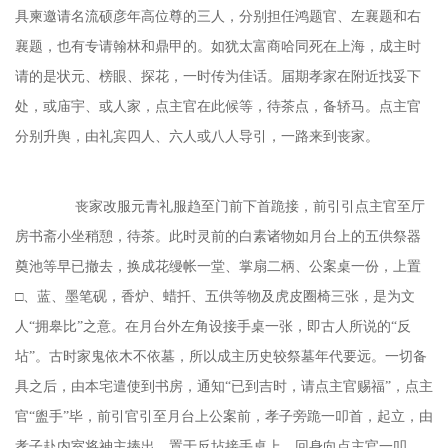
具柬邀请名流硕彦年高位尊的三人，分别担任鸿题官、左襄题和右
襄题，也有专请翰林和鼎甲的。如犹太富商哈同死在上海，成主时
请的是状元、榜眼、探花，一时传为佳话。届期孝家在附近找妥下
处，或庙宇、或人家，点主官在此候等，待茶点，备轿马。点主官
分别升舆，由礼宾四人、六人或八人导引，一路来到丧家。
丧家改服元青礼服趋至门前下首跪接，前引引点主官至厅
房书斋小坐稍憩，待茶。此时灵前的白素诸物如月台上的五供祭器
奠池等早已撤去，换成花缦帐一堂、掌扇二柄、公案桌一份，上置
□、蓝、墨笔砚，香炉、蜡扦、五供等物及虎皮圈椅三张，是为文
人“拥皋比”之意。在月台外左角设接手桌一张，即古人所说的“反
坫”。古时家鬼依木不依墓，所以成主历史较祭墓年代要远。一切备
具之后，由本宅遣使到书房，通知“已到吉时，请点主官赐福”，点主
官“盥手”毕，前引官引至月台上公案前，孝子旁跪一叩首，起立，由
孝子赴内室将神主捧出，置于反坫接手桌上，回身向点主官一叩