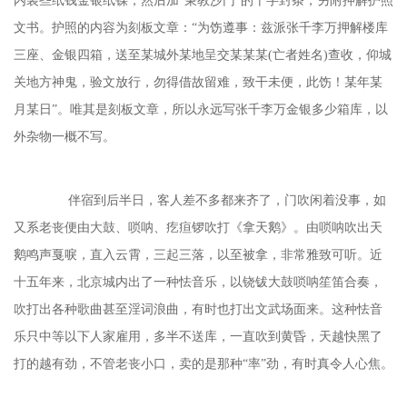
内装些纸钱金银纸锞，然后加“秉教沙门”的十字封条，另附押解护照
文书。护照的内容为刻板文章：“为饬遵事：兹派张千李万押解楼库
三座、金银四箱，送至某城外某地呈交某某某(亡者姓名)查收，仰城
关地方神鬼，验文放行，勿得借故留难，致干未便，此饬！某年某
月某日”。唯其是刻板文章，所以永远写张千李万金银多少箱库，以
外杂物一概不写。
伴宿到后半日，客人差不多都来齐了，门吹闲着没事，如
又系老丧便由大鼓、唢呐、疙疸锣吹打《拿天鹅》。由唢呐吹出天
鹅鸣声戛唳，直入云霄，三起三落，以至被拿，非常雅致可听。近
十五年来，北京城内出了一种怯音乐，以铙钹大鼓唢呐笙笛合奏，
吹打出各种歌曲甚至淫词浪曲，有时也打出文武场面来。这种怯音
乐只中等以下人家雇用，多半不送库，一直吹到黄昏，天越快黑了
打的越有劲，不管老丧小口，卖的是那种
“率”劲，有时真令人心焦。