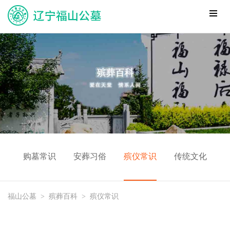
购墓常识
安葬习俗
殡仪常识
传统文化
福山公墓
>
殡葬百科
>
殡仪常识