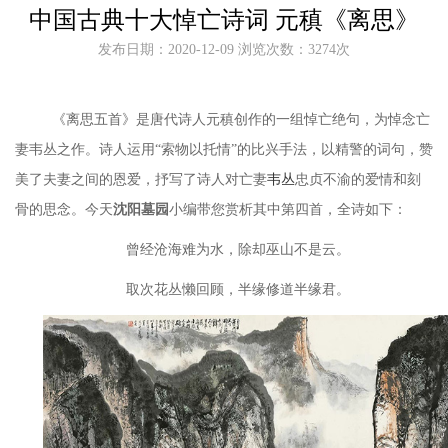
中国古典十大悼亡诗词 元稹《离思》
发布日期：2020-12-09 浏览次数：3274次
《离思五首》是唐代诗人元稹创作的一组悼亡绝句，为悼念亡
妻韦丛之作。
诗人运用
“索物以托情”的比兴手法，以精警的词句，赞
美了夫妻之间的恩爱，抒写了诗人对亡妻
韦丛
忠贞不渝的爱情和刻
骨的思念。今天
沈阳墓园
小编带您赏析其中第四首，全诗如下：
曾经沧海难为水，除却巫山不是云。
取次花丛懒回顾，半缘修道半缘君。