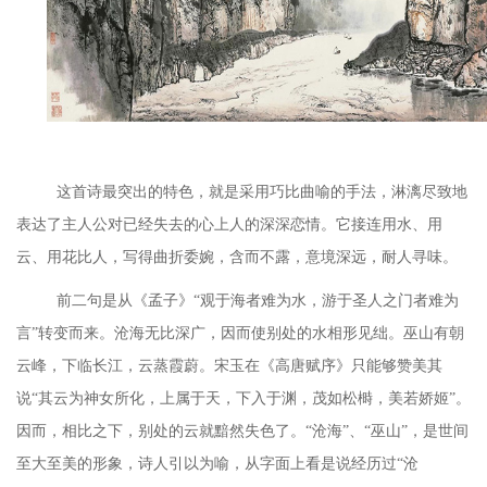
这首诗最突出的特色，就是采用巧比曲喻的手法，淋漓尽致地
表达了主人公对已经失去的心上人的深深恋情。它接连用水、用
云、用花比人，写得曲折委婉，含而不露，意境深远，耐人寻味。
前二句是从《孟子》
“观于海者难为水，游于圣人之门者难为
言”转变而来。沧海无比深广，因而使别处的水相形见绌。巫山有朝
云峰，下临长江，云蒸霞蔚。宋玉
在《高唐赋序》只能够赞美其
说
“其云为神女所化，上属于天，下入于渊，茂如松榯，美若娇姬”。
因而，相比之下，别处的云就黯然失色了。“沧海”、“巫山”，是世间
至大至美的形象，诗人引以为喻，从字面上看是说经历过“沧