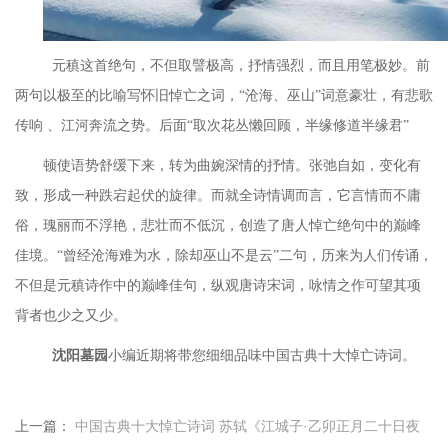
元稹这首绝句，不但取譬极高，抒情强烈，而且用笔极妙。前
两句以极至的比喻写怀旧悼亡之词，
“沧海、巫山”词意豪壮，有悲歌
传响 、江河奔流之势。后面“取次花丛懒回顾，半缘修道半缘君”
顿使语势舒缓下来，转为曲婉深情的抒情。张弛自如，变化有
致，形成一种跌宕起伏的旋律。而就全诗情调而言，它言情而不庸
俗，瑰丽而不浮艳，悲壮而不低沉，创造了唐人悼亡绝句中的巅峰
佳境。
“曾经沧海难为水，除却巫山不是云”二句，历来为人们传诵，
不但是元稹诗作中的巅峰佳句，纵观唐诗宋词，咏情之作可望其项
背者也少之又少。
沈阳墓园
小编近期将带您细细品味中国古典十大悼亡诗词。
上一篇：
中国古典十大悼亡诗词 苏轼《江城子·乙卯正月二十日夜