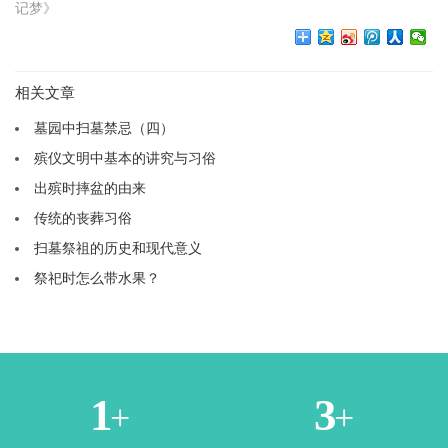
记梦》
相关文章
墓园中扫墓禁忌（四）
殡仪文明中基本的讲究与习俗
出殡时摔盆的由来
传统的丧葬习俗
扫墓祭祖的历史和现代意义
祭祀时怎么带水果？
1
3
+
+