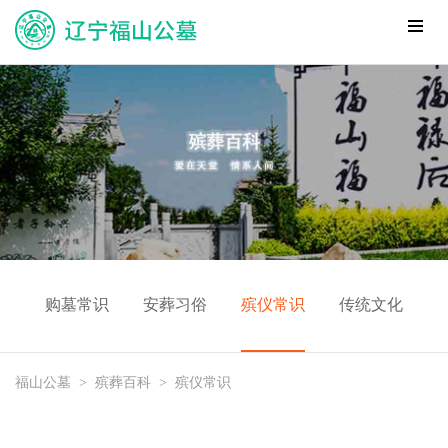
购墓常识
安葬习俗
殡仪常识
传统文化
福山公墓
>
殡葬百科
>
殡仪常识