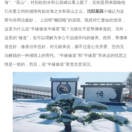
海”、“巫山”，对别处的水和云就难以看上眼了，实则是用来隐喻他
们夫妻之间的感情有如沧海之水和巫山之云。
沈阳墓园
小编认为这
两句诗用法极妙，
上说明
“懒回顾”的原因。既然对亡妻如此情深，
这里为什么说“半缘修道半缘君”呢？元稹生平是尊佛奉道的。另外，
这里的“修道”，也可以理解为专心于品德学问的修养。然而，尊佛奉
道也好，修身治学也好，对元稹来说，都不过是心失所爱、悲伤无
法解脱的一种感情上的寄托。“半缘修道”和“半缘君”所表达的忧思之
情是一致的，而且，说“半缘修道”更觉含意深沉。