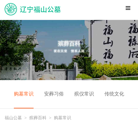
购墓常识
安葬习俗
殡仪常识
传统文化
福山公墓
>
殡葬百科
>
购墓常识