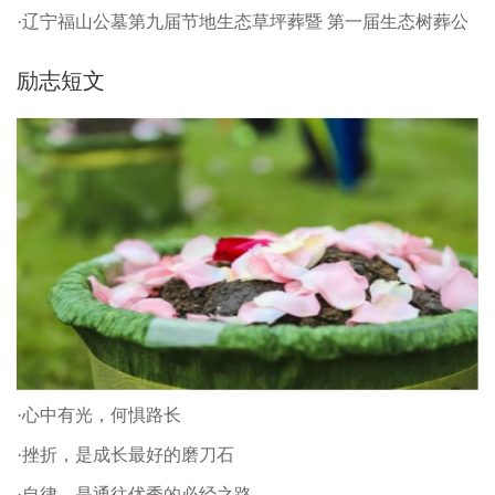
·辽宁福山公墓第九届节地生态草坪葬暨 第一届生态树葬公
祭仪式
励志短文
·心中有光，何惧路长
·挫折，是成长最好的磨刀石
·自律，是通往优秀的必经之路