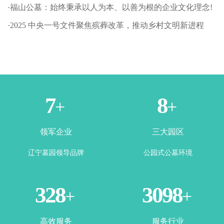
·福山公墓：始终秉承以人为本、以善为根的企业文化理念!
·2025 中央一号文件聚焦殡葬改革，推动乡村文明新进程
2
4
+
+
领军企业
三大园区
辽宁墓园领导品牌
公园式公墓环境
360
3443
+
+
高效服务
服务行业