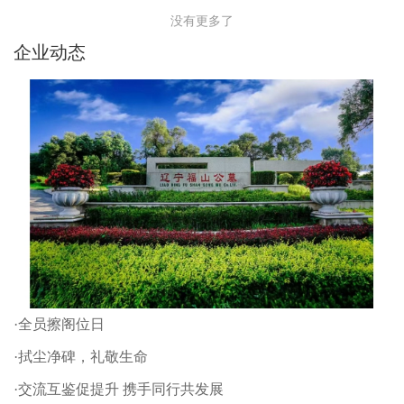
没有更多了
企业动态
·全员擦阁位日
·拭尘净碑，礼敬生命
·交流互鉴促提升 携手同行共发展