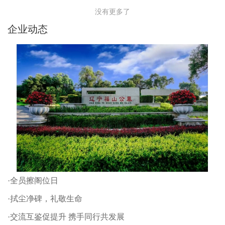
没有更多了
企业动态
·全员擦阁位日
·拭尘净碑，礼敬生命
·交流互鉴促提升 携手同行共发展