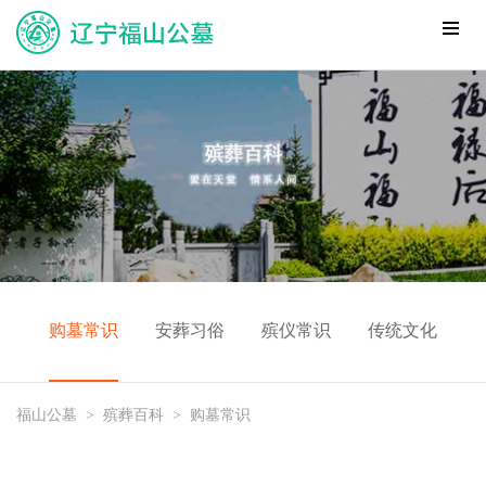
购墓常识
安葬习俗
殡仪常识
传统文化
福山公墓
>
殡葬百科
>
购墓常识