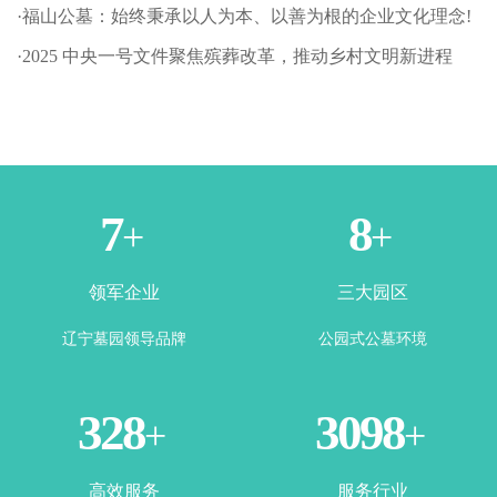
·福山公墓：始终秉承以人为本、以善为根的企业文化理念!
·2025 中央一号文件聚焦殡葬改革，推动乡村文明新进程
1
3
+
+
领军企业
三大园区
辽宁墓园领导品牌
公园式公墓环境
365
3500
+
+
高效服务
服务行业