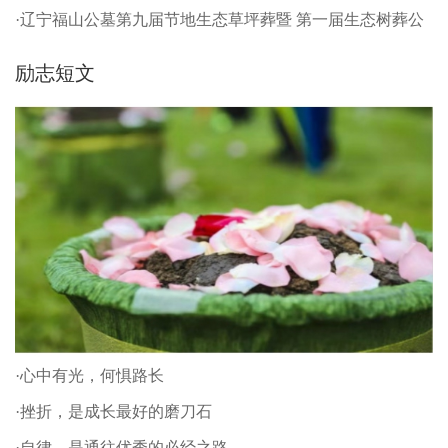
·辽宁福山公墓第九届节地生态草坪葬暨 第一届生态树葬公
祭仪式
励志短文
·心中有光，何惧路长
·挫折，是成长最好的磨刀石
·自律，是通往优秀的必经之路