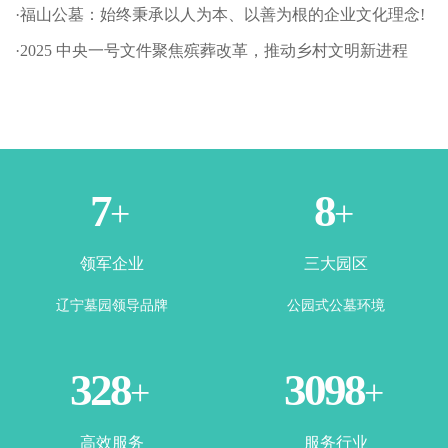
·福山公墓：始终秉承以人为本、以善为根的企业文化理念!
·2025 中央一号文件聚焦殡葬改革，推动乡村文明新进程
1
3
+
+
领军企业
三大园区
辽宁墓园领导品牌
公园式公墓环境
365
3500
+
+
高效服务
服务行业