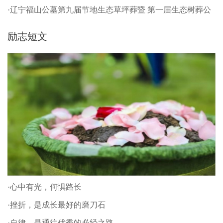
·辽宁福山公墓第九届节地生态草坪葬暨 第一届生态树葬公
祭仪式
励志短文
·心中有光，何惧路长
·挫折，是成长最好的磨刀石
·自律，是通往优秀的必经之路