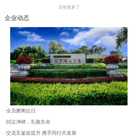
没有更多了
企业动态
·全员擦阁位日
·拭尘净碑，礼敬生命
·交流互鉴促提升 携手同行共发展