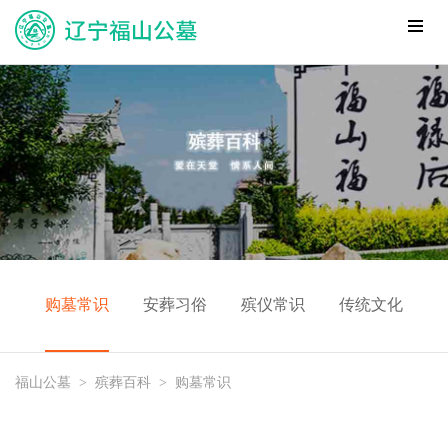
购墓常识
安葬习俗
殡仪常识
传统文化
福山公墓
>
殡葬百科
>
购墓常识