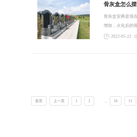
骨灰盒怎么摆
骨灰盒安葬是现
增加，火化后的
的接受，那如何
2022-05-22
编一起来了解一
首页
上一页
1
2
10
11
...