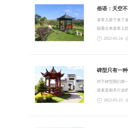
俗语：天空不
老辈儿留下来了
能看出来老辈儿
思不容易理解，
2022-05-24
了。俗语：天空
和沈阳墓地小编
碑型只有一种
对于碑型我们第
或者是相关行业
该很少会有人好
2022-05-23
直在接受殡葬文
一起了解一下还