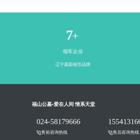
1
+
领军企业
辽宁墓园领导品牌
福山公墓•爱在人间 情系天堂
024-58179666
15541316
售前咨询热线
售后咨询热线