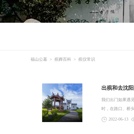
福山公墓
>
殡葬百科
>
殡仪常识
出殡和去沈阳
我们出门如果遇
时，在路口、桥
殡时要撒路钱呢
2022-06-13
些，但是具体都