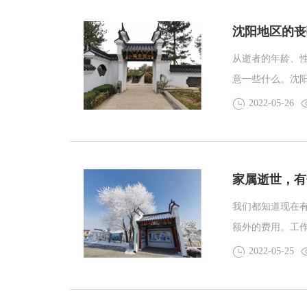
沈阳地区的丧
从逝者的年龄、性
意一些什么。沈
地区大部分的丧
2022-05-26
家属逝世，有
我们都知道现在
额外的费用。工
阳墓地小编和大
2022-05-25