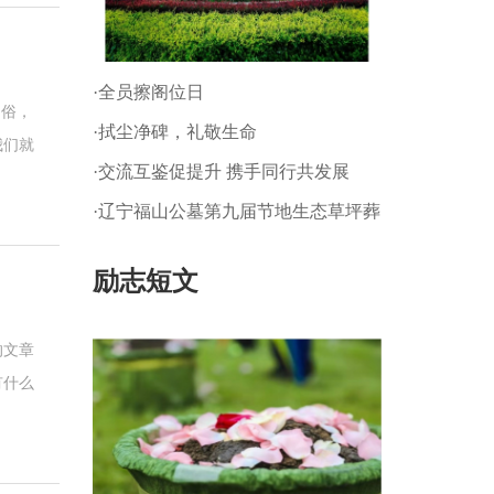
·全员擦阁位日
习俗，
·拭尘净碑，礼敬生命
我们就
·交流互鉴促提升 携手同行共发展
·辽宁福山公墓第九届节地生态草坪葬
暨 第一届生态树葬公祭仪式
励志短文
的文章
有什么
别是桌