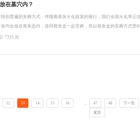
放在墓穴内？
在特别普遍的安葬方式，伴随着骨灰火化政策的推行，我们全国火化率正
骨灰均会放在骨灰盒内，连同骨灰盒一起安葬，所以骨灰盒的安葬方式受
安放骨灰盒，骨灰盒在墓穴里是如何摆放的，摆放的又有何意义。和沈阳
7333 次
下。
13
12
14
15
16
47
48
下一页
...
尾页