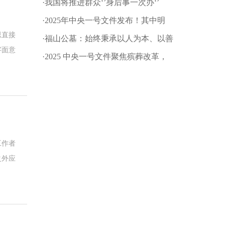
·我国将推进群众‘’身后事一次办‘’
·2025年中央一号文件发布！其中明
思直接
确：深化殡葬改革
·福山公墓：始终秉承以人为本、以善
字面意
为根的企业文化理念!
·2025 中央一号文件聚焦殡葬改革，
坟墓
推动乡村文明新进程
义吗？
工作者
之外应
大家一
和小编