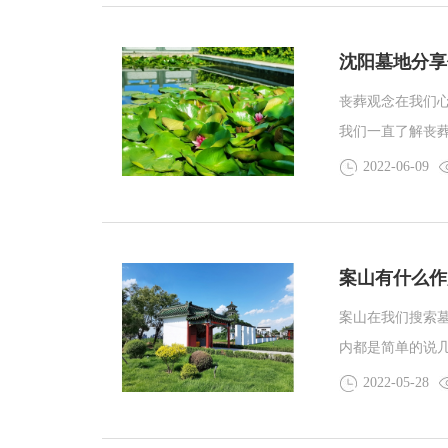
沈阳墓地分享
丧葬观念在我们心
我们一直了解丧
了解的比较少。
2022-06-09
案山有什么作
案山在我们搜索
内都是简单的说
作用呢？和沈阳
2022-05-28
子是四角直立,而