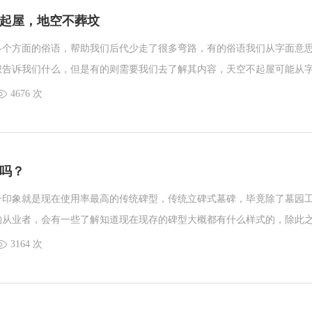
起屋，地空不葬坟
各个方面的俗语，帮助我们后代少走了很多弯路，有的俗语我们从字面意
想告诉我们什么，但是有的则需要我们去了解其内容，天空不起屋可能从
地空不葬坟从字面意思容易让我想到，地如果是空的话就不能埋葬逝者建
4676 次
不起屋，地空不葬坟真的是小编靠字面意思的理解吗？还有什么其他的含
一起来了解一下。
吗？
一印象就是现在使用率最高的传统碑型，传统立碑式墓碑，毕竟除了墓园
的从业者，会有一些了解知道现在现存的碑型大概都有什么样式的，除此
奇还会有什么碑型出现，或者是现在都有什么碑型。现在时代不一样了，
3164 次
化的内容，正是这样才会出现沈阳墓地小编和大家分享这些内容，今天就
有什么碑型？