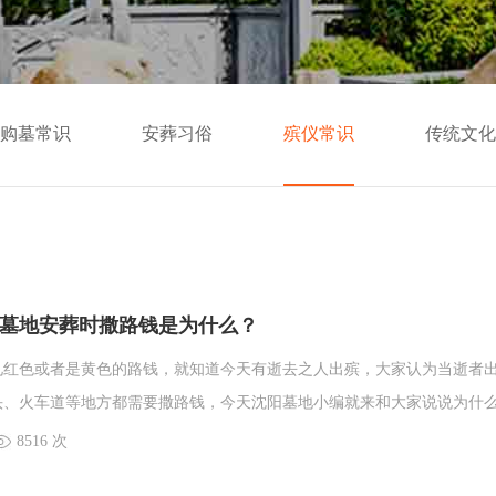
购墓常识
安葬习俗
殡仪常识
传统文化
墓地安葬时撒路钱是为什么？
见红色或者是黄色的路钱，就知道今天有逝去之人出殡，大家认为当逝者
头、火车道等地方都需要撒路钱，今天沈阳墓地小编就来和大家说说为什
？撒路钱是每当有逝者出殡之时必须要撒的。大体上的原因我们肯定是知
8516 次
是因为什么还需要小编讲解一下。