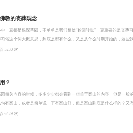
佛教的丧葬观念
中一直都是根深蒂固，不单单是我们相信“轮回转世”，更重要的是丧葬
葬习俗这个词大概意思，到底是都有什么，又是从什么时期开始的，这些
今天沈阳墓地小编就和大家说说丧葬观念中的佛教丧葬观念。
5230 次
用？
墓园相关内容的时候，多多少少都会看到一些关于案山的内容，但是一般
几句有案山，或者是简单说一下有案山好，但是案山到底是什么样的？又
墓地小编一起来先了解一下案山是什么。案是指有角的托盘，和桌子的区
6429 次
案是四角缩回.