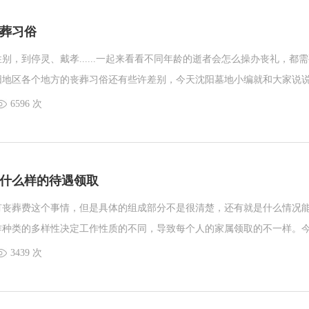
葬习俗
别，到停灵、戴孝......一起来看看不同年龄的逝者会怎么操办丧礼，都
阳地区各个地方的丧葬习俗还有些许差别，今天沈阳墓地小编就和大家说
葬习俗。你的家乡是否也是这样称谓和办理呢？
6596 次
什么样的待遇领取
有丧葬费这个事情，但是具体的组成部分不是很清楚，还有就是什么情况
作种类的多样性决定工作性质的不同，导致每个人的家属领取的不一样。
家一起梳理各类人员因病或非因公死亡，家属的待遇领取。
3439 次