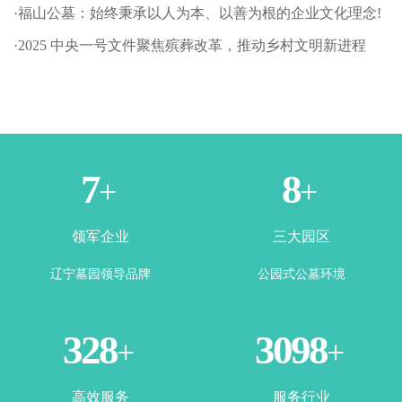
·福山公墓：始终秉承以人为本、以善为根的企业文化理念!
·2025 中央一号文件聚焦殡葬改革，推动乡村文明新进程
1
3
+
+
领军企业
三大园区
辽宁墓园领导品牌
公园式公墓环境
365
3500
+
+
高效服务
服务行业