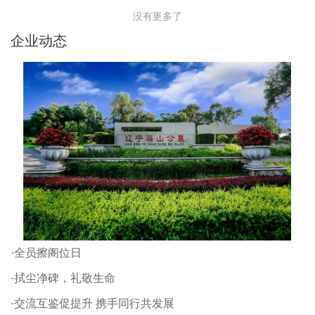
没有更多了
企业动态
·全员擦阁位日
·拭尘净碑，礼敬生命
·交流互鉴促提升 携手同行共发展