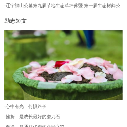
·辽宁福山公墓第九届节地生态草坪葬暨 第一届生态树葬公
祭仪式
励志短文
·心中有光，何惧路长
·挫折，是成长最好的磨刀石
·自律，是通往优秀的必经之路