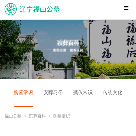
购墓常识
安葬习俗
殡仪常识
传统文化
福山公墓
>
殡葬百科
>
购墓常识