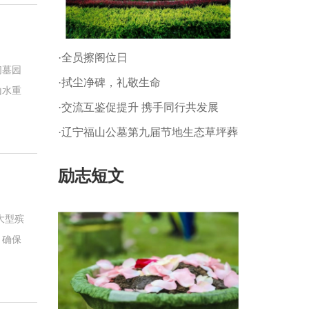
·全员擦阁位日
们墓园
·拭尘净碑，礼敬生命
山水重
·交流互鉴促提升 携手同行共发展
楚吧？
·辽宁福山公墓第九届节地生态草坪葬
暨 第一届生态树葬公祭仪式
励志短文
大型殡
，确保