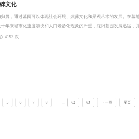
碑文化
的归属，通过墓园可以体现社会环境、殡葬文化和景观艺术的发展。在墓
近十年来城市化速度加快和人口老龄化现象的严重，沈阳墓园发展迅猛，
合大众心理把墓园都建设在城市风景良好的区域。 那么对于立碑来说，也
4192 次
，不能够随意的进行立碑，是需要掌握一定的方法和步骤的。下面就让沈
绍一下，在墓园为逝者立碑的时候，该注意掌握哪些要领。
5
6
7
8
62
63
下一页
尾页
...