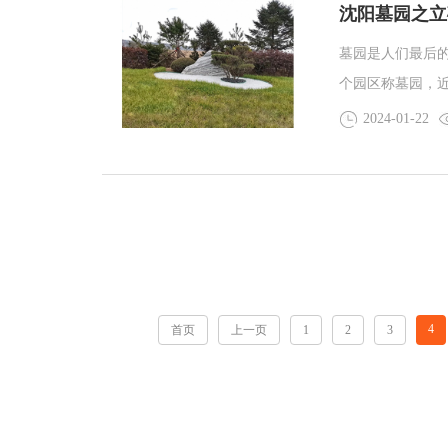
沈阳墓园之立
墓园是人们最后
个园区称墓园，
部分墓园为了迎
2024-01-22
非常重要的事情
小编来为大家介
4
首页
上一页
1
2
3