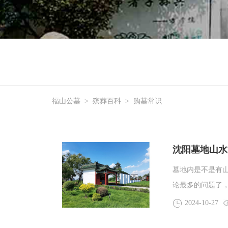
福山公墓
>
殡葬百科
>
购墓常识
沈阳墓地山水
墓地内是不是有
论最多的问题了
现在生活的城市
2024-10-27
一大片土地来建