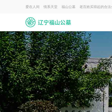
爱在人间 情系天堂 福山公墓 老百姓买得起的合法