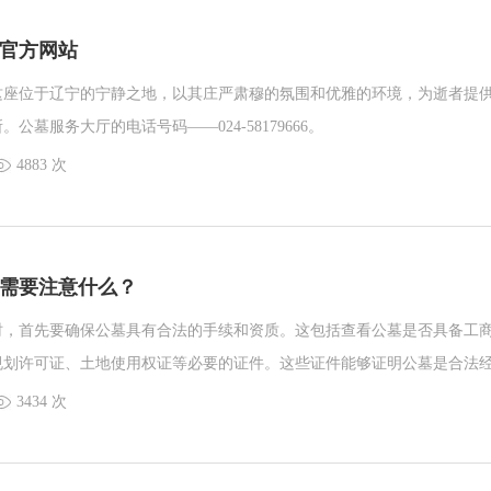
官方网站
这座位于辽宁的宁静之地，以其庄严肃穆的氛围和优雅的环境，为逝者提
公墓服务大厅的电话号码——024-58179666。
4883 次
需要注意什么？
时，首先要确保公墓具有合法的手续和资质。这包括查看公墓是否具备工
规划许可证、土地使用权证等必要的证件。这些证件能够证明公墓是合法
具备土地使用权的。
3434 次