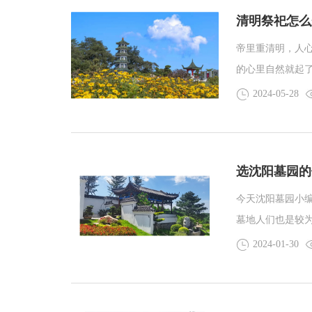
清明祭祀怎么
帝里重清明，人心
的心里自然就起
2024-05-28
选沈阳墓园的
今天沈阳墓园小
墓地人们也是较
凶吉，所以我们
2024-01-30