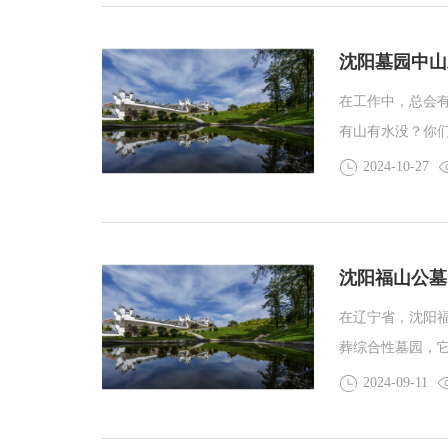
沈阳墓园中山
在工作中，总会
有山有水没？你
要吗？其实大家
2024-10-27
沈阳福山公墓
在辽宁省，沈阳
葬综合性墓园，
家属在面对失去
2024-09-11