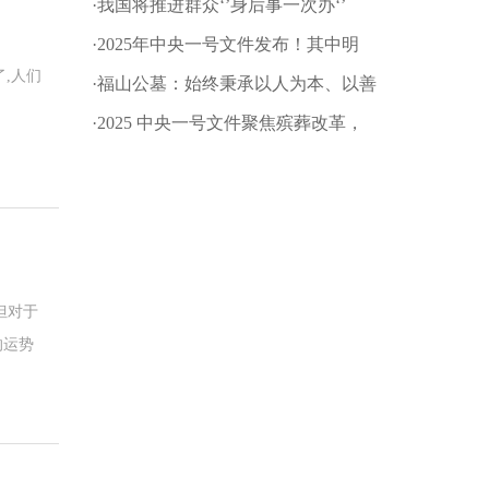
·我国将推进群众‘’身后事一次办‘’
·2025年中央一号文件发布！其中明
了,人们
确：深化殡葬改革
·福山公墓：始终秉承以人为本、以善
为根的企业文化理念!
·2025 中央一号文件聚焦殡葬改革，
推动乡村文明新进程
但对于
的运势