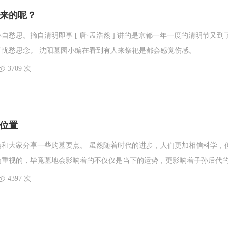
来的呢？
自愁思。摘自清明即事 [ 唐·孟浩然 ] 讲的是京都一年一度的清明节又到
了忧愁思念。 沈阳墓园小编在看到有人来祭祀是都会感觉伤感。
3709 次
位置
编和大家分享一些购墓要点。 虽然随着时代的进步，人们更加相信科学，
为重视的，毕竟墓地会影响着的不仅仅是当下的运势，更影响着子孙后代
都必须要了解这些知识。
4397 次