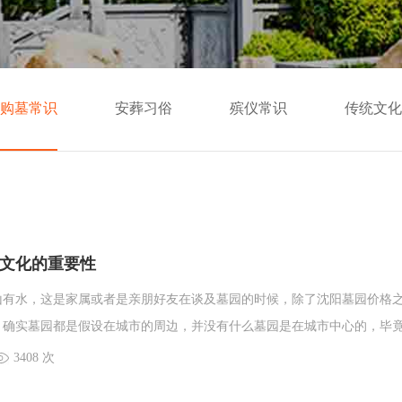
购墓常识
安葬习俗
殡仪常识
传统文化
文化的重要性
山有水，这是家属或者是亲朋好友在谈及墓园的时候，除了沈阳墓园价格
，确实墓园都是假设在城市的周边，并没有什么墓园是在城市中心的，毕
连人口摆放都是问题，现在人口越来越多，不能说在寸土寸金的城市中心
3408 次
设墓园。