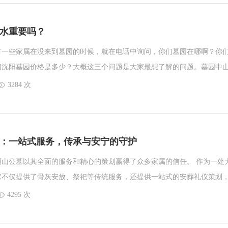
水重要吗？
有一些家属在没来到墓园的时候，就在电话中询问，你们墓园在哪啊？你
们沈阳墓园价格是多少？大概这三个问题是大家最想了解的问题。墓园中
都是听说墓园内要有山有水，但是到底是因为什么，家属们并不是特别清
3284 次
：一站式服务，传承与安宁的守护
福山公墓以其全面的服务和精心的策划赢得了众多家属的信任。 作为一处
它不仅提供了骨灰安放、祭祀等传统服务，还提供一站式的安葬礼仪策划
亲人的艰难时刻能够感到省心与安心。
4295 次