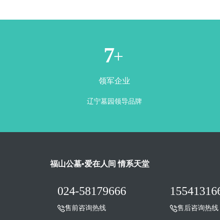
1
+
领军企业
辽宁墓园领导品牌
福山公墓•爱在人间 情系天堂
024-58179666
15541316
售前咨询热线
售后咨询热线