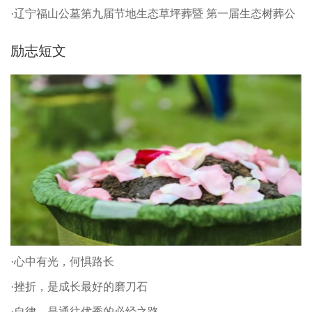
·辽宁福山公墓第九届节地生态草坪葬暨 第一届生态树葬公
祭仪式
励志短文
·心中有光，何惧路长
·挫折，是成长最好的磨刀石
·自律，是通往优秀的必经之路