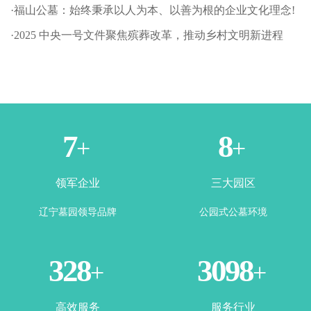
·福山公墓：始终秉承以人为本、以善为根的企业文化理念!
·2025 中央一号文件聚焦殡葬改革，推动乡村文明新进程
1
3
+
+
领军企业
三大园区
辽宁墓园领导品牌
公园式公墓环境
365
3500
+
+
高效服务
服务行业