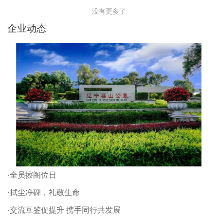
没有更多了
企业动态
·全员擦阁位日
·拭尘净碑，礼敬生命
·交流互鉴促提升 携手同行共发展