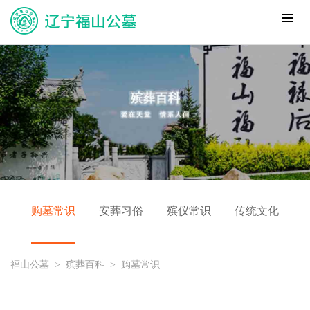
购墓常识
安葬习俗
殡仪常识
传统文化
福山公墓
>
殡葬百科
>
购墓常识