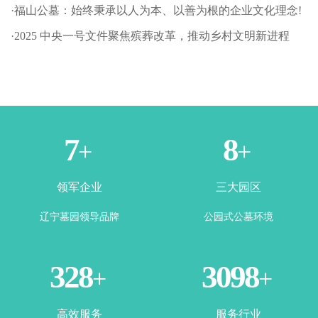
·福山公墓：始终秉承以人为本、以善为根的企业文化理念!
·2025 中央一号文件聚焦殡葬改革，推动乡村文明新进程
1
3
+
+
领军企业
三大园区
辽宁墓园领导品牌
公园式公墓环境
365
3500
+
+
高效服务
服务行业