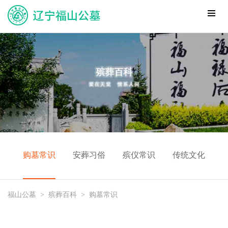
购墓常识
安葬习俗
殡仪常识
传统文化
福山公墓
>
殡葬百科
>
购墓常识