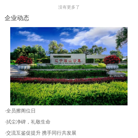
没有更多了
企业动态
·全员擦阁位日
·拭尘净碑，礼敬生命
·交流互鉴促提升 携手同行共发展