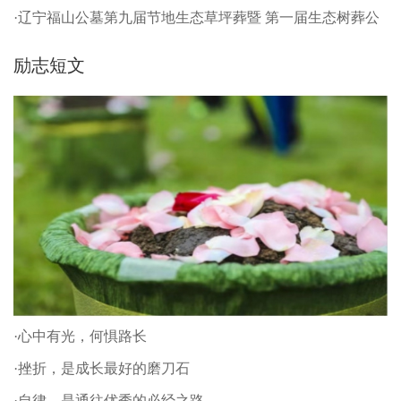
·辽宁福山公墓第九届节地生态草坪葬暨 第一届生态树葬公
祭仪式
励志短文
·心中有光，何惧路长
·挫折，是成长最好的磨刀石
·自律，是通往优秀的必经之路