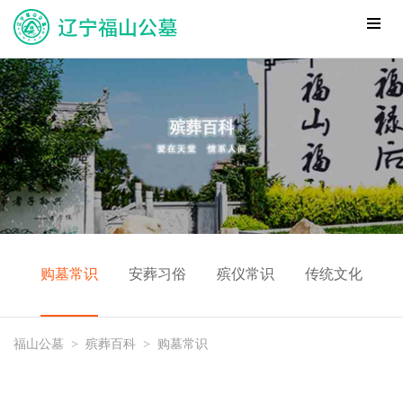
购墓常识
安葬习俗
殡仪常识
传统文化
福山公墓
>
殡葬百科
>
购墓常识