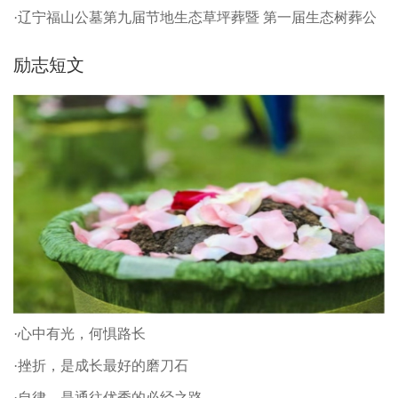
·辽宁福山公墓第九届节地生态草坪葬暨 第一届生态树葬公
祭仪式
励志短文
·心中有光，何惧路长
·挫折，是成长最好的磨刀石
·自律，是通往优秀的必经之路