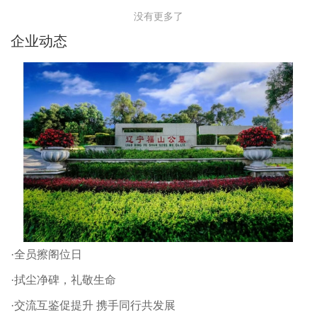
没有更多了
企业动态
·全员擦阁位日
·拭尘净碑，礼敬生命
·交流互鉴促提升 携手同行共发展