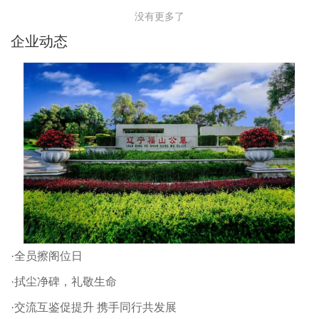
没有更多了
企业动态
·全员擦阁位日
·拭尘净碑，礼敬生命
·交流互鉴促提升 携手同行共发展