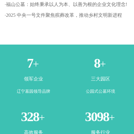
·福山公墓：始终秉承以人为本、以善为根的企业文化理念!
·2025 中央一号文件聚焦殡葬改革，推动乡村文明新进程
1
3
+
+
领军企业
三大园区
辽宁墓园领导品牌
公园式公墓环境
365
3500
+
+
高效服务
服务行业