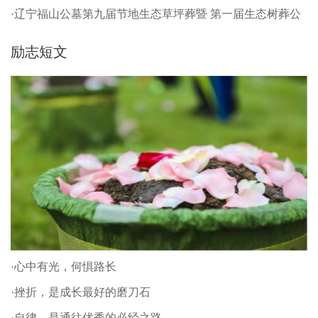
·辽宁福山公墓第九届节地生态草坪葬暨 第一届生态树葬公
祭仪式
励志短文
·心中有光，何惧路长
·挫折，是成长最好的磨刀石
·自律，是通往优秀的必经之路