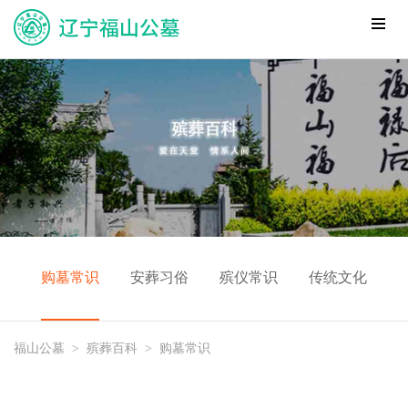
购墓常识
安葬习俗
殡仪常识
传统文化
福山公墓
>
殡葬百科
>
购墓常识