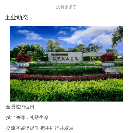
没有更多了
企业动态
·全员擦阁位日
·拭尘净碑，礼敬生命
·交流互鉴促提升 携手同行共发展