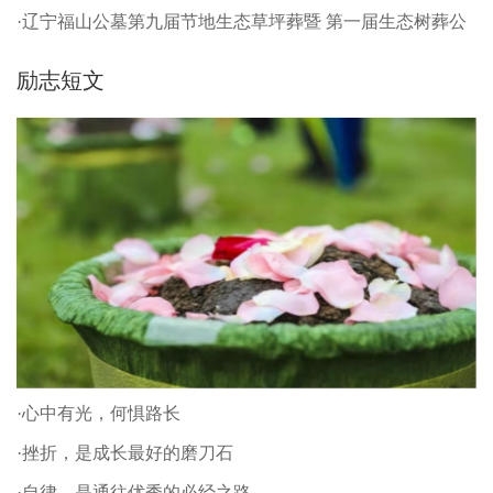
·辽宁福山公墓第九届节地生态草坪葬暨 第一届生态树葬公
祭仪式
励志短文
·心中有光，何惧路长
·挫折，是成长最好的磨刀石
·自律，是通往优秀的必经之路