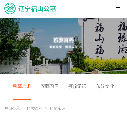
购墓常识
安葬习俗
殡仪常识
传统文化
福山公墓
>
殡葬百科
>
购墓常识