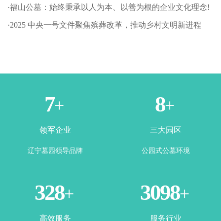
·福山公墓：始终秉承以人为本、以善为根的企业文化理念!
·2025 中央一号文件聚焦殡葬改革，推动乡村文明新进程
1
3
+
+
领军企业
三大园区
辽宁墓园领导品牌
公园式公墓环境
365
3500
+
+
高效服务
服务行业