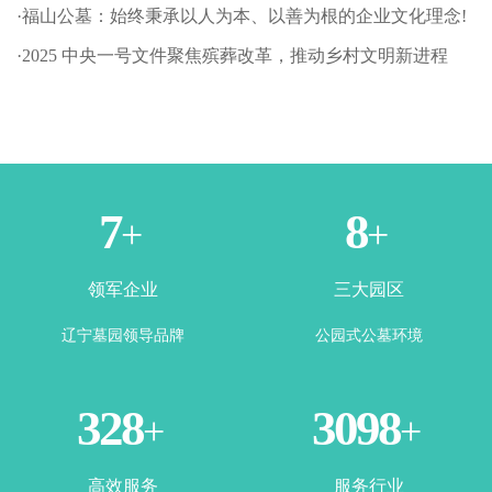
·福山公墓：始终秉承以人为本、以善为根的企业文化理念!
·2025 中央一号文件聚焦殡葬改革，推动乡村文明新进程
1
3
+
+
领军企业
三大园区
辽宁墓园领导品牌
公园式公墓环境
365
3500
+
+
高效服务
服务行业