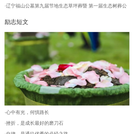
·辽宁福山公墓第九届节地生态草坪葬暨 第一届生态树葬公
祭仪式
励志短文
·心中有光，何惧路长
·挫折，是成长最好的磨刀石
·自律，是通往优秀的必经之路