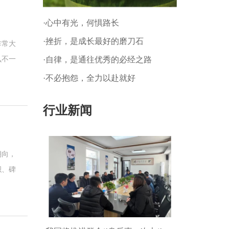
·心中有光，何惧路长
·挫折，是成长最好的磨刀石
非常大
·自律，是通往优秀的必经之路
么不一
时候的
·不必抱怨，全力以赴就好
穴内。
行业新闻
朝向，
积、碑
？今天