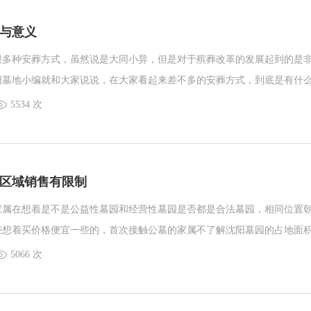
与意义
很多种安葬方式，虽然说是大同小异，但是对于殡葬改革的发展起到的是
阳墓地小编就和大家说说，在大家看起来差不多的安葬方式，到底是有什
编要和大家说的生态墓地就含有很多不同种类的安葬方式，并不是说下葬
5534 次
在下葬时所选择安葬逝者的位置的一些选择的方式，安葬在什么种类的墓
区域销售有限制
家属在想着是不是公益性墓园和经营性墓园是否都是合法墓园，相同位置
些想着买价格便宜一些的，首次接触公墓的家属不了解沈阳墓园的占地面
式有什么说法，还有家属提出疑问，公益性墓地是否可以购买？是否保靠
5066 次
和大家分析一下关于公益性墓地。