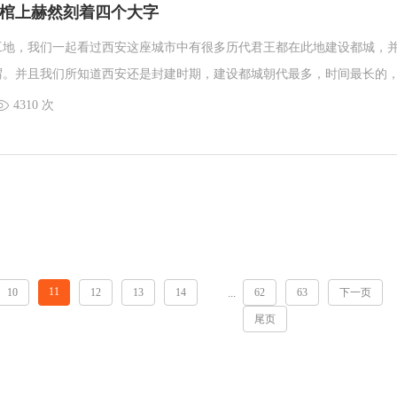
棺上赫然刻着四个大字
工地，我们一起看过西安这座城市中有很多历代君王都在此地建设都城，
谓。并且我们所知道西安还是封建时期，建设都城朝代最多，时间最长的
之一。和沈阳墓园小编一起看看神秘墓穴是什么墓。
4310 次
11
10
12
13
14
62
63
下一页
...
尾页