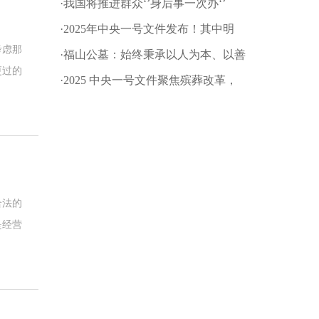
·我国将推进群众‘’身后事一次办‘’
·2025年中央一号文件发布！其中明
考虑那
确：深化殡葬改革
·福山公墓：始终秉承以人为本、以善
更过的
为根的企业文化理念!
·2025 中央一号文件聚焦殡葬改革，
后墓位
推动乡村文明新进程
合法的
是经营