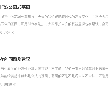
打造公园式墓园
以城市中的花园公墓建设，今天的我们跟随着时代的发展变化，并不会去
续不全的墓园，正是时代在进步，大家维护自身的权益意识也在增强，会
感受比如：服务，更多的会关注我们自身的权益比如：手续。这都是和日
3767 次
。而这也是沈阳墓园福山公墓所重视的问题。
存的问题及建议
活当中看到的经营性公墓大家可能并不了解，我们一直只知道墓园要选择
既然能经营起来就都是合法的墓园，墓园的区别不是说合法不合法，区别
天和沈阳墓园小编一起了解一下现在公益性公墓的现存问题。
10190 次