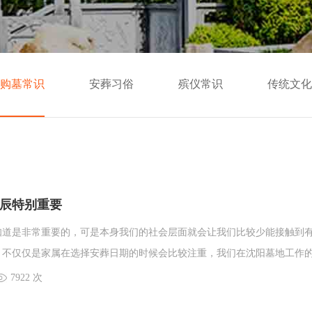
购墓常识
安葬习俗
殡仪常识
传统文化
辰特别重要
知道是非常重要的，可是本身我们的社会层面就会让我们比较少能接触到
，不仅仅是家属在选择安葬日期的时候会比较注重，我们在沈阳墓地工作
问家属安葬日期是否亲属已经选择出安葬日期，或者需不需要我们工作人
7922 次