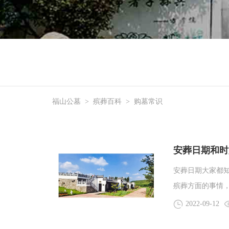
福山公墓
>
殡葬百科
>
购墓常识
安葬日期和时
安葬日期大家都
殡葬方面的事情
人员也会单独询
2022-09-12
选择。