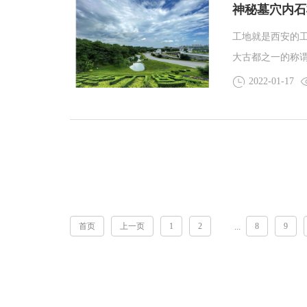
神秘墓穴内石
工地就是西安的
大古都之一的称
响力最大的都城
2022-01-17
首页
上一页
1
2
8
9
...