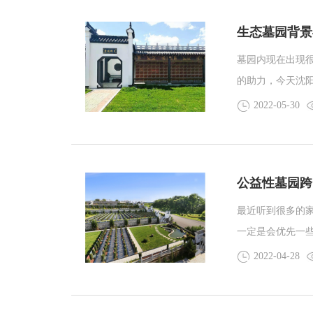
生态墓园背景
墓园内现在出现
的助力，今天沈
样？像是今日小
2022-05-30
不一样，而是说
公益性墓园跨
最近听到很多的
一定是会优先一
体大小、墓碑形
2022-04-28
沈阳墓园小编就