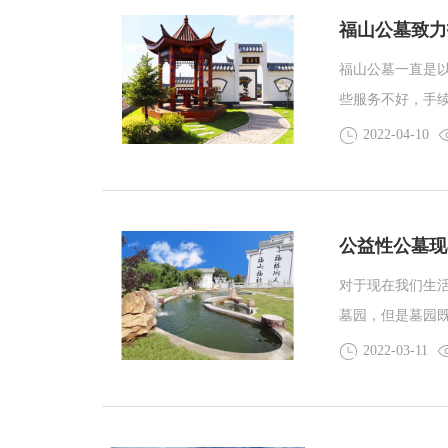
福山公墓致力
福山公墓一直是
些服务不好，手
关注我们自身的
2022-04-10
的情况息息相关
公益性公墓现
对于现在我们生
墓园，但是墓园
性和公益性。今
2022-03-11