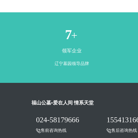
1
+
领军企业
辽宁墓园领导品牌
福山公墓•爱在人间 情系天堂
024-58179666
15541316
售前咨询热线
售后咨询热线