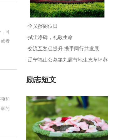
·全员擦阁位日
少，可
·拭尘净碑，礼敬生命
，或者
·交流互鉴促提升 携手同行共发展
安葬方
·辽宁福山公墓第九届节地生态草坪葬
有的想
暨 第一届生态树葬公祭仪式
励志短文
事项和
己家的
今天所