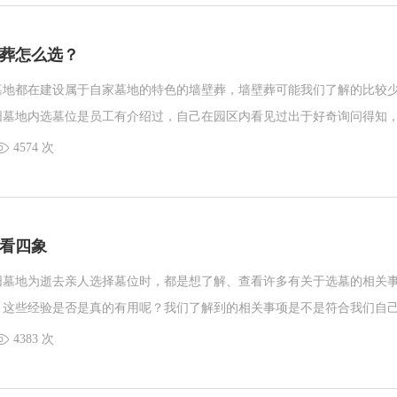
葬怎么选？
墓地都在建设属于自家墓地的特色的墙壁葬，墙壁葬可能我们了解的比较
阳墓地内选墓位是员工有介绍过，自己在园区内看见过出于好奇询问得知
时工作人员介绍到墙壁葬了，才有所了解。如果能接受墙壁葬这种新型的
4574 次
到了如何选择墓位位置了。当然不排除一些家属像是买房子一样有一些固
帮助大家选择一个合适的位置，可以参考一下。
看四象
阳墓地为逝去亲人选择墓位时，都是想了解、查看许多有关于选墓的相关
。这些经验是否是真的有用呢？我们了解到的相关事项是不是符合我们自
些相关事项都是因人而异，每家情况不同，所需考虑的事项亦是不同的。
4383 次
墓地看四象，又是哪四象呢？都代表的是什么，一起来了解一下。