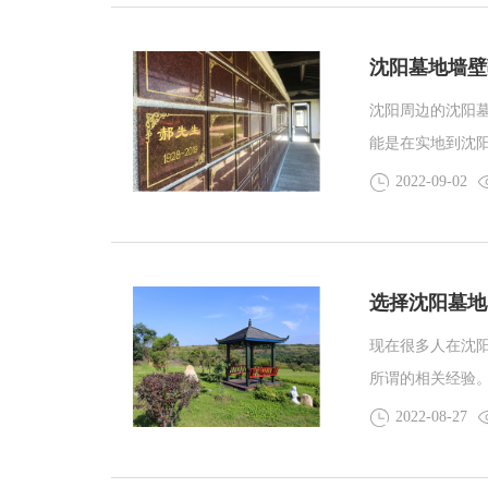
沈阳墓地墙壁
沈阳周边的沈阳
能是在实地到沈
是网上电话咨询
2022-09-02
式，那么就涉及
法。此方法也是
选择沈阳墓地
现在很多人在沈
所谓的相关经验
情况，还是说这
2022-08-27
提到的选择沈阳