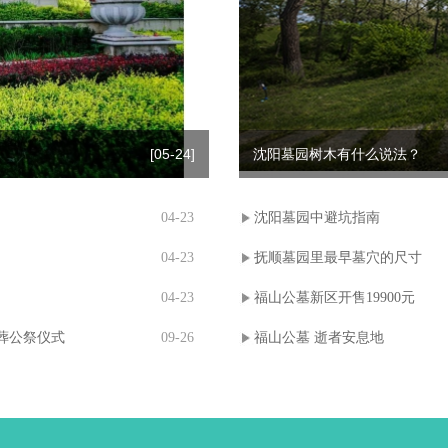
[05-24]
沈阳墓园树木有什么说法？
04-23
沈阳墓园中避坑指南
04-23
抚顺墓园里最早墓穴的尺寸
04-23
福山公墓新区开售19900元
葬公祭仪式
09-26
福山公墓 逝者安息地