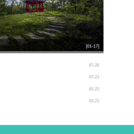
[01-17]
07-26
07-23
05-25
05-25