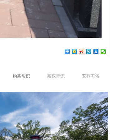
购墓常识
殡仪常识
安葬习俗