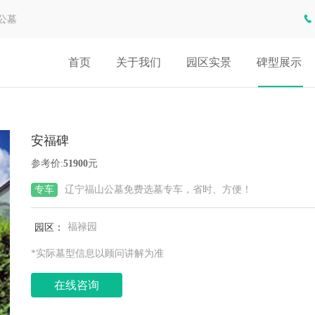
公墓
首页
关于我们
园区实景
碑型展示
安福碑
参考价:
51900
元
专车
辽宁福山公墓免费选墓专车，省时、方便！
园区：
福禄园
*实际墓型信息以顾问讲解为准
在线咨询