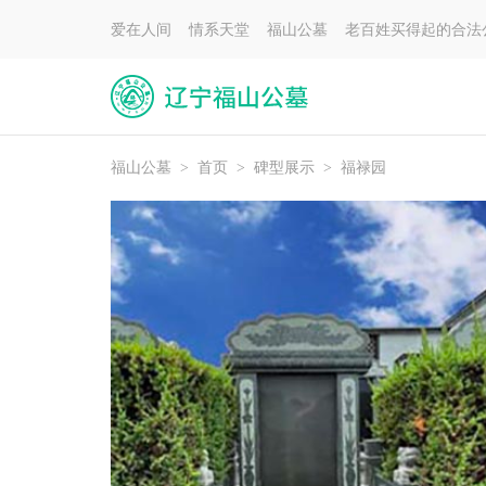
爱在人间 情系天堂 福山公墓 老百姓买得起的合法
福山公墓
>
首页
>
碑型展示
>
福禄园