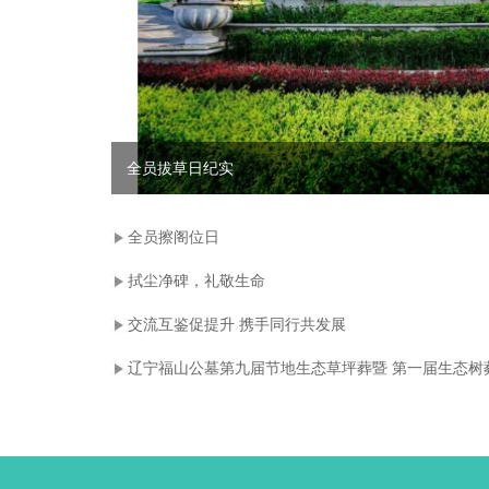
全员拔草日纪实
全员擦阁位日
拭尘净碑，礼敬生命
交流互鉴促提升 携手同行共发展
辽宁福山公墓第九届节地生态草坪葬暨 第一届生态树