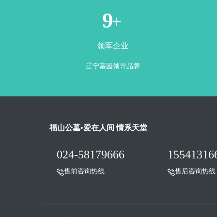
1
+
领军企业
辽宁墓园领导品牌
福山公墓•爱在人间 情系天堂
024-58179666
15541316
售前咨询热线
售后咨询热线